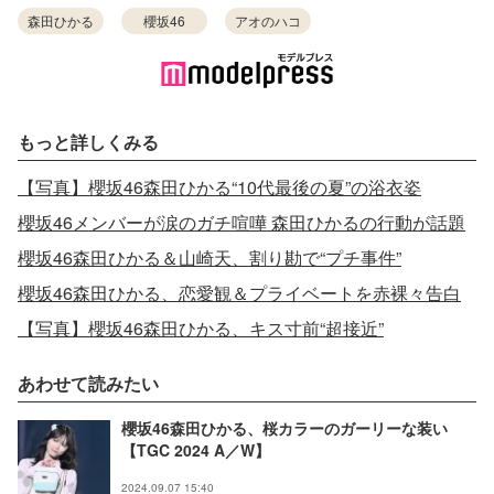
森田ひかる
櫻坂46
アオのハコ
もっと詳しくみる
【写真】櫻坂46森田ひかる“10代最後の夏”の浴衣姿
櫻坂46メンバーが涙のガチ喧嘩 森田ひかるの行動が話題
櫻坂46森田ひかる＆山崎天、割り勘で“プチ事件”
櫻坂46森田ひかる、恋愛観＆プライベートを赤裸々告白
【写真】櫻坂46森田ひかる、キス寸前“超接近”
あわせて読みたい
櫻坂46森田ひかる、桜カラーのガーリーな装い
【TGC 2024 A／W】
2024.09.07 15:40