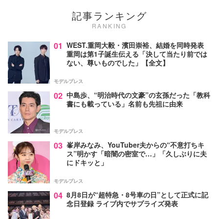
記事ランキング
RANKING
01
WEST.重岡大毅・濱田崇裕、結婚を同時発表
重岡は第1子誕生伝える「決して当たり前では
ない、尊いものでした」【全文】
モデルプレス
02
中島歩、“明治時代の文豪”の玄孫だった「教科
書にも載っている」名前も先祖に由来
モデルプレス
03
峯岸みなみ、YouTuber夫からの“不意打ちキ
ス”明かす「暗闇の密室で…」「久しぶりに夫
にドキッと」
モデルプレス
04
8月8日が“超特急・8号車の日”として正式に記
念日登録 ライブ内でサプライズ発表