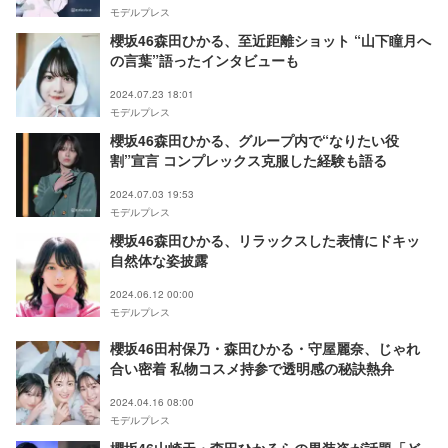
モデルプレス
櫻坂46森田ひかる、至近距離ショット “山下瞳月へ
の言葉”語ったインタビューも
2024.07.23 18:01
モデルプレス
櫻坂46森田ひかる、グループ内で“なりたい役
割”宣言 コンプレックス克服した経験も語る
2024.07.03 19:53
モデルプレス
櫻坂46森田ひかる、リラックスした表情にドキッ
自然体な姿披露
2024.06.12 00:00
モデルプレス
櫻坂46⽥村保乃・森⽥ひかる・守屋麗奈、じゃれ
合い密着 私物コスメ持参で透明感の秘訣熱弁
2024.04.16 08:00
モデルプレス
櫻坂46山崎天・森田ひかるらの男装姿が話題「ど