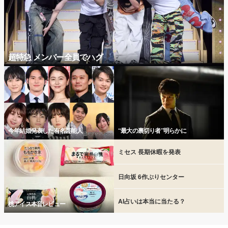
超特急 メンバー全員でハグ
今年結婚発表した有名芸能人
“最大の裏切り者”明らかに
ミセス 長期休暇を発表
日向坂 6作ぶりセンター
AI占いは本当に当たる？
桃アイス本音レビュー