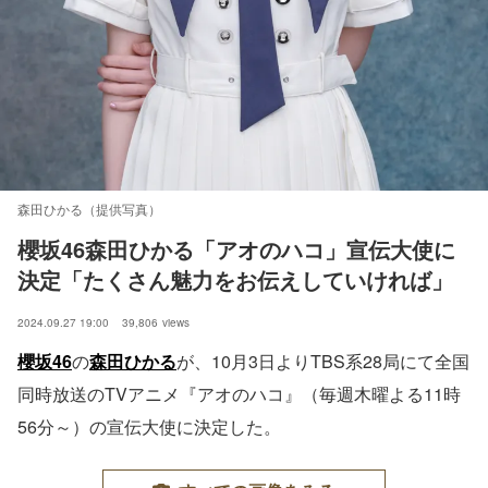
森田ひかる（提供写真）
櫻坂46森田ひかる「アオのハコ」宣伝大使に
決定「たくさん魅力をお伝えしていければ」
2024.09.27 19:00
39,806
views
櫻坂46
の
森田ひかる
が、10月3日よりTBS系28局にて全国
同時放送のTVアニメ『アオのハコ』（毎週木曜よる11時
56分～）の宣伝大使に決定した。