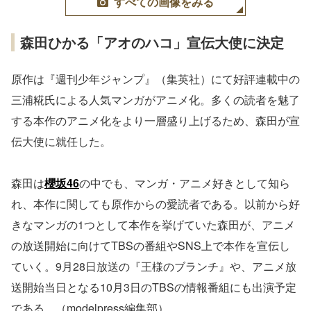
すべての画像をみる
森田ひかる「アオのハコ」宣伝大使に決定
原作は『週刊少年ジャンプ』（集英社）にて好評連載中の
三浦糀氏による人気マンガがアニメ化。多くの読者を魅了
する本作のアニメ化をより一層盛り上げるため、森田が宣
伝大使に就任した。
森田は
櫻坂46
の中でも、マンガ・アニメ好きとして知ら
れ、本作に関しても原作からの愛読者である。以前から好
きなマンガの1つとして本作を挙げていた森田が、アニメ
の放送開始に向けてTBSの番組やSNS上で本作を宣伝し
ていく。9月28日放送の『王様のブランチ』や、アニメ放
送開始当日となる10月3日のTBSの情報番組にも出演予定
である。（modelpress編集部）