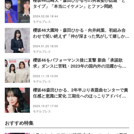
タイプ」「本当にイケメン」とファン悶絶
2024.02.06 18:44
モデルプレス
櫻坂46大園玲・森田ひかる・向井純葉、初組み合
わせで笑い絶えず「仲が深まった気がして嬉しかっ
た」＜櫻坂46の「さ」＞
2024.01.25 18:00
モデルプレス
櫻坂46をパフォーマンス後に直撃 新曲「承認欲
求」ダンスに苦戦・2023年の国内外の活躍からフ
ァンへメッセージも＜NHK WORLD-JAPAN
2023.11.19 10:00
Music Festival 2023＞
モデルプレス
櫻坂46森田ひかる、2年半ぶり表題曲センターで責
任感と意識に変化 三期生へのほっこりアドバイス
も＜モデルプレスインタビュー＞
2023.10.27 17:00
モデルプレス
おすすめ特集