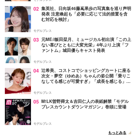
02
集英社、日向坂46藤嶌果歩の写真集を巡り声明
発表 注意喚起も「必要に応じて法的措置を含
む対応を検討」
モデルプレス
03
元ME:I飯田栞月、ミュージカル初出演「この上
ない喜びとともに大変光栄」4年ぶり上演「フ
ァントム」城田優らキャスト発表
モデルプレス
04
辻希美、コストコでショッピングカートに座る
次女・夢空（ゆめあ）ちゃんの姿公開「乗りこ
なしてる感じが可愛すぎ」「成長を感じる」の
声
モデルプレス
05
M!LK曽野舜太＆吉田仁人の表紙解禁「モデル
プレスカウントダウンマガジン」巻頭に登場
モデルプレス
もっとみる