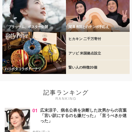
「ブラッサム」ポスター公開
深澤 有田とのテンポ手応え
ヒカキン 二千万寄付
アソビ 米国拠点設立
賢い人の特徴20個
ハリポタコラボドーナツ
記事ランキング
RANKING
01
広末涼子、病名公表を決断した次男からの言葉
「言い訳にするのも嫌だった」「言うべきか迷
った」
モデルプレス