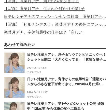
【写真】滝菜月アナ、第1子との2ショット
【写真】滝菜月アナ、生まれたばかりの第1子
日テレ女子アナのファッションセンス対決、滝菜月アナが話題に
【写真】「ヒルナンデス！」滝菜月アナの後任にフレッシュな美人新人アナ
滝菜月アナ、産休前最後の仕事は？「寂しい」
あわせて読みたい
日テレ滝菜月アナ、息子＆“パパ”とピクニックへ 3
ショット公開に「大きくなってる」「素敵な親子」
の声
2024.05.19 12:11
モデルプレス
日テレ滝菜月アナ、育休からの復帰報告「通勤カバ
ンから小さな靴下が出てきて」2023年4月に第1子
出産
2024.04.11 11:17
モデルプレス
日テレ滝菜月アナ、第1子との2ショット公開 妊娠
中 “12kg増”から体重の変化に悩みも