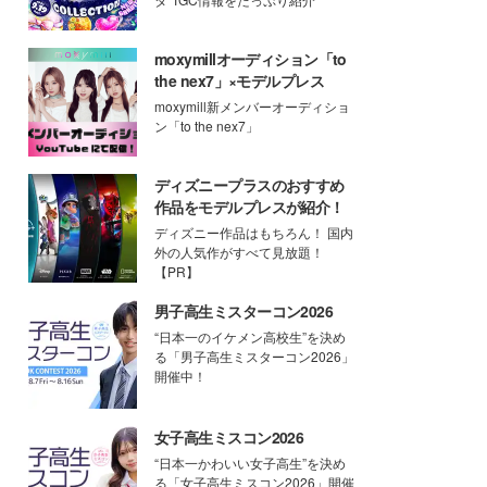
moxymillオーディション「to
the nex7」×モデルプレス
moxymill新メンバーオーディショ
ン「to the nex7」
ディズニープラスのおすすめ
作品をモデルプレスが紹介！
ディズニー作品はもちろん！ 国内
外の人気作がすべて見放題！
【PR】
男子高生ミスターコン2026
“日本一のイケメン高校生”を決め
る「男子高生ミスターコン2026」
開催中！
女子高生ミスコン2026
“日本一かわいい女子高生”を決め
る「女子高生ミスコン2026」開催