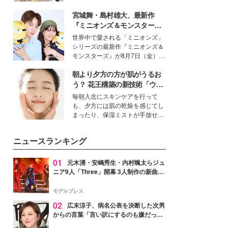
を集めています。メイクやファッ
宮城舞・島村雄大、最新作
ションの完成度を高めるベースと
して、“髪そのものの美しさ”に改
『ミニオンズ＆モンスター
めて注目する人が増えている様
ズ』の魅力熱弁 ハチャメチャ
世界中で愛される「ミニオンズ」
子。今回は、そんな憧れの艶やか
だけじゃない“友情と絆”に感
シリーズの最新作『ミニオンズ＆
な髪を日常で叶える、美容好きの
動
モンスターズ』が8月7日（金）に
女性たちのヘアケア事情を紹介し
公開。モデルプレスでは、“大のミ
ます。
朝より夕方の方が肌がうるお
ニオン好き”という共通点を持つモ
デルの宮城舞と島村雄大の特別対
う？ 花王構築の新技術「ウォ
談をお届け！それぞれの視点か
ーターキャプチャリングスキ
毎朝入念にスキンケアを行って
ら、今作ならではの魅力や予想外
ン（捕水肌）」がスキンケア
も、夕方には肌の乾燥を感じてし
の感動をもたらす奥深いストーリ
の常識を変える予感
まったり、保湿ミストが手放せな
ーについて熱く語り合ってもらっ
いという読者も多いのでは？そん
た。
な美容の常識を大きく変える可能
ニュースランキング
性を秘めた、革新的な「Water
Capturing Skin（ウォーターキャ
プチャリングスキン：捕水肌）」
01
元木湧・安嶋秀生・内村颯太らジュ
技術を、花王が構築した。
ニア9人「Three」開幕 3人制作の新曲＆
手描きセットに込めた想い「もっと前に
進んで夢を掴みたい」【ゲネプロレポ】
モデルプレス
02
広末涼子、病名公表を決断した次男
からの言葉「言い訳にするのも嫌だっ
た」「言うべきか迷った」