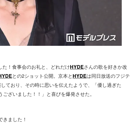
した！食事会のお礼と、どれだけ
HYDE
さんの歌を好きか改
HYDE
との2ショット公開。京本と
HYDE
は同日放送のフジテ
に出演しており、その時に思いを伝えたようで、「優し過ぎた
うございました！！」と喜びを爆発させた。
できました！