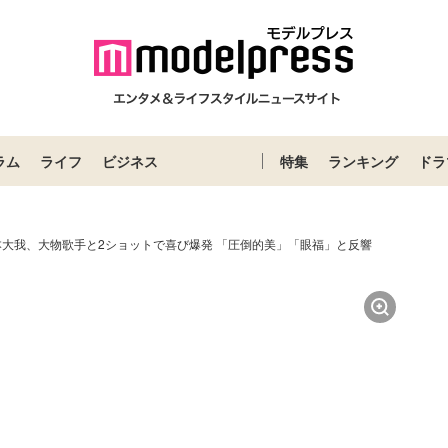
ラム
ライフ
ビジネス
特集
ランキング
ドラ
S京本大我、大物歌手と2ショットで喜び爆発 「圧倒的美」「眼福」と反響