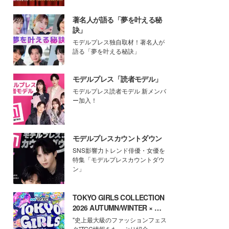
著名人が語る「夢を叶える秘
訣」
モデルプレス独自取材！著名人が
語る「夢を叶える秘訣」
モデルプレス「読者モデル」
モデルプレス読者モデル 新メンバ
ー加入！
モデルプレスカウントダウン
SNS影響力トレンド俳優・女優を
特集「モデルプレスカウントダウ
ン」
TOKYO GIRLS COLLECTION
2026 AUTUMN/WINTER × モ
デルプレス
"史上最大級のファッションフェス
タ"TGC情報をたっぷり紹介