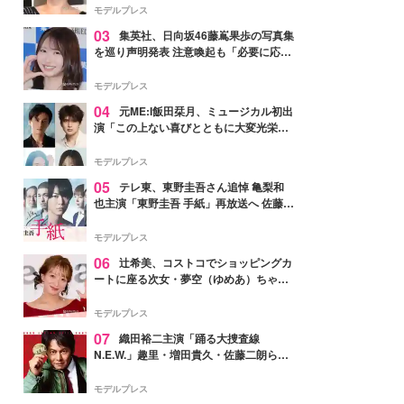
モデルプレス
03
集英社、日向坂46藤嶌果歩の写真集
を巡り声明発表 注意喚起も「必要に応じ
て法的措置を含む対応を検討」
モデルプレス
04
元ME:I飯田栞月、ミュージカル初出
演「この上ない喜びとともに大変光栄」
4年ぶり上演「ファントム」城田優らキ
ャスト発表
モデルプレス
05
テレ東、東野圭吾さん追悼 亀梨和
也主演「東野圭吾 手紙」再放送へ 佐藤隆
太・本田翼・中村倫也ら出演
モデルプレス
06
辻希美、コストコでショッピングカ
ートに座る次女・夢空（ゆめあ）ちゃん
の姿公開「乗りこなしてる感じが可愛す
ぎ」「成長を感じる」の声
モデルプレス
07
織田裕二主演「踊る大捜査線
N.E.W.」趣里・増田貴久・佐藤二朗ら新
メンバー紹介映像解禁 各キャラクター象
徴する“謎のキーワード”も
モデルプレス