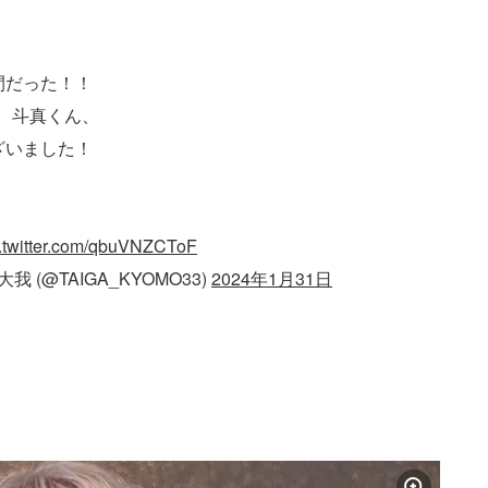
間だった！！
さん、斗真くん、
ざいました！
c.twitter.com/qbuVNZCToF
大我 (@TAIGA_KYOMO33)
2024年1月31日