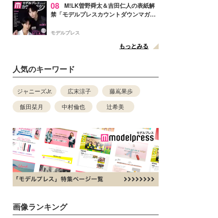
08
M!LK曽野舜太＆吉田仁人の表紙解
禁「モデルプレスカウントダウンマガジ
ン」巻頭に登場
モデルプレス
もっとみる
人気のキーワード
ジャニーズJr.
広末涼子
藤嶌果歩
飯田栞月
中村倫也
辻希美
画像ランキング