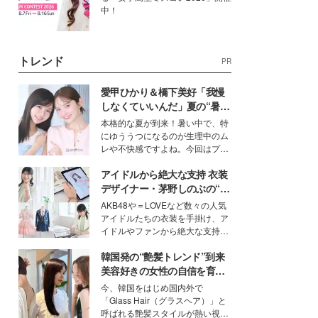
中！
トレンド
PR
愛甲ひかり＆橋下美好「我慢
しなくていいんだ」夏の“暑さ
対策”の新しい選択肢とは？
本格的な夏が到来！暑い中で、特
にゆううつになるのが生理中のム
レや不快感ですよね。今回はプラ
イベートでも仲良しで旅行好きな
アイドルから絶大な支持 衣装
モデル・愛甲ひかりさんと橋下美
好さんを迎えて本音で女子会トー
デザイナー・茅野しのぶの“可
ク。猛暑のお出かけを快適に過ご
愛い”を作る美学＜「シチズン
AKB48や＝LOVEなど数々の人気
すヒントや、2人が感動した夏の
クロスシー」インタビュー＞
アイドルたちの衣装を手掛け、ア
生理の新常識にも迫りました。
イドルやファンから絶大な支持を
得る、株式会社オサレカンパニー
韓国発の“艶髪トレンド”到来
取締役兼クリエイティブディレク
ター・茅野しのぶ。一人ひとりの
美容好きの女性の自信を育む
個性に寄り添い、魅力を引き出す
「ヘアケア事情」って？
今、韓国をはじめ国内外で
衣装作りは、多くの女性たちに勇
「Glass Hair（グラスヘア）」と
気と自信を与え続けている。
呼ばれる艶髪スタイルが熱い視線