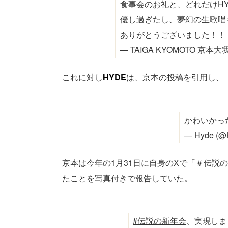
食事会のお礼と、どれだけH
優し過ぎたし、夢幻の生歌唱
ありがとうございました！！
— TAIGA KYOMOTO 京本大我
これに対し
HYDE
は、京本の投稿を引用し、
かわいかっ
— Hyde (@H
京本は今年の1月31日に自身のXで「＃伝説
たことを写真付きで報告していた。
#伝説の新年会
、実現しま