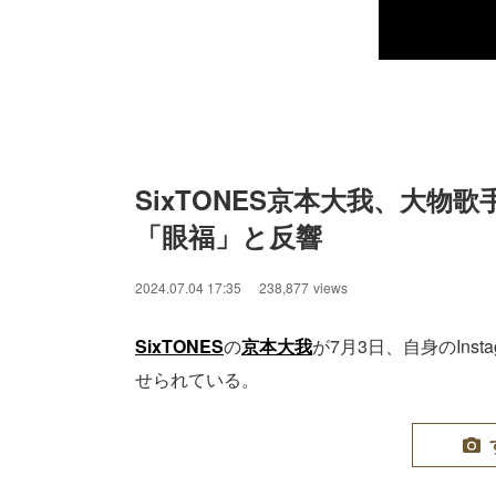
SixTONES京本大我、大物
「眼福」と反響
2024.07.04 17:35
238,877
views
SixTONES
の
京本大我
が7月3日、自身のIns
せられている。