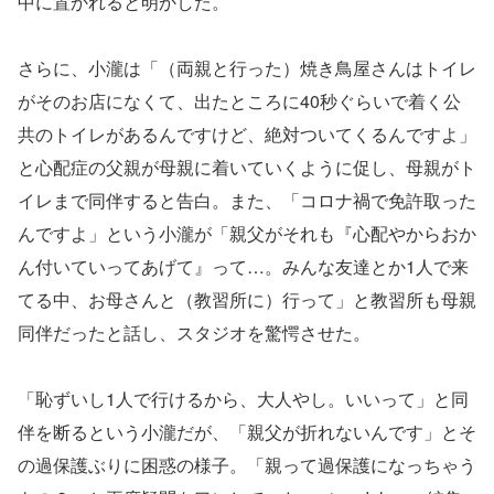
中に置かれると明かした。
さらに、小瀧は「（両親と行った）焼き鳥屋さんはトイレ
がそのお店になくて、出たところに40秒ぐらいで着く公
共のトイレがあるんですけど、絶対ついてくるんですよ」
と心配症の父親が母親に着いていくように促し、母親がト
イレまで同伴すると告白。また、「コロナ禍で免許取った
んですよ」という小瀧が「親父がそれも『心配やからおか
ん付いていってあげて』って…。みんな友達とか1人で来
てる中、お母さんと（教習所に）行って」と教習所も母親
同伴だったと話し、スタジオを驚愕させた。
「恥ずいし1人で行けるから、大人やし。いいって」と同
伴を断るという小瀧だが、「親父が折れないんです」とそ
の過保護ぶりに困惑の様子。「親って過保護になっちゃう