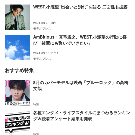
WEST.小瀧望“出会いと別れ”を語る 二面性も披露
2024.03.28 18:00
モデルプレス
AmBitious・真弓孟之、WEST.小瀧望の行動に喜
び「後輩にも繋いでいきたい」
2024.03.03 11:01
モデルプレス
おすすめ特集
8月のカバーモデルは映画「ブルーロック」の高橋
文哉
特集
各種エンタメ・ライフスタイルにまつわるランキン
グ＆読者アンケート結果を発表
特集