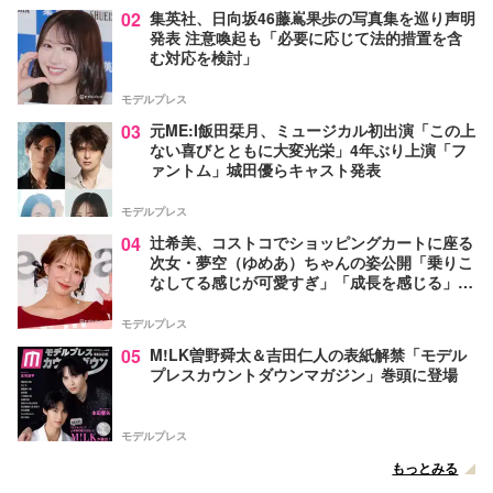
02
集英社、日向坂46藤嶌果歩の写真集を巡り声明
発表 注意喚起も「必要に応じて法的措置を含
む対応を検討」
モデルプレス
03
元ME:I飯田栞月、ミュージカル初出演「この上
ない喜びとともに大変光栄」4年ぶり上演「フ
ァントム」城田優らキャスト発表
モデルプレス
04
辻希美、コストコでショッピングカートに座る
次女・夢空（ゆめあ）ちゃんの姿公開「乗りこ
なしてる感じが可愛すぎ」「成長を感じる」の
声
モデルプレス
05
M!LK曽野舜太＆吉田仁人の表紙解禁「モデル
プレスカウントダウンマガジン」巻頭に登場
モデルプレス
もっとみる