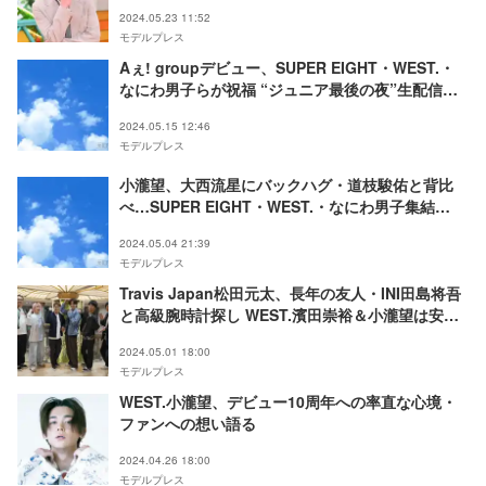
2024.05.23 11:52
モデルプレス
Aぇ! groupデビュー、SUPER EIGHT・WEST.・
なにわ男子らが祝福 “ジュニア最後の夜”生配信に
は小瀧望＆藤原丈一郎登場
2024.05.15 12:46
モデルプレス
小瀧望、大西流星にバックハグ・道枝駿佑と背比
べ…SUPER EIGHT・WEST.・なにわ男子集結
「KAMIGATA BOYZ」オフショットに反響「もっ
2024.05.04 21:39
と見たい」「眼福」
モデルプレス
Travis Japan松田元太、長年の友人・INI田島将吾
と高級腕時計探し WEST.濱田崇裕＆小瀧望は安眠
グッズ＆最新家電爆買い？
2024.05.01 18:00
モデルプレス
WEST.小瀧望、デビュー10周年への率直な心境・
ファンへの想い語る
2024.04.26 18:00
モデルプレス