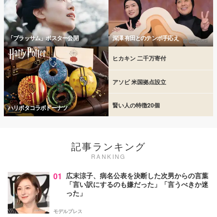
「ブラッサム」ポスター公開
深澤 有田とのテンポ手応え
ヒカキン 二千万寄付
アソビ 米国拠点設立
賢い人の特徴20個
ハリポタコラボドーナツ
記事ランキング
RANKING
01
広末涼子、病名公表を決断した次男からの言葉
「言い訳にするのも嫌だった」「言うべきか迷
った」
モデルプレス