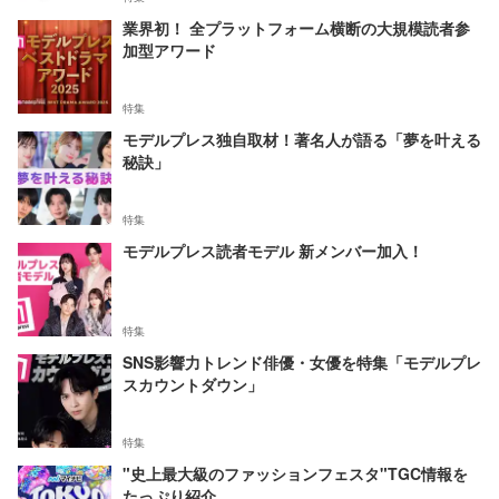
業界初！ 全プラットフォーム横断の大規模読者参
加型アワード
特集
モデルプレス独自取材！著名人が語る「夢を叶える
秘訣」
特集
モデルプレス読者モデル 新メンバー加入！
特集
SNS影響力トレンド俳優・女優を特集「モデルプレ
スカウントダウン」
特集
"史上最大級のファッションフェスタ"TGC情報を
たっぷり紹介