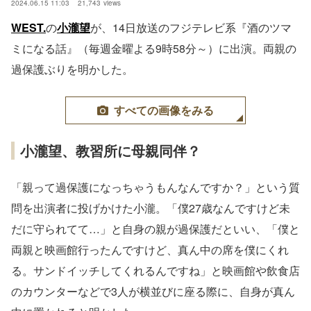
2024.06.15 11:03
21,743
views
WEST.
の
小瀧望
が、14日放送のフジテレビ系『酒のツマ
ミになる話』（毎週金曜よる9時58分～）に出演。両親の
過保護ぶりを明かした。
すべての画像をみる
小瀧望、教習所に母親同伴？
「親って過保護になっちゃうもんなんですか？」という質
問を出演者に投げかけた小瀧。「僕27歳なんですけど未
だに守られてて…」と自身の親が過保護だといい、「僕と
両親と映画館行ったんですけど、真ん中の席を僕にくれ
る。サンドイッチしてくれるんですね」と映画館や飲食店
のカウンターなどで3人が横並びに座る際に、自身が真ん