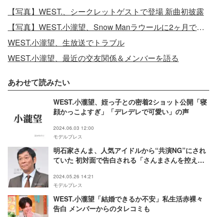
【写真】WEST.、シークレットゲストで登場 新曲初披露
【写真】WEST.小瀧望、Snow Manラウールに2ヶ月で身長を抜かされる
WEST.小瀧望、生放送でトラブル
WEST.小瀧望、最近の交友関係＆メンバーを語る
あわせて読みたい
WEST.小瀧望、姪っ子との密着2ショット公開「寝
顔かっこよすぎ」「デレデレで可愛い」の声
2024.06.03 12:00
モデルプレス
明石家さんま、人気アイドルから“共演NG”にされ
ていた 初対面で告白される「さんまさんを控えて
いました」
2024.05.26 14:21
モデルプレス
WEST.小瀧望「結婚できるか不安」私生活赤裸々
告白 メンバーからのタレコミも