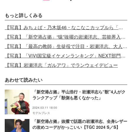
もっと詳しくみる
【写真】みちょぱ・乃木坂46・なこなこカップルら「ガルアワ」豪華集結
【写真】「新空港占拠」“猿”抜擢の岩瀬洋志、芸能界入りに「不安は一切なかった」
【写真】「最高の教師」生徒役で注目・岩瀬洋志、大人びた眼差し
【写真】「ViVi国宝級イケメンランキング」NEXT部門岩瀬洋志＆超特急・柏木悠をピックアップ
【写真】岩瀬洋志「ガルアワ」でランウェイデビュー
あわせて読みたい
「新空港占拠」平山浩行・岩瀬洋志ら“獣”4人がク
ランクアップ「獣側も悪くなかった」
2024.03.11 18:00
モデルプレス
「新空港占拠」抜擢で話題の岩瀬洋志、全身レザー
の攻めコーデがかっこいい【TGC 2024 S／S】