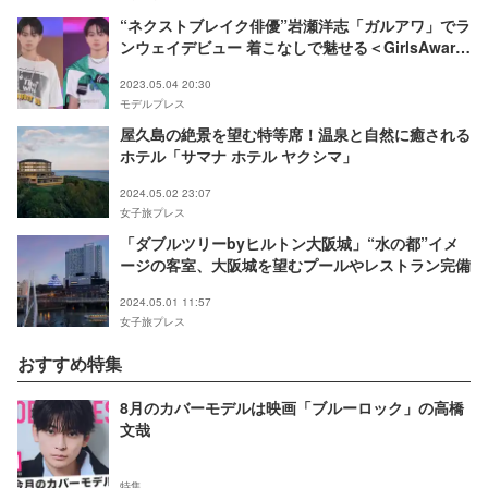
“ネクストブレイク俳優”岩瀬洋志「ガルアワ」でラ
ンウェイデビュー 着こなしで魅せる＜GirlsAward
2023 S／S＞
2023.05.04 20:30
モデルプレス
屋久島の絶景を望む特等席！温泉と自然に癒される
ホテル「サマナ ホテル ヤクシマ」
2024.05.02 23:07
女子旅プレス
「ダブルツリーbyヒルトン大阪城」“水の都”イメ
ージの客室、大阪城を望むプールやレストラン完備
2024.05.01 11:57
女子旅プレス
おすすめ特集
8月のカバーモデルは映画「ブルーロック」の高橋
文哉
特集