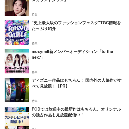
特集
"史上最大級のファッションフェスタ"TGC情報を
たっぷり紹介
特集
moxymill新メンバーオーディション「to the
nex7」
特集
ディズニー作品はもちろん！ 国内外の人気作がす
べて見放題！【PR】
特集
FODでは放送中の最新作はもちろん、オリジナル
の独占作品も見放題配信中！