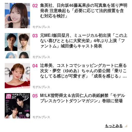
02
集英社、日向坂46藤嶌果歩の写真集を巡り声明
発表 注意喚起も「必要に応じて法的措置を含
む対応を検討」
モデルプレス
03
元ME:I飯田栞月、ミュージカル初出演「この上
ない喜びとともに大変光栄」4年ぶり上演「フ
ァントム」城田優らキャスト発表
モデルプレス
04
辻希美、コストコでショッピングカートに座る
次女・夢空（ゆめあ）ちゃんの姿公開「乗りこ
なしてる感じが可愛すぎ」「成長を感じる」の
声
モデルプレス
05
M!LK曽野舜太＆吉田仁人の表紙解禁「モデル
プレスカウントダウンマガジン」巻頭に登場
モデルプレス
もっとみる