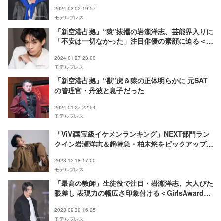
2024.03.02 19:57
モデルプレス
「新空港占拠」“猿”抜擢の岩瀬洋志、芸能界入りに
「不安は一切なかった」注目俳優の素顔に迫る＜イ
ンタビュー＞
2024.01.27 23:00
モデルプレス
「新空港占拠」“獣”虎＆猿の正体明らかに 元SAT
の管理官・丹波と息子だった
2024.01.27 22:54
モデルプレス
「ViVi国宝級イケメンランキング」NEXT部門ラン
クイン岩瀬洋志＆超特急・柏木悠をピックアップ
「カメみたいって言われる」「何かの間違いではな
2023.12.18 17:00
いか」
モデルプレス
「最高の教師」生徒役で注目・岩瀬洋志、大人びた
眼差し 表現力の幅広さ印象付ける＜GirlsAward
2023 A／W＞
2023.09.30 16:25
モデルプレス