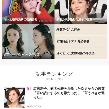
恋人と破局 決断の理由語る
病名公表決断した息子の言葉
寿美花代さん死去
元TBS山本アナ 離婚発表
冷め切った夫婦関係の修復法
グラマーツインハーフ作り方
記事ランキング
RANKING
01
広末涼子、病名公表を決断した次男からの言葉
「言い訳にするのも嫌だった」「言うべきか迷
った」
モデルプレス