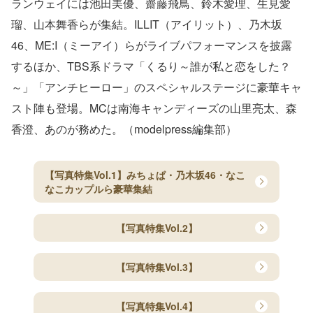
ランウェイには池田美優、齋藤飛鳥、鈴木愛理、生見愛
瑠、山本舞香らが集結。ILLIT（アイリット）、乃木坂
46、ME:I（ミーアイ）らがライブパフォーマンスを披露
するほか、TBS系ドラマ「くるり～誰が私と恋をした？
～」「アンチヒーロー」のスペシャルステージに豪華キャ
スト陣も登場。MCは南海キャンディーズの山里亮太、森
香澄、あのが務めた。（modelpress編集部）
【写真特集Vol.1】みちょぱ・乃木坂46・なこ
なこカップルら豪華集結
【写真特集Vol.2】
【写真特集Vol.3】
【写真特集Vol.4】