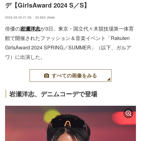
デ【GirlsAward 2024 S／S】
2024.05.03 21:06
20,663
views
俳優の
岩瀬洋志
が3日、東京・国立代々木競技場第一体育
館で開催されたファッション＆音楽イベント「Rakuten
GirlsAward 2024 SPRING／SUMMER」（以下、ガルア
ワ）に出演した。
すべての画像をみる
岩瀬洋志、デニムコーデで登場