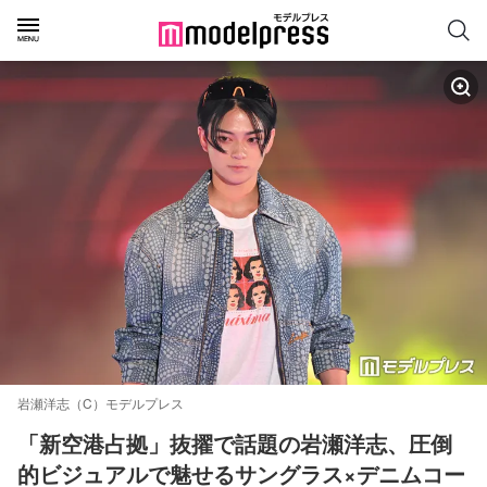
岩瀬洋志（C）モデルプレス
「新空港占拠」抜擢で話題の岩瀬洋志、圧倒
的ビジュアルで魅せるサングラス×デニムコー