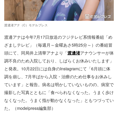
渡邊渚アナ（C）モデルプレス
渡邊アナは今年7月17日放送のフジテレビ系情報番組「め
ざましテレビ」（毎週月～金曜あさ5時25分～）の番組冒
頭にて、同局井上清華アナより「
渡邊渚
アナウンサーが体
調不良のため入院しており、しばらくお休みいたします」
と発表。10月22日には自身のInstagramにて「6月頭に体
調を崩し、7月半ばから入院・治療のため仕事をお休みし
ています」と報告。病名は明かしていないものの、病室で
撮影した写真とともに「食べられなくなった。うまく歩け
なくなった。うまく指が動かなくなった」ともつづってい
た。（modelpress編集部）