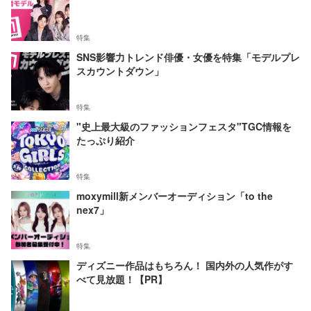
特集
SNS影響力トレンド俳優・女優を特集「モデルプレ
スカウントダウン」
特集
"史上最大級のファッションフェスタ"TGC情報を
たっぷり紹介
特集
moxymill新メンバーオーディション「to the
nex7」
特集
ディズニー作品はもちろん！ 国内外の人気作がす
べて見放題！【PR】