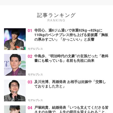
記事ランキング
RANKING
01
寺田心、週6ジム通いで体重62kg→82kgに
110kgのベンチプレス持ち上げる姿披露「胸板
の厚みすごい」「かっこいい」と反響
モデルプレス
02
中島歩、“明治時代の文豪”の玄孫だった「教科
書にも載っている」名前も先祖に由来
モデルプレス
03
及川光博、再婚発表 お相手は妊娠中「交際し
ておりました方と」
モデルプレス
04
戸塚純貴、結婚発表「いつも支えてくださる皆
さまのお陰で、人生の節目を迎えられること、