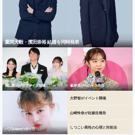
重岡大毅・濱田崇裕 結婚を同時発表
福山雅治がサプライズ登場
峯岸 夫からのキス告白
大野智がイベント開催
山崎怜奈が妊娠生報告
しつこい異性の心理と対処法
バブみfaceの作り方