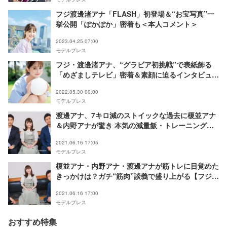
フジ渡邊渚アナ「FLASH」初登場＆“お宝写真”一
挙公開「ぽかぽか」密着も＜本人コメント＞
2023.04.25 07:00
モデルプレス
フジ・渡邊渚アナ、“グラビア初挑戦”で表紙飾る
「めざましテレビ」密着＆素顔に迫るインタビュー
も
2022.05.30 00:00
モデルプレス
渡邊アナ、7キロ減のストイックな過去に榎並アナ
＆内野アナが驚き 本気の減量飯・トレーニングか
ら得た学びも明かす【フジテレビアナウンサー×モ
2021.06.16 17:05
デルプレス連載＜“素”っぴんトーク＞】
モデルプレス
榎並アナ・内野アナ・渡邊アナが筋トレに目覚めた
きっかけは？ガチ“筋肉”談義で盛り上がる【フジテ
レビアナウンサー×モデルプレス連載＜“素”っぴん
2021.06.16 17:00
トーク＞】
モデルプレス
おすすめ特集