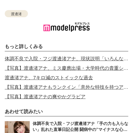
渡邊渚
もっと詳しくみる
体調不良で入院・フジ渡邊渚アナ、現状説明「いろんなものを失いました」一時は歩行困難に
【写真】渡邊渚アナ、ミス慶應出場・大学時代の貴重ショット
渡邊渚アナ、7キロ減のストイックな過去
【写真】渡邊渚アナもランクイン「意外な特技を持つアナウンサー」トップ3
【写真】渡邊渚アナの爽やかグラビア
あわせて読みたい
体調不良で入院・フジ渡邊渚アナ「手の力も入らな
い」乱れた直筆日記公開 闘病中の“マイナスな心