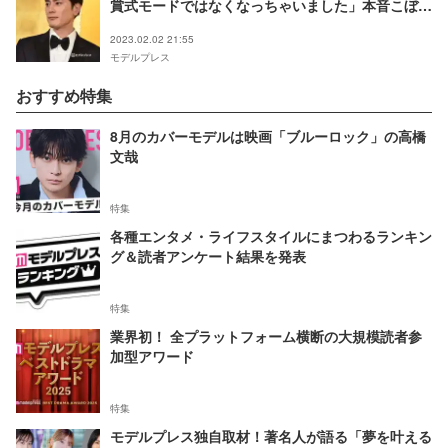
賞式モードではなくなっちゃいました」本音こぼす
＜2023年 エランドール賞＞
2023.02.02 21:55
モデルプレス
おすすめ特集
8月のカバーモデルは映画「ブルーロック」の高橋
文哉
特集
各種エンタメ・ライフスタイルにまつわるランキン
グ＆読者アンケート結果を発表
特集
業界初！ 全プラットフォーム横断の大規模読者参
加型アワード
特集
モデルプレス独自取材！著名人が語る「夢を叶える