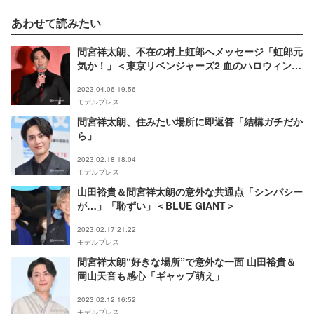
あわせて読みたい
間宮祥太朗、不在の村上虹郎へメッセージ「虹郎元
気か！」＜東京リベンジャーズ2 血のハロウィン編
-運命-／-決戦-＞
2023.04.06 19:56
モデルプレス
間宮祥太朗、住みたい場所に即返答「結構ガチだか
ら」
2023.02.18 18:04
モデルプレス
山田裕貴＆間宮祥太朗の意外な共通点「シンパシー
が…」「恥ずい」＜BLUE GIANT＞
2023.02.17 21:22
モデルプレス
間宮祥太朗“好きな場所”で意外な一面 山田裕貴＆
岡山天音も感心「ギャップ萌え」
2023.02.12 16:52
モデルプレス