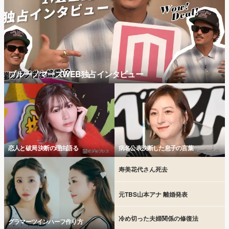
ブルーノマーズWEB独占インタビュー
恋人と破局 決断の理由語る
病名公表決断した息子の言葉
寿美花代さん死去
元TBS山本アナ 離婚発表
冷め切った夫婦関係の修復法
グラマーツインハーフ作り方