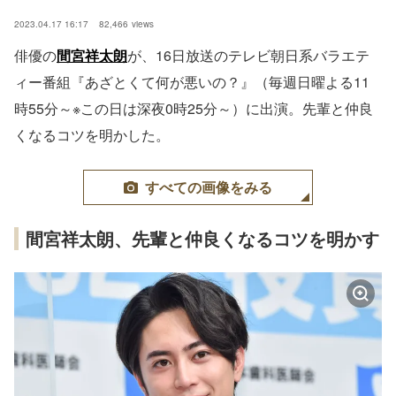
2023.04.17 16:17
82,466
views
俳優の
間宮祥太朗
が、16日放送のテレビ朝日系バラエテ
ィー番組『あざとくて何が悪いの？』（毎週日曜よる11
時55分～※この日は深夜0時25分～）に出演。先輩と仲良
くなるコツを明かした。
すべての画像をみる
間宮祥太朗、先輩と仲良くなるコツを明かす