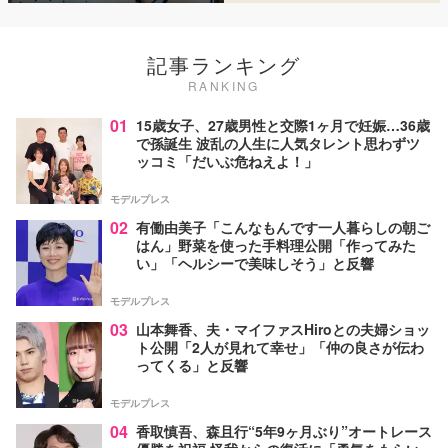
記事ランキング
RANKING
01
15歳女子、27歳男性と交際1ヶ月で妊娠…36歳
で孫誕生 波乱の人生に人気タレント思わずツ
ッコミ「だいぶ危ねえよ！」
モデルプレス
02
有働由美子「こんなもんです一人暮らしの朝ご
はん」野菜を使った手料理公開「作ってみた
い」「ヘルシーで美味しそう」と反響
モデルプレス
03
山本舞香、夫・マイファスHiroとの夫婦ショッ
ト公開「2人が見れて幸せ」「仲の良さが伝わ
ってくる」と反響
モデルプレス
04
香取慎吾、森且行“5年9ヶ月ぶり”オートレース