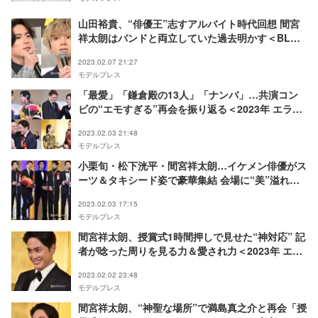
山田裕貴、“俳優王”志すアルバイト時代回想 間宮
祥太朗はバンドと両立していた過去明かす＜BLUE
GIANT＞
2023.02.07 21:27
モデルプレス
「最愛」「鎌倉殿の13人」「ナンバ」…共演コン
ビの“エモすぎる”再会を振り返る＜2023年 エラン
ドール賞＞
2023.02.03 21:48
モデルプレス
小栗旬・松下洸平・間宮祥太朗…イケメン俳優がス
ーツ＆タキシード姿で豪華集結 会場に“美”溢れる
＜2023年 エランドール賞＞
2023.02.03 17:15
モデルプレス
間宮祥太朗、授賞式1時間押しで見せた“神対応” 記
者が唸った周りを見る力＆愛され力＜2023年 エラ
ンドール賞＞
2023.02.02 23:48
モデルプレス
間宮祥太朗、“神聖な場所”で満島真之介と再会「授