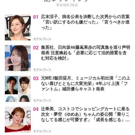
RANKING
01
広末涼子、病名公表を決断した次男からの言葉
「言い訳にするのも嫌だった」「言うべきか迷
った」
モデルプレス
02
集英社、日向坂46藤嶌果歩の写真集を巡り声明
発表 注意喚起も「必要に応じて法的措置を含
む対応を検討」
モデルプレス
03
元ME:I飯田栞月、ミュージカル初出演「この上
ない喜びとともに大変光栄」4年ぶり上演「フ
ァントム」城田優らキャスト発表
モデルプレス
04
辻希美、コストコでショッピングカートに座る
次女・夢空（ゆめあ）ちゃんの姿公開「乗りこ
なしてる感じが可愛すぎ」「成長を感じる」の
声
モデルプレス