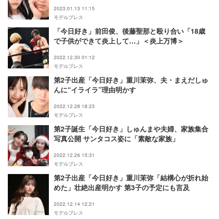
2023.01.13 11:15
モデルプレス
「今日好き」前田俊、後藤聖那と殴り合い「18歳
で子供ができて炎上して…」＜炎上万博＞
2022.12.30 01:12
モデルプレス
第2子出産「今日好き」重川茉弥、夫・まえだしゅ
んに“イライラ”理由明かす
2022.12.28 18:23
モデルプレス
第2子誕生「今日好き」しゅんまや夫婦、家族集合
写真公開 サンタコス姿に「素敵な家族」
2022.12.26 15:31
モデルプレス
第2子出産「今日好き」重川茉弥「結構心が折れ始
めた」壮絶出産明かす 第3子の予定にも言及
2022.12.14 12:21
モデルプレス