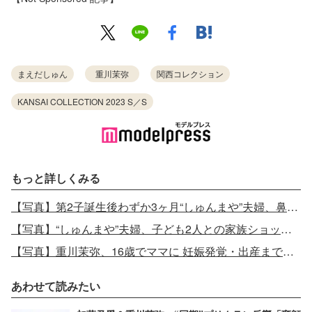
まえだしゅん
重川茉弥
関西コレクション
KANSAI COLLECTION 2023 S／S
もっと詳しくみる
【写真】第2子誕生後わずか3ヶ月“しゅんまや”夫婦、鼻キス・密着ステージ
【写真】“しゅんまや”夫婦、子ども2人との家族ショット公開
【写真】重川茉弥、16歳でママに 妊娠発覚・出産までの葛藤
あわせて読みたい