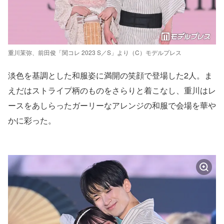
重川茉弥、前田俊「関コレ 2023 S／S」より（C）モデルプレス
淡色を基調とした和服姿に満開の笑顔で登場した2人。ま
えだはストライプ柄のものをさらりと着こなし、重川はレ
ースをあしらったガーリーなアレンジの和服で会場を華や
かに彩った。