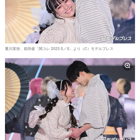
重川茉弥、前田俊「関コレ 2023 S／S」より（C）モデルプレス