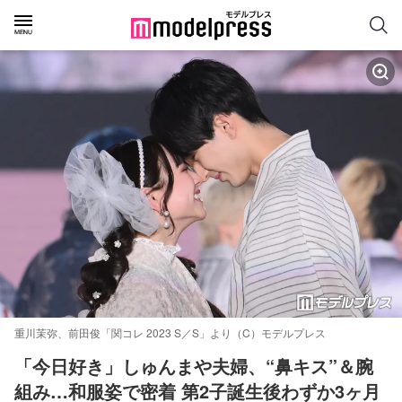
重川茉弥、前田俊「関コレ 2023 S／S」より（C）モデルプレス
「今日好き」しゅんまや夫婦、“鼻キス”＆腕
組み…和服姿で密着 第2子誕生後わずか3ヶ月