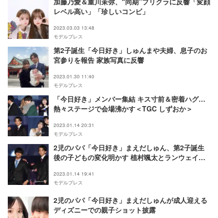
加藤乃愛＆重川茉弥、“同期”プリクラに反響「変顔
レベル高い」「珍しいコンビ」
2023.03.03 13:48
モデルプレス
第2子誕生「今日好き」しゅんまや夫婦、息子のお
宮参りを報告 家族写真に反響
2023.01.30 11:40
モデルプレス
「今日好き」メンバー集結 キス寸前＆密着ハグ…
熱々ステージで会場沸かす＜TGC しずおか＞
2023.01.14 20:31
モデルプレス
2児のパパ「今日好き」まえだしゅん、第2子誕生
後の子どもの変化明かす 植村颯太とランウェイ＜
TGC しずおか＞
2023.01.14 19:41
モデルプレス
2児のパパ「今日好き」まえだしゅんが成人迎える
ディズニーでの親子ショット披露