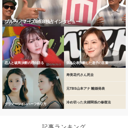
ブルーノマーズWEB独占インタビュー
恋人と破局 決断の理由語る
病名公表決断した息子の言葉
寿美花代さん死去
元TBS山本アナ 離婚発表
冷め切った夫婦関係の修復法
グラマーツインハーフ作り方
記事ランキング