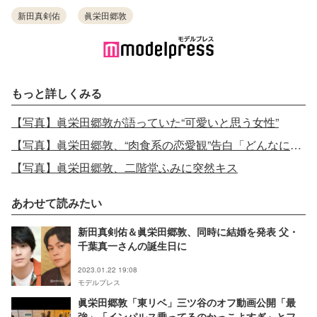
新田真剣佑
眞栄田郷敦
もっと詳しくみる
【写真】眞栄田郷敦が語っていた“可愛いと思う女性”
【写真】眞栄田郷敦、“肉食系の恋愛観”告白「どんなにかわいい子に会っても…」
【写真】眞栄田郷敦、二階堂ふみに突然キス
あわせて読みたい
新田真剣佑＆眞栄田郷敦、同時に結婚を発表 父・
千葉真一さんの誕生日に
2023.01.22 19:08
モデルプレス
眞栄田郷敦「東リベ」三ツ谷のオフ動画公開「最
強」「インパルス乗ってるのかっこよすぎ」とファ