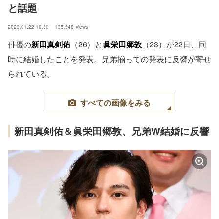
と話題
2023.01.22 19:30
135,548
views
俳優の
新田真剣佑
（26）と
眞栄田郷敦
（23）が22日、同
時に結婚したことを発表。兄弟揃っての発表に反響が寄せ
られている。
すべての画像をみる
新田真剣佑＆眞栄田郷敦、兄弟W結婚に反響