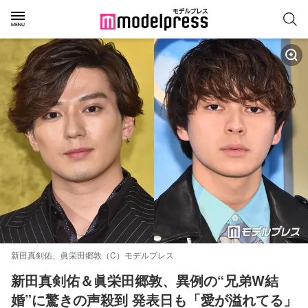
新田真剣佑、眞栄田郷敦（C）モデルプレス
新田真剣佑＆眞栄田郷敦、異例の“兄弟W結
婚”に驚きの声殺到 発表日も「愛が溢れてる」