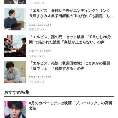
モデルプレス
「エルピス」最終話予告がエンディングとリンク
長澤まさみ＆眞栄田郷敦の“叫び合い”も話題「しび
れた」「すでに泣きそう」
2022.12.20 00:53
モデルプレス
「エルピス」謎の死・セット破壊…“CMなし20分
間”で描かれた波乱「鳥肌が止まらない」の声
2022.12.20 00:19
モデルプレス
「エルピス」拓朗（眞栄田郷敦）にまさかの展開
「嘘でしょ」「残酷すぎる」の声
2022.12.13 10:50
モデルプレス
おすすめ特集
8月のカバーモデルは映画「ブルーロック」の高橋
文哉