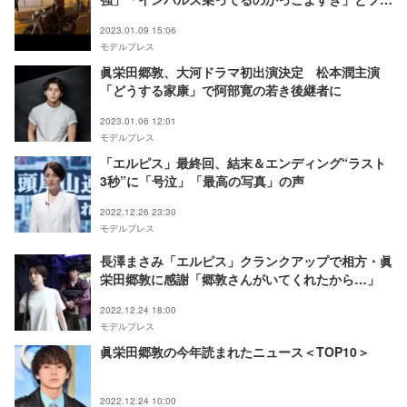
ン悶絶
2023.01.09 15:06
モデルプレス
眞栄田郷敦、大河ドラマ初出演決定 松本潤主演
「どうする家康」で阿部寛の若き後継者に
2023.01.06 12:01
モデルプレス
「エルピス」最終回、結末＆エンディング“ラスト
3秒”に「号泣」「最高の写真」の声
2022.12.26 23:30
モデルプレス
長澤まさみ「エルピス」クランクアップで相方・眞
栄田郷敦に感謝「郷敦さんがいてくれたから…」
2022.12.24 18:00
モデルプレス
眞栄田郷敦の今年読まれたニュース＜TOP10＞
2022.12.24 10:00