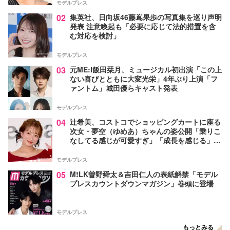
モデルプレス
02
集英社、日向坂46藤嶌果歩の写真集を巡り声明
発表 注意喚起も「必要に応じて法的措置を含
む対応を検討」
モデルプレス
03
元ME:I飯田栞月、ミュージカル初出演「この上
ない喜びとともに大変光栄」4年ぶり上演「フ
ァントム」城田優らキャスト発表
モデルプレス
04
辻希美、コストコでショッピングカートに座る
次女・夢空（ゆめあ）ちゃんの姿公開「乗りこ
なしてる感じが可愛すぎ」「成長を感じる」の
声
モデルプレス
05
M!LK曽野舜太＆吉田仁人の表紙解禁「モデル
プレスカウントダウンマガジン」巻頭に登場
モデルプレス
もっとみる