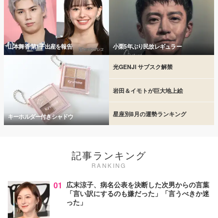
山本舞香 第1子出産を報告
小栗5年ぶり民放レギュラー
光GENJI サブスク解禁
岩田＆イモトが巨大地上絵
星座別8月の運勢ランキング
キーホルダー付きシャドウ
記事ランキング
RANKING
01
広末涼子、病名公表を決断した次男からの言葉
「言い訳にするのも嫌だった」「言うべきか迷
った」