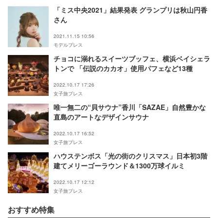
「ミス中央2021」結果発表 グランプリは秋山円香
さん
2021.11.15 10:56
モデルプレス
チョコに溺れるスイーツブッフェ、横浜ベイシェラ
トンで 「伝説のカカオ」使用パフェなど13種
2022.10.17 17:26
女子旅プレス
唯一無二の“貝サウナ”香川「SAZAE」自然豊かな
直島のアートなデザインサウナ
2022.10.17 16:52
女子旅プレス
ハウステンボス「光の街のクリスマス」日本初3階
建てメリーゴーラウンド＆1300万球イルミ
2022.10.17 12:12
女子旅プレス
おすすめ特集