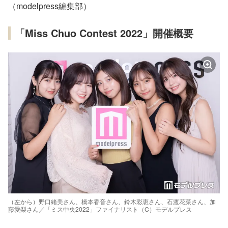
（modelpress編集部）
「Miss Chuo Contest 2022」開催概要
（左から）野口緒美さん、橋本香音さん、鈴木彩恵さん、石渡花菜さん、加
藤愛梨さん／「ミス中央2022」ファイナリスト（C）モデルプレス