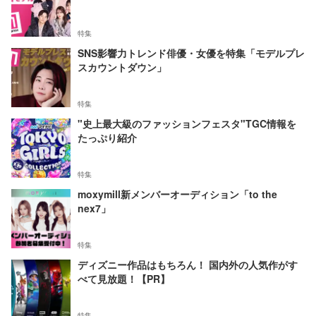
特集
SNS影響力トレンド俳優・女優を特集「モデルプレ
スカウントダウン」
特集
"史上最大級のファッションフェスタ"TGC情報を
たっぷり紹介
特集
moxymill新メンバーオーディション「to the
nex7」
特集
ディズニー作品はもちろん！ 国内外の人気作がす
べて見放題！【PR】
特集