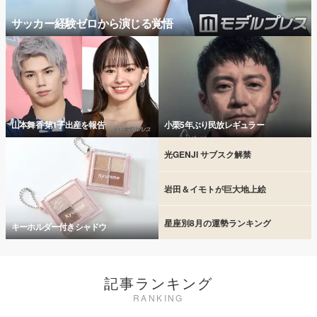
サッカー経験ゼロから演じる覚悟
山本舞香 第1子出産を報告
小栗5年ぶり民放レギュラー
光GENJI サブスク解禁
岩田＆イモトが巨大地上絵
星座別8月の運勢ランキング
キーホルダー付きシャドウ
記事ランキング
RANKING