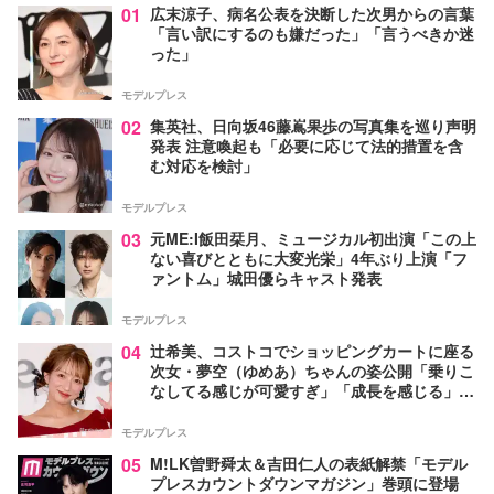
01
広末涼子、病名公表を決断した次男からの言葉
「言い訳にするのも嫌だった」「言うべきか迷
った」
モデルプレス
02
集英社、日向坂46藤嶌果歩の写真集を巡り声明
発表 注意喚起も「必要に応じて法的措置を含
む対応を検討」
モデルプレス
03
元ME:I飯田栞月、ミュージカル初出演「この上
ない喜びとともに大変光栄」4年ぶり上演「フ
ァントム」城田優らキャスト発表
モデルプレス
04
辻希美、コストコでショッピングカートに座る
次女・夢空（ゆめあ）ちゃんの姿公開「乗りこ
なしてる感じが可愛すぎ」「成長を感じる」の
声
モデルプレス
05
M!LK曽野舜太＆吉田仁人の表紙解禁「モデル
プレスカウントダウンマガジン」巻頭に登場