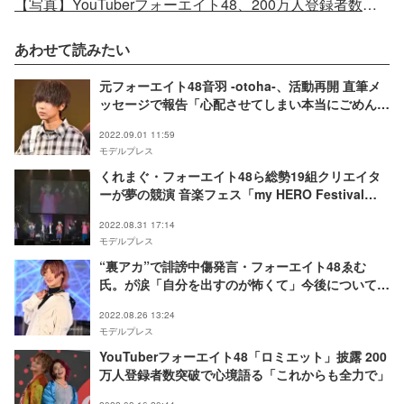
【写真】YouTuberフォーエイト48、200万人登録者数突破で心境語る「これからも全力で」
あわせて読みたい
元フォーエイト48音羽 ‐otoha‐、活動再開 直筆メ
ッセージで報告「心配させてしまい本当にごめんな
さい」
2022.09.01 11:59
モデルプレス
くれまぐ・フォーエイト48ら総勢19組クリエイタ
ーが夢の競演 音楽フェス「my HERO Festival
2022」開催＜ライブレポ＞
2022.08.31 17:14
モデルプレス
“裏アカ”で誹謗中傷発言・フォーエイト48ゑむ
氏。が涙「自分を出すのが怖くて」今後についても
言及
2022.08.26 13:24
モデルプレス
YouTuberフォーエイト48「ロミエット」披露 200
万人登録者数突破で心境語る「これからも全力で」