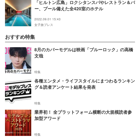
「ヒルトン広島」ロクシタンスパやレストラン＆バ
ー、プール備えた全420室のホテル
2022.09.01 15:43
女子旅プレス
おすすめ特集
8月のカバーモデルは映画「ブルーロック」の高橋
文哉
特集
各種エンタメ・ライフスタイルにまつわるランキン
グ＆読者アンケート結果を発表
特集
業界初！ 全プラットフォーム横断の大規模読者参
加型アワード
特集