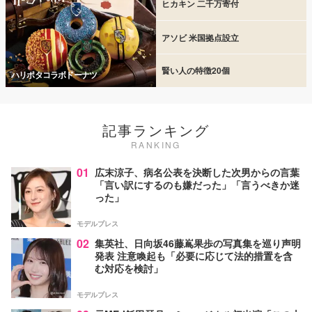
ヒカキン 二千万寄付
アソビ 米国拠点設立
賢い人の特徴20個
ハリポタコラボドーナツ
記事ランキング
RANKING
01
広末涼子、病名公表を決断した次男からの言葉
「言い訳にするのも嫌だった」「言うべきか迷
った」
モデルプレス
02
集英社、日向坂46藤嶌果歩の写真集を巡り声明
発表 注意喚起も「必要に応じて法的措置を含
む対応を検討」
モデルプレス