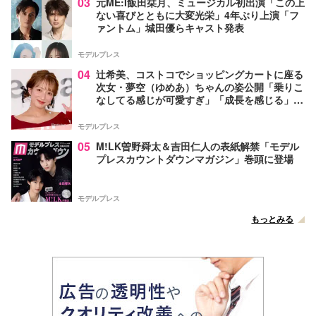
03
元ME:I飯田栞月、ミュージカル初出演「この上
ない喜びとともに大変光栄」4年ぶり上演「フ
ァントム」城田優らキャスト発表
モデルプレス
04
辻希美、コストコでショッピングカートに座る
次女・夢空（ゆめあ）ちゃんの姿公開「乗りこ
なしてる感じが可愛すぎ」「成長を感じる」の
声
モデルプレス
05
M!LK曽野舜太＆吉田仁人の表紙解禁「モデル
プレスカウントダウンマガジン」巻頭に登場
モデルプレス
もっとみる