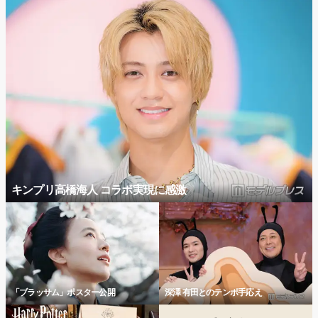
キンプリ高橋海人 コラボ実現に感激
「ブラッサム」ポスター公開
深澤 有田とのテンポ手応え