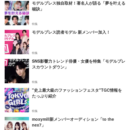
モデルプレス独自取材！著名人が語る「夢を叶える
秘訣」
特集
モデルプレス読者モデル 新メンバー加入！
特集
SNS影響力トレンド俳優・女優を特集「モデルプレ
スカウントダウン」
特集
"史上最大級のファッションフェスタ"TGC情報を
たっぷり紹介
特集
moxymill新メンバーオーディション「to the
nex7」