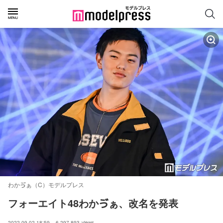
わかゔぁ（C）モデルプレス
フォーエイト48わかゔぁ、改名を発表
2022.09.02 18:59
6,297,893
views