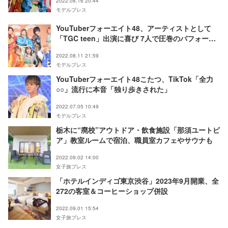
2022.08.16 20:44
モデルプレス
YouTuberフォーエイト48、アーティストとして
「TGC teen」出演に喜び 7人で圧巻のパフォーマ
ンス＜TGC teen 2022 Osaka＞
2022.08.11 21:59
モデルプレス
YouTuberフォーエイト48こたつ、TikTok「全力
○○」流行に本音「独り歩きされた」
2022.07.05 10:49
モデルプレス
栃木に“廃校”アウトドア・飲食施設「那須ユートピ
ア」教室ルームで宿泊、職員室カフェやサウナも
2022.09.02 14:00
女子旅プレス
「ホテルインディゴ東京渋谷」2023年9月開業、全
272の客室＆コーヒーショップ併設
2022.09.01 15:54
女子旅プレス