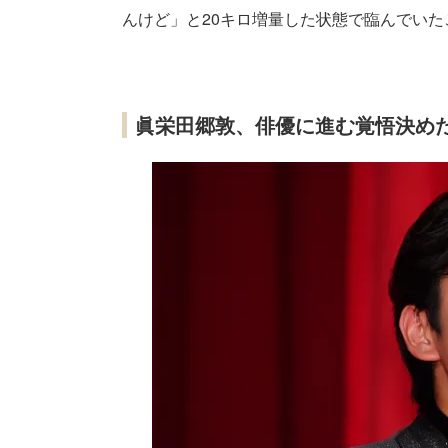
んけど」と20キロ増量した状態で臨んでい
眞栄田郷敦、俳優に進む覚悟決め