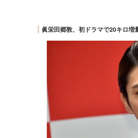
眞栄田郷敦、初ドラマで20キロ増