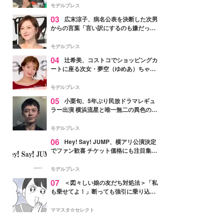
「かっこいい」と反響
モデルプレス
03
広末涼子、病名公表を決断した次男
からの言葉「言い訳にするのも嫌だっ
た」「言うべきか迷った」
モデルプレス
04
辻希美、コストコでショッピングカ
ートに座る次女・夢空（ゆめあ）ちゃん
の姿公開「乗りこなしてる感じが可愛す
ぎ」「成長を感じる」の声
モデルプレス
05
小栗旬、5年ぶり民放ドラマレギュ
ラー出演 横浜流星と唯一無二の異色のバ
ディで初共演【LOST10】
モデルプレス
06
Hey! Say! JUMP、横アリ公演決定
でファン歓喜 チケット価格にも注目集ま
る「激アツ」「平成に戻ったみたい」
モデルプレス
07
＜図々しい娘の友だち対処法＞「私
も乗せてよ！」断っても強引に乗り込ん
でくる友だち【第1話まんが】
ママスタ☆セレクト