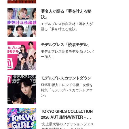
著名人が語る「夢を叶える秘
訣」
モデルプレス独自取材！著名人が
語る「夢を叶える秘訣」
モデルプレス「読者モデル」
モデルプレス読者モデル 新メンバ
ー加入！
モデルプレスカウントダウン
SNS影響力トレンド俳優・女優を
特集「モデルプレスカウントダウ
ン」
TOKYO GIRLS COLLECTION
2026 AUTUMN/WINTER × モ
デルプレス
"史上最大級のファッションフェス
タ"TGC情報をたっぷり紹介