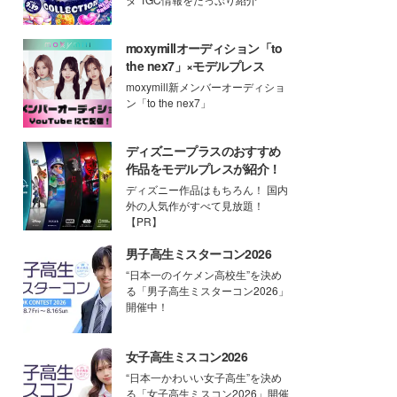
moxymillオーディション「to
the nex7」×モデルプレス
moxymill新メンバーオーディショ
ン「to the nex7」
ディズニープラスのおすすめ
作品をモデルプレスが紹介！
ディズニー作品はもちろん！ 国内
外の人気作がすべて見放題！
【PR】
男子高生ミスターコン2026
“日本一のイケメン高校生”を決め
る「男子高生ミスターコン2026」
開催中！
女子高生ミスコン2026
“日本一かわいい女子高生”を決め
る「女子高生ミスコン2026」開催