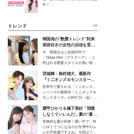
中！
トレンド
PR
韓国発の“艶髪トレンド”到来
美容好きの女性の自信を育む
「ヘアケア事情」って？
今、韓国をはじめ国内外で
「Glass Hair（グラスヘア）」と
呼ばれる艶髪スタイルが熱い視線
を集めています。メイクやファッ
宮城舞・島村雄大、最新作
ションの完成度を高めるベースと
して、“髪そのものの美しさ”に改
『ミニオンズ＆モンスター
めて注目する人が増えている様
ズ』の魅力熱弁 ハチャメチャ
世界中で愛される「ミニオンズ」
子。今回は、そんな憧れの艶やか
だけじゃない“友情と絆”に感
シリーズの最新作『ミニオンズ＆
な髪を日常で叶える、美容好きの
動
モンスターズ』が8月7日（金）に
女性たちのヘアケア事情を紹介し
公開。モデルプレスでは、“大のミ
ます。
愛甲ひかり＆橋下美好「我慢
ニオン好き”という共通点を持つモ
デルの宮城舞と島村雄大の特別対
しなくていいんだ」夏の“暑さ
談をお届け！それぞれの視点か
対策”の新しい選択肢とは？
本格的な夏が到来！暑い中で、特
ら、今作ならではの魅力や予想外
にゆううつになるのが生理中のム
の感動をもたらす奥深いストーリ
レや不快感ですよね。今回はプラ