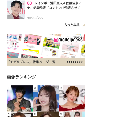
08
レインボー池田直人＆佐藤佳奈ア
ナ、結婚発表「コント内で発表させてい
ただきました」読売テレビ退社は生活拠
点変更のため
モデルプレス
もっとみる
画像ランキング
1
2
3
4
5
6