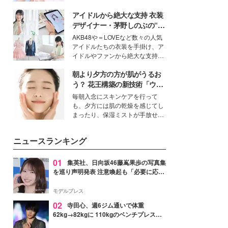
ーについて熱く語り合ってもらっ
イベートでも仲良しで旅行好きな
た。
アイドルから絶大な支持 衣装
モデル・愛甲ひかりさんと橋下美
好さんを迎えて本音で女子会トー
デザイナー・茅野しのぶの“可
ク。猛暑のお出かけを快適に過ご
愛い”を作る美学＜「シチズン
AKB48や＝LOVEなど数々の人気
すヒントや、2人が感動した夏の
クロスシー」インタビュー＞
アイドルたちの衣装を手掛け、ア
生理の新常識にも迫りました。
イドルやファンから絶大な支持を
得る、株式会社オサレカンパニー
朝より夕方の方が肌がうるお
取締役兼クリエイティブディレク
ター・茅野しのぶ。一人ひとりの
う？ 花王構築の新技術「ウォ
個性に寄り添い、魅力を引き出す
ーターキャプチャリングスキ
毎朝入念にスキンケアを行って
衣装作りは、多くの女性たちに勇
ン（捕水肌）」がスキンケア
も、夕方には肌の乾燥を感じてし
気と自信を与え続けている。
の常識を変える予感
まったり、保湿ミストが手放せな
いという読者も多いのでは？そん
な美容の常識を大きく変える可能
ニュースランキング
性を秘めた、革新的な「Water
Capturing Skin（ウォーターキャ
プチャリングスキン：捕水肌）」
01
集英社、日向坂46藤嶌果歩の写真集
技術を、花王が構築した。
を巡り声明発表 注意喚起も「必要に応じ
て法的措置を含む対応を検討」
モデルプレス
02
寺田心、週6ジム通いで体重
62kg→82kgに 110kgのベンチプレス持
ち上げる姿披露「胸板の厚みすごい」