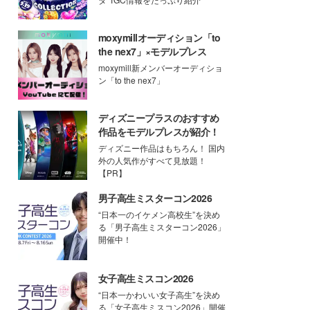
moxymillオーディション「to
the nex7」×モデルプレス
moxymill新メンバーオーディショ
ン「to the nex7」
ディズニープラスのおすすめ
作品をモデルプレスが紹介！
ディズニー作品はもちろん！ 国内
外の人気作がすべて見放題！
【PR】
男子高生ミスターコン2026
“日本一のイケメン高校生”を決め
る「男子高生ミスターコン2026」
開催中！
女子高生ミスコン2026
“日本一かわいい女子高生”を決め
る「女子高生ミスコン2026」開催