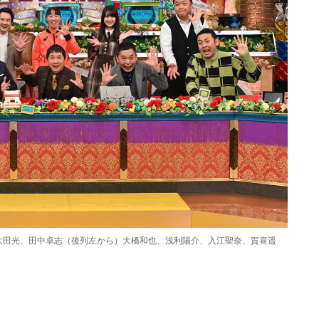
太田光、田中卓志（後列左から）大橋和也、浅利陽介、入江聖奈、賀喜遥
Loaded
:
87.03%