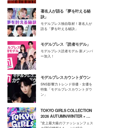
著名人が語る「夢を叶える秘
訣」
モデルプレス独自取材！著名人が
語る「夢を叶える秘訣」
モデルプレス「読者モデル」
モデルプレス読者モデル 新メンバ
ー加入！
モデルプレスカウントダウン
SNS影響力トレンド俳優・女優を
特集「モデルプレスカウントダウ
ン」
TOKYO GIRLS COLLECTION
2026 AUTUMN/WINTER × モ
デルプレス
"史上最大級のファッションフェス
タ"TGC情報をたっぷり紹介