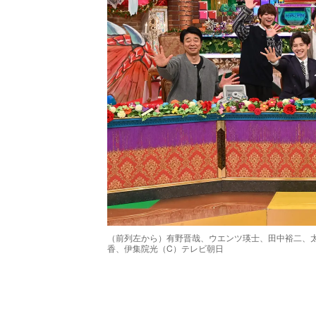
（前列左から）有野晋哉、ウエンツ瑛士、田中裕二、
香、伊集院光（C）テレビ朝日
/
Unmute