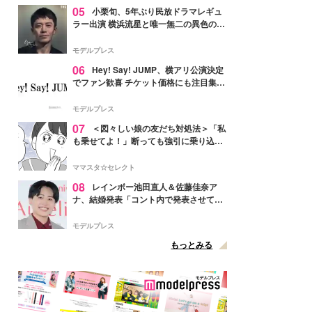
05
小栗旬、5年ぶり民放ドラマレギュ
ラー出演 横浜流星と唯一無二の異色のバ
ディで初共演【LOST10】
モデルプレス
06
Hey! Say! JUMP、横アリ公演決定
でファン歓喜 チケット価格にも注目集ま
る「激アツ」「平成に戻ったみたい」
モデルプレス
07
＜図々しい娘の友だち対処法＞「私
も乗せてよ！」断っても強引に乗り込ん
でくる友だち【第1話まんが】
ママスタ☆セレクト
08
レインボー池田直人＆佐藤佳奈ア
ナ、結婚発表「コント内で発表させてい
ただきました」読売テレビ退社は生活拠
点変更のため
モデルプレス
もっとみる