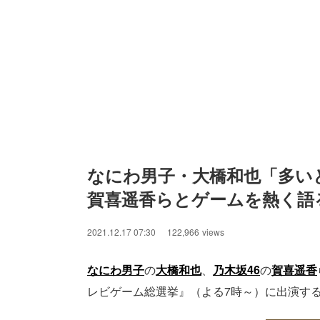
なにわ男子・大橋和也「多いと
賀喜遥香らとゲームを熱く語
2021.12.17 07:30
122,966
views
なにわ男子
の
大橋和也
、
乃木坂46
の
賀喜遥香
レビゲーム総選挙』（よる7時～）に出演す