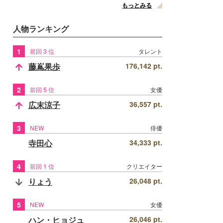
もっとみる
人物ランキング
1
前回 3 位
タレント
藤嶌果歩
176,142 pt.
2
前回 5 位
女優
広末涼子
36,557 pt.
3
NEW
俳優
寺田心
34,333 pt.
4
前回 1 位
クリエイター
りょう
26,048 pt.
5
NEW
女優
ハン・ヒョジュ
26,046 pt.