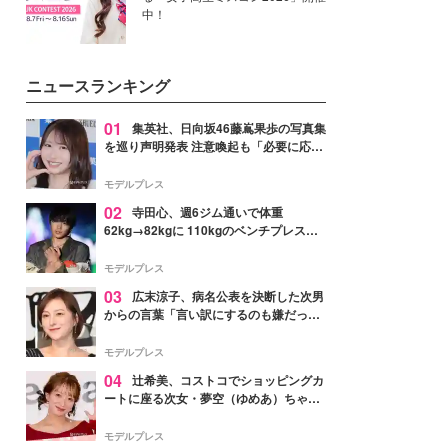
中！
ニュースランキング
01
集英社、日向坂46藤嶌果歩の写真集
を巡り声明発表 注意喚起も「必要に応じ
て法的措置を含む対応を検討」
モデルプレス
02
寺田心、週6ジム通いで体重
62kg→82kgに 110kgのベンチプレス持
ち上げる姿披露「胸板の厚みすごい」
「かっこいい」と反響
モデルプレス
03
広末涼子、病名公表を決断した次男
からの言葉「言い訳にするのも嫌だっ
た」「言うべきか迷った」
モデルプレス
04
辻希美、コストコでショッピングカ
ートに座る次女・夢空（ゆめあ）ちゃん
の姿公開「乗りこなしてる感じが可愛す
ぎ」「成長を感じる」の声
モデルプレス