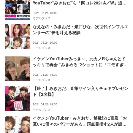
YouTuber“みきおだ”ら「関コレ2021A／W」追加
23組発表 Da-iCEはライブ出演
2021.06.25 18:00
モデルプレス
なえなの・みきおだ・景井ひな…次世代インフルエ
ンサーの“夢を叶える秘訣”
2021.05.24 20:09
モデルプレス
イケメンYouTuberみっき～、元カノRちゃんとド
ッキリで再会 “みきめろ”2ショットに「エモすぎ
る」の声
2021.04.27 13:30
モデルプレス
【終了】みきおだ、直筆サイン入りチェキプレゼン
ト【2名様】
2021.04.26 19:30
モデルプレス
イケメンYouTuber・みきおだ、解散説に言及「お
互いに個々のパワーがある」頂点目指す2人が語る
夢を叶える秘訣＜モデルプレスインタビュー＞