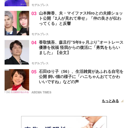
モデルプレス
03
山本舞香、夫・マイファスHiroとの夫婦ショッ
ト公開「2人が見れて幸せ」「仲の良さが伝わ
ってくる」と反響
モデルプレス
04
香取慎吾、森且行“5年9ヶ月ぶり”オートレース
優勝を祝福 怪我からの復活に「勇気をもらい
ました」【全文】
モデルプレス
05
石田ゆり子（56）、生活雑貨があふれる自宅を
公開 飼い猫の様子に「ハニちゃんおててかわ
いいですね」などの声
ABEMA TIMES
もっとみる