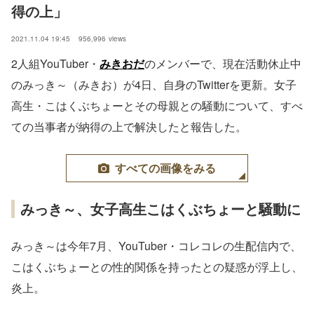
得の上」
2021.11.04 19:45
956,996
views
2人組YouTuber・
みきおだ
のメンバーで、現在活動休止中
のみっき～（みきお）が4日、自身のTwitterを更新。女子
高生・こはくぶちょーとその母親との騒動について、すべ
ての当事者が納得の上で解決したと報告した。
すべての画像をみる
みっき～、女子高生こはくぶちょーと騒動に
みっき～は今年7月、YouTuber・コレコレの生配信内で、
こはくぶちょーとの性的関係を持ったとの疑惑が浮上し、
炎上。