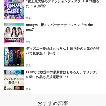
"史上最大級のファッションフェスタ"TGC情報を
たっぷり紹介
特集
moxymill新メンバーオーディション「to the
nex7」
特集
ディズニー作品はもちろん！ 国内外の人気作がす
べて見放題！【PR】
特集
FODでは放送中の最新作はもちろん、オリジナル
の独占作品も見放題配信中！
特集
おすすめ記事