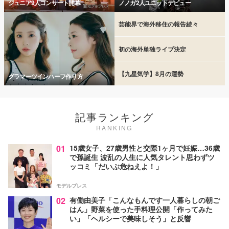
ジュニア9人コンサート開幕
ノノガ2人ユニットデビュー
芸能界で海外移住の報告続々
初の海外単独ライブ決定
【九星気学】8月の運勢
グラマーツインハーフ作り方
記事ランキング
RANKING
01
15歳女子、27歳男性と交際1ヶ月で妊娠…36歳
で孫誕生 波乱の人生に人気タレント思わずツ
ッコミ「だいぶ危ねえよ！」
モデルプレス
02
有働由美子「こんなもんです一人暮らしの朝ご
はん」野菜を使った手料理公開「作ってみた
い」「ヘルシーで美味しそう」と反響