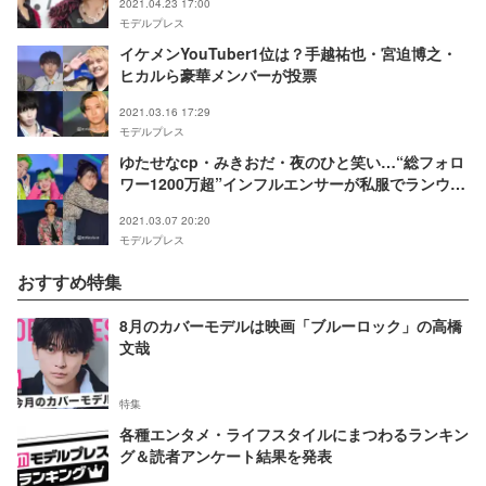
2021.04.23 17:00
モデルプレス
イケメンYouTuber1位は？手越祐也・宮迫博之・
ヒカルら豪華メンバーが投票
2021.03.16 17:29
モデルプレス
ゆたせなcp・みきおだ・夜のひと笑い…“総フォロ
ワー1200万超”インフルエンサーが私服でランウェ
イ＜関コレ2021S／S＞
2021.03.07 20:20
モデルプレス
おすすめ特集
8月のカバーモデルは映画「ブルーロック」の高橋
文哉
特集
各種エンタメ・ライフスタイルにまつわるランキン
グ＆読者アンケート結果を発表