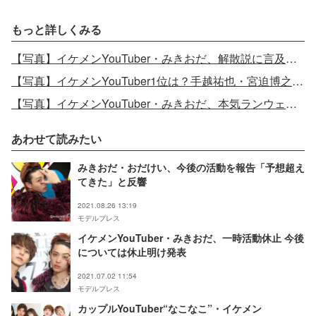
もっと詳しくみる
【写真】イケメンYouTuber・みきおだ、解散説に言及「お互いに個々のパワーがある」
【写真】イケメンYouTuber1位は？手越祐也・宮迫博之・ヒカルら豪華メンバーが投票
【写真】イケメンYouTuber・みきおだ、本気ランウェイでオーラ全開
あわせて読みたい
みきおだ・おだけい、今後の活動を報告「予想超え
てきた」と反響
2021.08.26 13:19
モデルプレス
イケメンYouTuber・みきおだ、一時活動休止 今後
については休止明け発表
2021.07.02 11:54
モデルプレス
カップルYouTuber“なこなこ”・イケメン