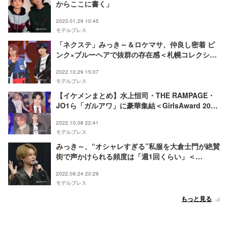
からここに書く」
2023.01.29 10:45
モデルプレス
「ネクステ」みっき～＆ロケマサ、仲良し密着 ピ
ンク×ブルーヘアで抜群の存在感＜札幌コレクショ
ン 2022 A／W＞
2022.10.29 15:07
モデルプレス
【イケメンまとめ】水上恒司・THE RAMPAGE・
JO1ら「ガルアワ」に豪華集結＜GirlsAward 2022
A／W＞
2022.10.08 22:41
モデルプレス
みっき～、“オシャレすぎる”私服を大倉士門が絶賛
街で声かけられる頻度は「週1回くらい」＜
FASHION LEADERS 2022＞
2022.09.24 20:29
モデルプレス
もっと見る