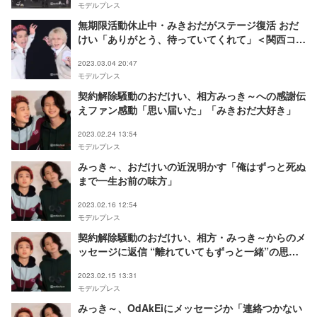
モデルプレス
無期限活動休止中・みきおだがステージ復活 おだ
けい「ありがとう、待っていてくれて」＜関西コレ
クション 2023 S／S＞
2023.03.04 20:47
モデルプレス
契約解除騒動のおだけい、相方みっき～への感謝伝
えファン感動「思い届いた」「みきおだ大好き」
2023.02.24 13:54
モデルプレス
みっき～、おだけいの近況明かす「俺はずっと死ぬ
まで一生お前の味方」
2023.02.16 12:54
モデルプレス
契約解除騒動のおだけい、相方・みっき～からのメ
ッセージに返信 “離れていてもずっと一緒”の思い
にファン感涙
2023.02.15 13:31
モデルプレス
みっき～、OdAkEiにメッセージか「連絡つかない