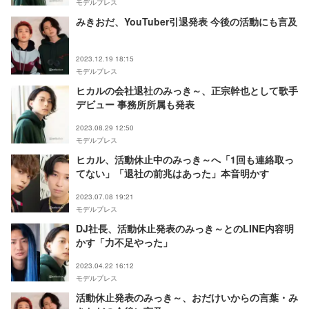
モデルプレス
みきおだ、YouTuber引退発表 今後の活動にも言及
2023.12.19 18:15
モデルプレス
ヒカルの会社退社のみっき～、正宗幹也として歌手
デビュー 事務所所属も発表
2023.08.29 12:50
モデルプレス
ヒカル、活動休止中のみっき～へ「1回も連絡取っ
てない」「退社の前兆はあった」本音明かす
2023.07.08 19:21
モデルプレス
DJ社長、活動休止発表のみっき～とのLINE内容明
かす「力不足やった」
2023.04.22 16:12
モデルプレス
活動休止発表のみっき～、おだけいからの言葉・み