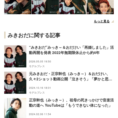
もっと見る
みきおだに関する記事
“みきおだ”みっき～＆おだけい「再婚しました」活
動再開を発表 2022年無期限休止から約4年
2026.05.05 19:50
モデルプレス
元みきおだ・正宗幹也（みっき～）＆おだけい、
久々2ショット動画公開「泣きそう」「夢かと思っ
た」と感涙の声
2024.10.16 18:01
モデルプレス
正宗幹也（みっき～）、祖母の死きっかけで音楽活
動の道へ YouTubeは「もうできない体になった」
2024.02.06 11:54