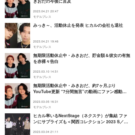
きおだの今後に言及
2023.04.21 20:47
モデルプレス
みっき～、活動休止を発表 ヒカルの会社も退社
2023.04.21 19:46
モデルプレス
無期限活動休止中・みきおだ、貯金額＆彼女の有無
を赤裸々告白
2023.03.10 14:51
モデルプレス
無期限活動休止中・みきおだ、約7ヶ月ぶり
YouTube更新 “7分間無言”の動画にファン感動
「泣いてしまう」
2023.03.05 16:31
モデルプレス
ヒカル率いるNextStage（ネクステ）が集結 ファ
ンにサプライズも＜関西コレクション 2023 S／S
＞
2023.03.04 21:11