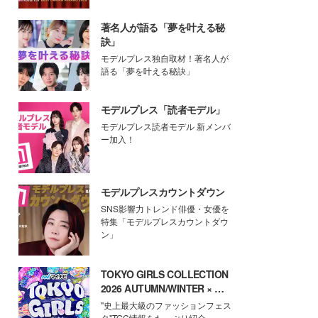
著名人が語る「夢を叶える秘
訣」
モデルプレス独自取材！著名人が
語る「夢を叶える秘訣」
モデルプレス「読者モデル」
モデルプレス読者モデル 新メンバ
ー加入！
モデルプレスカウントダウン
SNS影響力トレンド俳優・女優を
特集「モデルプレスカウントダウ
ン」
TOKYO GIRLS COLLECTION
2026 AUTUMN/WINTER × モ
デルプレス
"史上最大級のファッションフェス
タ"TGC情報をたっぷり紹介