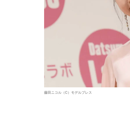
藤田ニコル（C）モデルプレス
/
Unmute