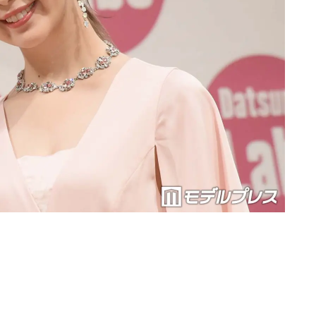
Loaded
:
87.03%