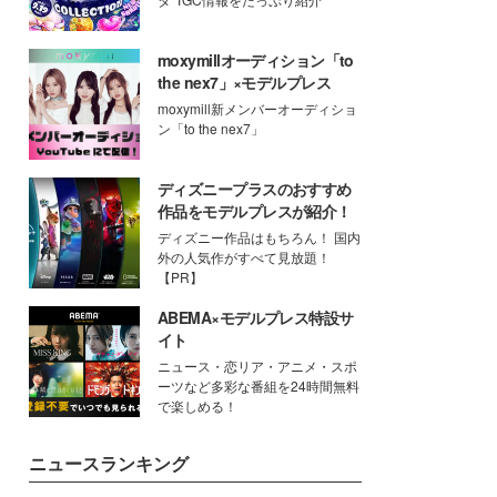
moxymillオーディション「to
the nex7」×モデルプレス
moxymill新メンバーオーディショ
ン「to the nex7」
ディズニープラスのおすすめ
作品をモデルプレスが紹介！
ディズニー作品はもちろん！ 国内
外の人気作がすべて見放題！
【PR】
ABEMA×モデルプレス特設サ
イト
ニュース・恋リア・アニメ・スポ
ーツなど多彩な番組を24時間無料
で楽しめる！
ニュースランキング