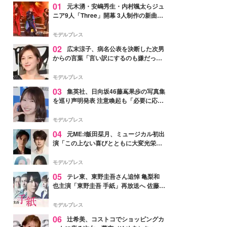
01
元木湧・安嶋秀生・内村颯太らジュ
ニア9人「Three」開幕 3人制作の新曲＆
手描きセットに込めた想い「もっと前に
進んで夢を掴みたい」【ゲネプロレポ】
モデルプレス
02
広末涼子、病名公表を決断した次男
からの言葉「言い訳にするのも嫌だっ
た」「言うべきか迷った」
モデルプレス
03
集英社、日向坂46藤嶌果歩の写真集
を巡り声明発表 注意喚起も「必要に応じ
て法的措置を含む対応を検討」
モデルプレス
04
元ME:I飯田栞月、ミュージカル初出
演「この上ない喜びとともに大変光栄」
4年ぶり上演「ファントム」城田優らキ
ャスト発表
モデルプレス
05
テレ東、東野圭吾さん追悼 亀梨和
也主演「東野圭吾 手紙」再放送へ 佐藤隆
太・本田翼・中村倫也ら出演
モデルプレス
06
辻希美、コストコでショッピングカ