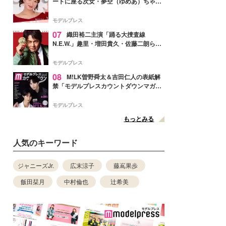
ートに座る次女・夢空（ゆめあ）ちゃん
の姿公開「乗りこなしてる感じが可愛す
ぎ」「成長を感じる」の声
モデルプレス
07
織田裕二主演「踊る大捜査線
N.E.W.」趣里・増田貴久・佐藤二朗ら新
メンバー紹介映像解禁 各キャラクター象
徴する“謎のキーワード”も
モデルプレス
08
M!LK曽野舜太＆吉田仁人の表紙解
禁「モデルプレスカウントダウンマガジ
ン」巻頭に登場
モデルプレス
もっとみる
人気のキーワード
ジャニーズJr.
広末涼子
藤嶌果歩
飯田栞月
中村倫也
辻希美