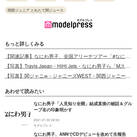
関西ジュニア とれたて関ジュース
もっと詳しくみる
【関連記事】なにわ男子、全国アリーナツアー「#なにわ男子しか勝たん」再追加公演＆全公演MC生配信決定
【写真】Travis Japan・HiHi Jets・なにわ男子ら「Mステ」史上初ジャニーズJr.総勢67名出演 歌唱曲も発表
【写真】関ジャニ∞・ジャニーズWEST・関西ジャニーズJr.、無観客ライブ生配信「Johnny’s DREAM IsLAND」開催決定
あわせて読みたい
なにわ男子「人見知り全開」結成直後の秘話＆グル
ープ名の印象明かす
2021.07.30 02:03
モデルプレス
なにわ男子、ANNでCDデビューを改めて生報告