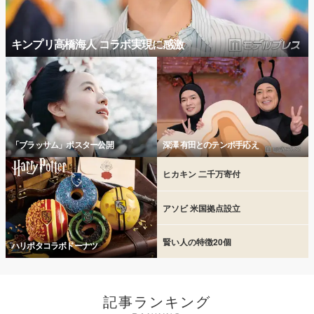
キンプリ高橋海人 コラボ実現に感激
「ブラッサム」ポスター公開
深澤 有田とのテンポ手応え
ヒカキン 二千万寄付
アソビ 米国拠点設立
賢い人の特徴20個
ハリポタコラボドーナツ
記事ランキング