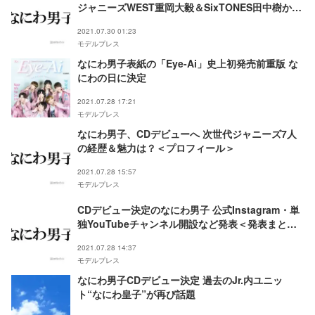
ジャニーズWEST重岡大毅＆SixTONES田中樹から
の祝福明かす
2021.07.30 01:23
モデルプレス
なにわ男子表紙の「Eye-Ai」史上初発売前重版 な
にわの日に決定
2021.07.28 17:21
モデルプレス
なにわ男子、CDデビューへ 次世代ジャニーズ7人
の経歴＆魅力は？＜プロフィール＞
2021.07.28 15:57
モデルプレス
CDデビュー決定のなにわ男子 公式Instagram・単
独YouTubeチャンネル開設など発表＜発表まとめ
＞
2021.07.28 14:37
モデルプレス
なにわ男子CDデビュー決定 過去のJr.内ユニッ
ト“なにわ皇子”が再び話題