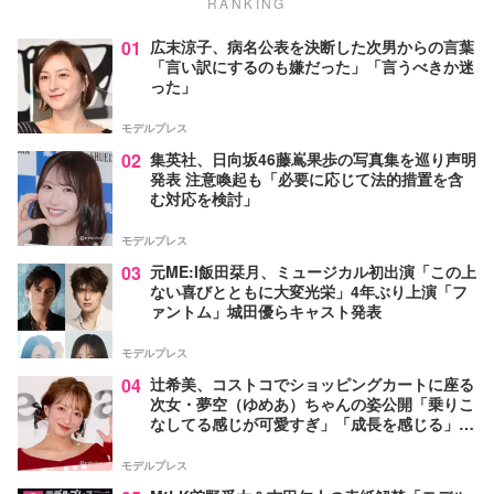
RANKING
01
広末涼子、病名公表を決断した次男からの言葉
「言い訳にするのも嫌だった」「言うべきか迷
った」
モデルプレス
02
集英社、日向坂46藤嶌果歩の写真集を巡り声明
発表 注意喚起も「必要に応じて法的措置を含
む対応を検討」
モデルプレス
03
元ME:I飯田栞月、ミュージカル初出演「この上
ない喜びとともに大変光栄」4年ぶり上演「フ
ァントム」城田優らキャスト発表
モデルプレス
04
辻希美、コストコでショッピングカートに座る
次女・夢空（ゆめあ）ちゃんの姿公開「乗りこ
なしてる感じが可愛すぎ」「成長を感じる」の
声
モデルプレス