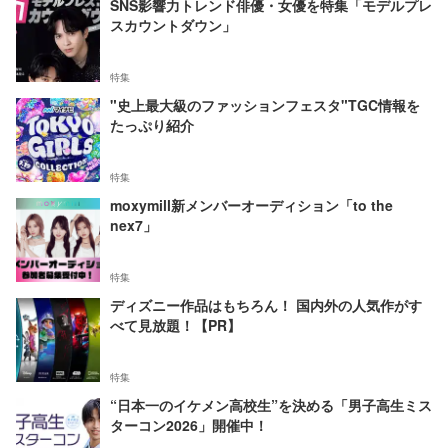
SNS影響力トレンド俳優・女優を特集「モデルプレ
スカウントダウン」
特集
"史上最大級のファッションフェスタ"TGC情報を
たっぷり紹介
特集
moxymill新メンバーオーディション「to the
nex7」
特集
ディズニー作品はもちろん！ 国内外の人気作がす
べて見放題！【PR】
特集
“日本一のイケメン高校生”を決める「男子高生ミス
ターコン2026」開催中！