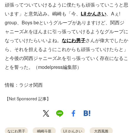
頑張ってついていけるように僕たちも頑張っていこうと思
います」と意気込み。嶋崎も「今、
Lil かんさい
、Aぇ!
group、Boys beというグループがありますけど、関西ジ
ャニーズJr.をほんまに引っ張っていけるようなグループに
なっていけたらいいよね。
なにわ男子
さんが偉大でしたか
ら、それを担えるようにこれからも頑張っていけたらと」
と今後の関西ジャニーズJr.を引っ張っていく存在になるこ
とを誓った。（modelpress編集部）
情報：ラジオ関西
【Not Sponsored 記事】
なにわ男子
嶋崎斗亜
Lil かんさい
大西風雅