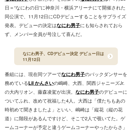
日＝“なにわの日”に神奈川・横浜アリーナにて開催された
同公演で、11月12日にCDデビューすることをサプライズ
発表。デビューの決定は
なにわ男子
にも知らされておら
ず、メンバー全員が号泣して喜んだ。
なにわ男子、CDデビュー決定 デビュー日は
11月12日
番組には、現在同ツアーで
なにわ男子
のバックダンサーを
務めている
Lil かんさい
の嶋崎、大西、関西ジャニーズJr.
の大内リオン、藤森凌駕が出演。
なにわ男子
のデビューに
ついてふれ、改めて祝福した4人。大西は「僕たちもあの
時初めて聞きましたよ」といい、嶋崎は「縦花（縦の花
道）に階段があるんですけど、そこで2人で覗いてた。ゲ
ームコーナーが予定と違うゲームコーナーやったからさ」