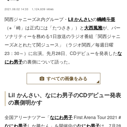
2021.08.02 14:33
1,124,639
views
関西ジャニーズJr.内グループ・
Lil かんさい
の
嶋崎斗亜
（※「崎」は正式には「たつさき」）と
大西風雅
が、パー
ソナリティーを務める1日放送のラジオ番組「関西ジャニ
ーズJr.とれたて関ジュース」（ラジオ関西／毎週日曜
23：30～）に出演。先月28日、CDデビューを発表した
な
にわ男子
の裏側について語った。
すべての画像をみる
Lil かんさい、なにわ男子のCDデビュー発表
の裏側明かす
全国アリーナツアー「
なにわ男子
First Arena Tour 2021 #
なにわ男子
しか勝たん」を開催中の
なにわ男子
は、7月28