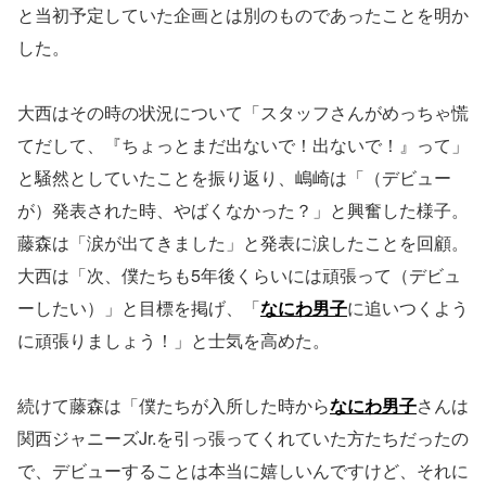
と当初予定していた企画とは別のものであったことを明か
した。
大西はその時の状況について「スタッフさんがめっちゃ慌
てだして、『ちょっとまだ出ないで！出ないで！』って」
と騒然としていたことを振り返り、嶋崎は「（デビュー
が）発表された時、やばくなかった？」と興奮した様子。
藤森は「涙が出てきました」と発表に涙したことを回顧。
大西は「次、僕たちも5年後くらいには頑張って（デビュ
ーしたい）」と目標を掲げ、「
なにわ男子
に追いつくよう
に頑張りましょう！」と士気を高めた。
続けて藤森は「僕たちが入所した時から
なにわ男子
さんは
関西ジャニーズJr.を引っ張ってくれていた方たちだったの
で、デビューすることは本当に嬉しいんですけど、それに