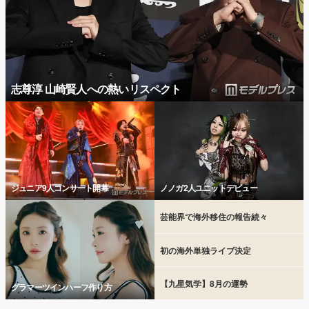
志尊淳 山崎賢人への熱いリスペクト
ジュニア9人コンサート開幕
ノノガ2人ユニットデビュー
芸能界で海外移住の報告続々
初の海外単独ライブ決定
【九星気学】8月の運勢
グラマーツインハーフ作り方