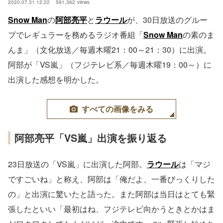
2020.07.31 12:22
591,362
views
Snow Man
の
阿部亮平
と
ラウール
が、30日放送のグルー
プでレギュラーを務めるラジオ番組「
Snow Man
の素のま
んま」（文化放送／毎週木曜21：00～21：30）に出演。
阿部が「VS嵐」（フジテレビ系／毎週木曜19：00～）に
出演した感想を明かした。
すべての画像をみる
阿部亮平「VS嵐」出演を振り返る
23日放送の「VS嵐」に出演した阿部。
ラウール
は「マジ
ですごいね」と称え、阿部は「俺だよ、一番びっくりした
の」と出演に驚いたと語った。また阿部は当日はとても緊
張したといい「最初はね、フジテレビ向かうときとかはま