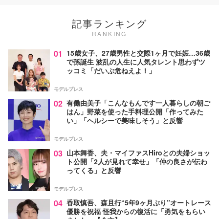
記事ランキング
RANKING
01
15歳女子、27歳男性と交際1ヶ月で妊娠…36歳
で孫誕生 波乱の人生に人気タレント思わずツ
ッコミ「だいぶ危ねえよ！」
モデルプレス
02
有働由美子「こんなもんです一人暮らしの朝ご
はん」野菜を使った手料理公開「作ってみた
い」「ヘルシーで美味しそう」と反響
モデルプレス
03
山本舞香、夫・マイファスHiroとの夫婦ショッ
ト公開「2人が見れて幸せ」「仲の良さが伝わ
ってくる」と反響
モデルプレス
04
香取慎吾、森且行“5年9ヶ月ぶり”オートレース
優勝を祝福 怪我からの復活に「勇気をもらい