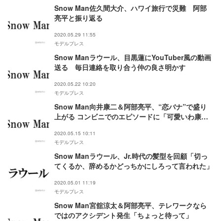
Snow Man佐久間大介、ハワイ旅行で災難 阿部
亮平と振り返る
2020.05.29 11:55
モデルプレス
Snow Manラウール、目黒蓮にYouTuber風の動画
送る 毎日連絡を取り合う仲の良さ明かす
2020.05.22 10:20
モデルプレス
Snow Man向井康二＆阿部亮平、“恋バナ”で盛り
上がる コンビニでのエピソードに「可愛いわ康
二」
2020.05.15 10:11
モデルプレス
Snow Manラウール、Jr.時代の髪型を回顧「切っ
てくるか、辞めるかどっちかにしろって言われた」
2020.05.01 11:19
モデルプレス
Snow Man宮舘涼太＆阿部亮平、テレワークなら
ではのアクシデント発生「ちょっと待って」