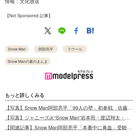
情報：文化放送
【Not Sponsored 記事】
Snow Man
阿部亮平
ラウール
Snow Manの素のまんま
もっと詳しくみる
【写真】Snow Man阿部亮平「99人の壁」初参戦 佐藤二朗驚愕の大躍進
【写真】ジャニーズJr.“Snow Man”岩本照・渡辺翔太・阿部亮平、無人島に持っていくものは？個性爆発の回答
【関連記事】Snow Man阿部亮平「本番中に鼻血」受験時のエピソード語る