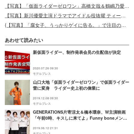
【写真】「仮面ライダーゼロワン」高橋文哉＆鶴嶋乃愛、2ショットランウェイ
【写真】新川優愛主演ドラマでアイドル役抜擢 ティーンから絶大支持の高身長イケメン・内藤秀一郎の素顔に迫る
{【写真】「腐女子、うっかりゲイに告る。」で注目の内藤秀一郎、 難役に本音も「かなりきつかった」
あわせて読みたい
新仮面ライダー、制作発表会見の生配信が決定
2020.07.26 09:30
モデルプレス
山口大地「仮面ライダーゼロワン」で仮面ライダー
雷に変身 ライダー史上初の偉業に
2019.12.08 09:30
モデルプレス
GENERATIONS片寄涼太＆橋本環奈、W主演映画
「午前0時、キスしに来てよ」Funny boneメンバ
ーお披露目
2019.06.12 21:31
モデルプレス