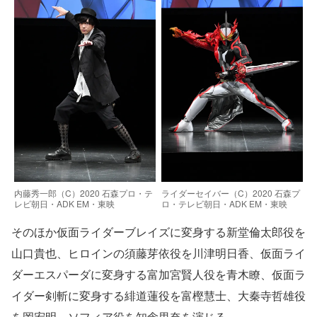
内藤秀一郎（C）2020 石森プロ・テ
ライダーセイバー（C）2020 石森プ
レビ朝日・ADK EM・東映
ロ・テレビ朝日・ADK EM・東映
そのほか仮面ライダーブレイズに変身する新堂倫太郎役を
山口貴也、ヒロインの須藤芽依役を川津明日香、仮面ライ
ダーエスパーダに変身する富加宮賢人役を青木瞭、仮面ラ
イダー剣斬に変身する緋道蓮役を富樫慧士、大秦寺哲雄役
を岡宏明、ソフィア役を知念里奈を演じる。