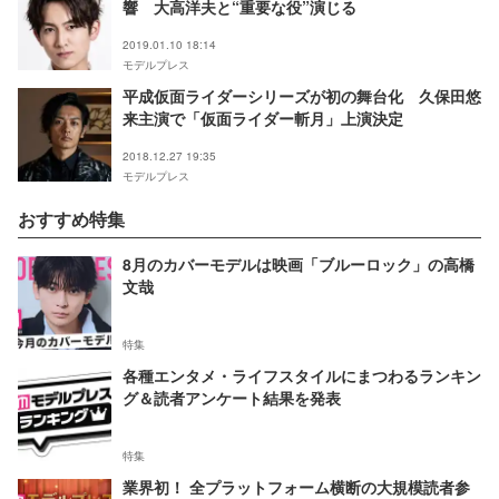
響 大高洋夫と“重要な役”演じる
2019.01.10 18:14
モデルプレス
平成仮面ライダーシリーズが初の舞台化 久保田悠
来主演で「仮面ライダー斬月」上演決定
2018.12.27 19:35
モデルプレス
おすすめ特集
8月のカバーモデルは映画「ブルーロック」の高橋
文哉
特集
各種エンタメ・ライフスタイルにまつわるランキン
グ＆読者アンケート結果を発表
特集
業界初！ 全プラットフォーム横断の大規模読者参