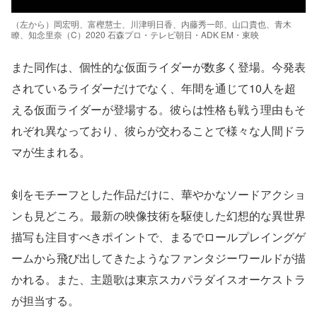
（左から）岡宏明、富樫慧士、川津明日香、内藤秀一郎、山口貴也、青木
瞭、知念里奈（C）2020 石森プロ・テレビ朝日・ADK EM・東映
また同作は、個性的な仮面ライダーが数多く登場。今発表
されているライダーだけでなく、年間を通じて10人を超
える仮面ライダーが登場する。彼らは性格も戦う理由もそ
れぞれ異なっており、彼らが交わることで様々な人間ドラ
マが生まれる。
剣をモチーフとした作品だけに、華やかなソードアクショ
ンも見どころ。最新の映像技術を駆使した幻想的な異世界
描写も注目すべきポイントで、まるでロールプレイングゲ
ームから飛び出してきたようなファンタジーワールドが描
かれる。また、主題歌は東京スカパラダイスオーケストラ
が担当する。