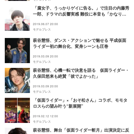
「腐女子、うっかりゲイに告る。」で注目の内藤秀
一郎、ドラマの反響実感 難役に本音も「かなりき
つかった」＜インタビュー＞
2019.06.07 20:00
モデルプレス
萩谷慧悟、ダンス・アクションで魅せる 平成仮面
ライダー初の舞台化、変身シーンも圧巻
2019.03.09 20:00
モデルプレス
萩谷慧悟、心機一転で決意を語る 仮面ライダー・
久保田悠来も絶賛「彼でよかった」
2019.03.09 20:00
モデルプレス
「仮面ライダー」×「おそ松さん」コラボ、モモタ
ロスらの望み叶う“新展開”
2019.02.12 12:00
モデルプレス
萩谷慧悟、舞台「仮面ライダー斬月」出演決定に反