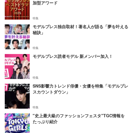
加型アワード
特集
モデルプレス独自取材！著名人が語る「夢を叶える
秘訣」
特集
モデルプレス読者モデル 新メンバー加入！
特集
SNS影響力トレンド俳優・女優を特集「モデルプレ
スカウントダウン」
特集
"史上最大級のファッションフェスタ"TGC情報を
たっぷり紹介