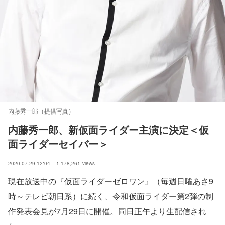
内藤秀一郎（提供写真）
内藤秀一郎、新仮面ライダー主演に決定＜仮
面ライダーセイバー＞
2020.07.29 12:04
1,178,261
views
現在放送中の『仮面ライダーゼロワン』（毎週日曜あさ9
時～テレビ朝日系）に続く、令和仮面ライダー第2弾の制
作発表会見が7月29日に開催。同日正午より生配信され