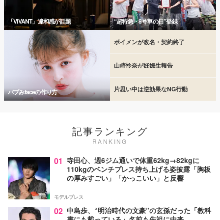
「VIVANT」違和感が話題
“超特急・8号車の日”登録
ボイメンが改名・契約終了
山崎怜奈が妊娠生報告
片思い中は逆効果なNG行動
バブみfaceの作り方
記事ランキング
RANKING
01
寺田心、週6ジム通いで体重62kg→82kgに
110kgのベンチプレス持ち上げる姿披露「胸板
の厚みすごい」「かっこいい」と反響
モデルプレス
02
中島歩、“明治時代の文豪”の玄孫だった「教科
書にも載っている」名前も先祖に由来