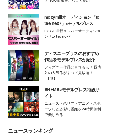
moxymillオーディション「to
the nex7」×モデルプレス
moxymill新メンバーオーディショ
ン「to the nex7」
ディズニープラスのおすすめ
作品をモデルプレスが紹介！
ディズニー作品はもちろん！ 国内
外の人気作がすべて見放題！
【PR】
ABEMA×モデルプレス特設サ
イト
ニュース・恋リア・アニメ・スポ
ーツなど多彩な番組を24時間無料
で楽しめる！
ニュースランキング