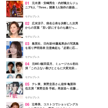
01
元木湧・安嶋秀生・内村颯太らジュ
ニア9人「Three」開幕 3人制作の新曲＆
手描きセットに込めた想い「もっと前に
進んで夢を掴みたい」【ゲネプロレポ】
モデルプレス
02
広末涼子、病名公表を決断した次男
からの言葉「言い訳にするのも嫌だっ
た」「言うべきか迷った」
モデルプレス
03
集英社、日向坂46藤嶌果歩の写真集
を巡り声明発表 注意喚起も「必要に応じ
て法的措置を含む対応を検討」
モデルプレス
04
元ME:I飯田栞月、ミュージカル初出
演「この上ない喜びとともに大変光栄」
4年ぶり上演「ファントム」城田優らキ
ャスト発表
モデルプレス
05
テレ東、東野圭吾さん追悼 亀梨和
也主演「東野圭吾 手紙」再放送へ 佐藤隆
太・本田翼・中村倫也ら出演
モデルプレス
06
辻希美、コストコでショッピングカ