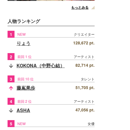
もっとみる
人物ランキング
1
NEW
クリエイター
りょう
128,672 pt.
2
前回 1 位
アーティスト
KOKONA（中野心結）
82,714 pt.
3
前回 10 位
タレント
藤嶌果歩
51,705 pt.
4
前回 2 位
アーティスト
ASHA
47,056 pt.
5
NEW
女優