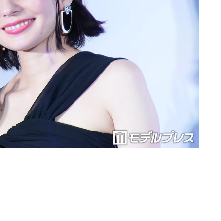
Loaded
:
87.03%