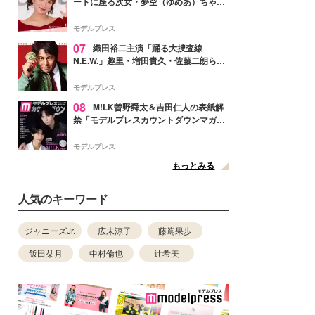
ートに座る次女・夢空（ゆめあ）ちゃん
の姿公開「乗りこなしてる感じが可愛す
ぎ」「成長を感じる」の声
モデルプレス
07
織田裕二主演「踊る大捜査線
N.E.W.」趣里・増田貴久・佐藤二朗ら新
メンバー紹介映像解禁 各キャラクター象
徴する“謎のキーワード”も
モデルプレス
08
M!LK曽野舜太＆吉田仁人の表紙解
禁「モデルプレスカウントダウンマガジ
ン」巻頭に登場
モデルプレス
もっとみる
人気のキーワード
ジャニーズJr.
広末涼子
藤嶌果歩
飯田栞月
中村倫也
辻希美