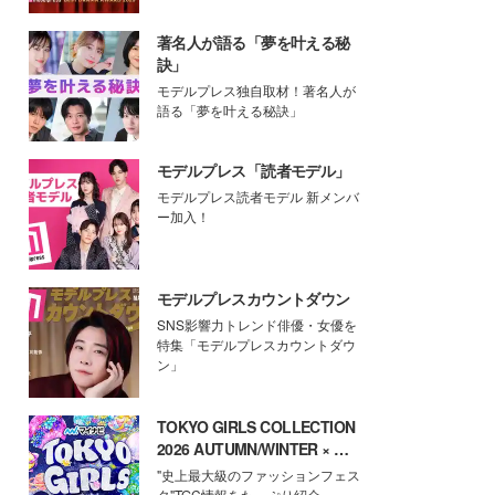
著名人が語る「夢を叶える秘
訣」
モデルプレス独自取材！著名人が
語る「夢を叶える秘訣」
モデルプレス「読者モデル」
モデルプレス読者モデル 新メンバ
ー加入！
モデルプレスカウントダウン
SNS影響力トレンド俳優・女優を
特集「モデルプレスカウントダウ
ン」
TOKYO GIRLS COLLECTION
2026 AUTUMN/WINTER × モ
デルプレス
"史上最大級のファッションフェス
タ"TGC情報をたっぷり紹介