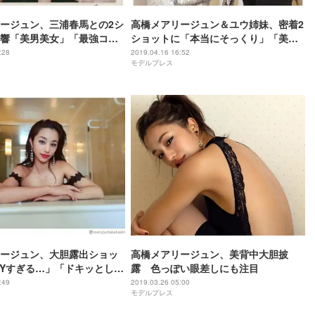
ージュン、三浦春馬との2シ
高橋メアリージュン＆ユウ姉妹、密着2
響「美男美女」「最強コン
ショットに「本当にそっくり」「美人
姉妹」と反響
:28
2019.04.16 16:52
モデルプレス
ージュン、大胆露出ショッ
高橋メアリージュン、美背中大胆披
XYすぎる…」「ドキッとし
露 色っぽい眼差しにも注目
:49
2019.03.26 05:00
モデルプレス