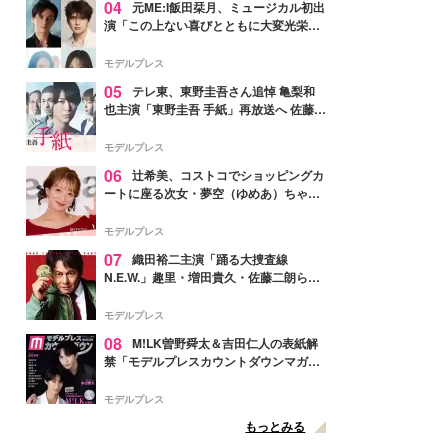
04
元ME:I飯田栞月、ミュージカル初出
演「この上ない喜びとともに大変光栄」
4年ぶり上演「ファントム」城田優らキ
ャスト発表
モデルプレス
05
テレ東、東野圭吾さん追悼 亀梨和
也主演「東野圭吾 手紙」再放送へ 佐藤隆
太・本田翼・中村倫也ら出演
モデルプレス
06
辻希美、コストコでショッピングカ
ートに座る次女・夢空（ゆめあ）ちゃん
の姿公開「乗りこなしてる感じが可愛す
ぎ」「成長を感じる」の声
モデルプレス
07
織田裕二主演「踊る大捜査線
N.E.W.」趣里・増田貴久・佐藤二朗ら新
メンバー紹介映像解禁 各キャラクター象
徴する“謎のキーワード”も
モデルプレス
08
M!LK曽野舜太＆吉田仁人の表紙解
禁「モデルプレスカウントダウンマガジ
ン」巻頭に登場
モデルプレス
もっとみる