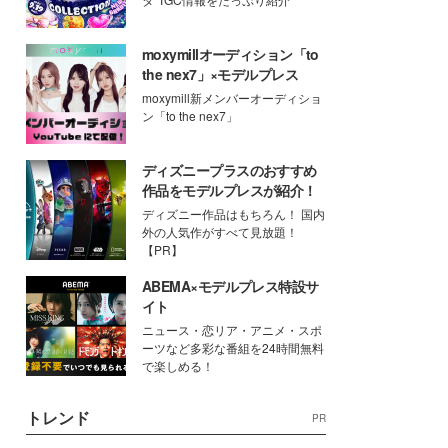
moxymillオーディション「to
the nex7」×モデルプレス
moxymill新メンバーオーディショ
ン「to the nex7」
ディズニープラスのおすすめ
作品をモデルプレスが紹介！
ディズニー作品はもちろん！ 国内
外の人気作がすべて見放題！
【PR】
ABEMA×モデルプレス特設サ
イト
ニュース・恋リア・アニメ・スポ
ーツなど多彩な番組を24時間無料
で楽しめる！
トレンド
PR