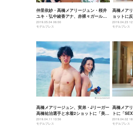
仲里依紗・高橋メアリージュン・桜井
高橋メアリ
ユキ・弘中綾香アナ、赤裸々ガールズ
ョットに反
トークで盛り上がる＜東京独身男子＞
ビ」の声
2019.05.04 06:00
2019.04.23 12
モデルプレス
モデルプレス
高橋メアリージュン、実弟・Jリーガー
高橋メアリ
高橋祐治選手と水着2ショットに「美男
トに「SE
美女」「素敵な姉弟」の声
た」の声
2019.04.11 13:56
2019.04.02 18
モデルプレス
モデルプレス