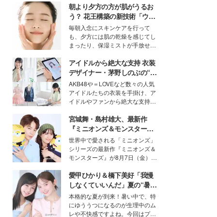
朝より夕方の方が肌がうるお
う？ 花王構築の新技術「ウォ
ーターキャプチャリングスキ
毎朝入念にスキンケアを行って
ン（捕水肌）」がスキンケア
も、夕方には肌の乾燥を感じてし
の常識を変える予感
まったり、保湿ミストが手放せな
いという読者も多いのでは？そん
アイドルから絶大な支持 衣装
な美容の常識を大きく変える可能
性を秘めた、革新的な「Water
デザイナー・茅野しのぶの“可
Capturing Skin（ウォーターキャ
愛い”を作る美学＜「シチズン
AKB48や＝LOVEなど数々の人気
プチャリングスキン：捕水肌）」
クロスシー」インタビュー＞
アイドルたちの衣装を手掛け、ア
技術を、花王が構築した。
イドルやファンから絶大な支持を
得る、株式会社オサレカンパニー
宮城舞・島村雄大、最新作
取締役兼クリエイティブディレク
ター・茅野しのぶ。一人ひとりの
『ミニオンズ＆モンスター
個性に寄り添い、魅力を引き出す
ズ』の魅力熱弁 ハチャメチャ
世界中で愛される「ミニオンズ」
衣装作りは、多くの女性たちに勇
だけじゃない“友情と絆”に感
シリーズの最新作『ミニオンズ＆
気と自信を与え続けている。
動
モンスターズ』が8月7日（金）に
公開。モデルプレスでは、“大のミ
愛甲ひかり＆橋下美好「我慢
ニオン好き”という共通点を持つモ
デルの宮城舞と島村雄大の特別対
しなくていいんだ」夏の“暑さ
談をお届け！それぞれの視点か
対策”の新しい選択肢とは？
本格的な夏が到来！暑い中で、特
ら、今作ならではの魅力や予想外
にゆううつになるのが生理中のム
の感動をもたらす奥深いストーリ
レや不快感ですよね。今回はプラ