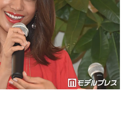
Loaded
:
90.51%