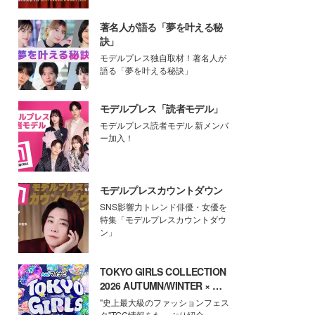
著名人が語る「夢を叶える秘
訣」
モデルプレス独自取材！著名人が
語る「夢を叶える秘訣」
モデルプレス「読者モデル」
モデルプレス読者モデル 新メンバ
ー加入！
モデルプレスカウントダウン
SNS影響力トレンド俳優・女優を
特集「モデルプレスカウントダウ
ン」
TOKYO GIRLS COLLECTION
2026 AUTUMN/WINTER × モ
デルプレス
"史上最大級のファッションフェス
タ"TGC情報をたっぷり紹介