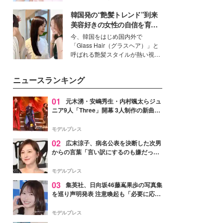
ーについて熱く語り合ってもらっ
イベートでも仲良しで旅行好きな
た。
韓国発の“艶髪トレンド”到来
モデル・愛甲ひかりさんと橋下美
好さんを迎えて本音で女子会トー
美容好きの女性の自信を育む
ク。猛暑のお出かけを快適に過ご
「ヘアケア事情」って？
今、韓国をはじめ国内外で
すヒントや、2人が感動した夏の
「Glass Hair（グラスヘア）」と
生理の新常識にも迫りました。
呼ばれる艶髪スタイルが熱い視線
を集めています。メイクやファッ
ションの完成度を高めるベースと
ニュースランキング
して、“髪そのものの美しさ”に改
めて注目する人が増えている様
子。今回は、そんな憧れの艶やか
01
元木湧・安嶋秀生・内村颯太らジュ
な髪を日常で叶える、美容好きの
ニア9人「Three」開幕 3人制作の新曲＆
女性たちのヘアケア事情を紹介し
手描きセットに込めた想い「もっと前に
ます。
進んで夢を掴みたい」【ゲネプロレポ】
モデルプレス
02
広末涼子、病名公表を決断した次男
からの言葉「言い訳にするのも嫌だっ
た」「言うべきか迷った」
モデルプレス
03
集英社、日向坂46藤嶌果歩の写真集
を巡り声明発表 注意喚起も「必要に応じ
て法的措置を含む対応を検討」
モデルプレス