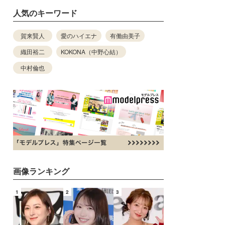
人気のキーワード
賀来賢人
愛のハイエナ
有働由美子
織田裕二
KOKONA（中野心結）
中村倫也
画像ランキング
1
2
3