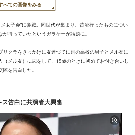
すべての画像をみる
美タメ女子会”に参戦。同世代が集まり、昔流行ったものについ
なが持っていたというガラケーが話題に。
プリクラをきっかけに友達づてに別の高校の男子とメル友に
人（メル友）に恋をして、15歳のときに初めてお付き合いし
交際を告白した。
キス告白に共演者大興奮