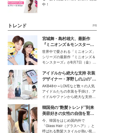
中！
トレンド
PR
宮城舞・島村雄大、最新作
『ミニオンズ＆モンスター
ズ』の魅力熱弁 ハチャメチャ
世界中で愛される「ミニオンズ」
だけじゃない“友情と絆”に感
シリーズの最新作『ミニオンズ＆
動
モンスターズ』が8月7日（金）に
公開。モデルプレスでは、“大のミ
アイドルから絶大な支持 衣装
ニオン好き”という共通点を持つモ
デルの宮城舞と島村雄大の特別対
デザイナー・茅野しのぶの“可
談をお届け！それぞれの視点か
愛い”を作る美学＜「シチズン
AKB48や＝LOVEなど数々の人気
ら、今作ならではの魅力や予想外
クロスシー」インタビュー＞
アイドルたちの衣装を手掛け、ア
の感動をもたらす奥深いストーリ
イドルやファンから絶大な支持を
ーについて熱く語り合ってもらっ
得る、株式会社オサレカンパニー
た。
韓国発の“艶髪トレンド”到来
取締役兼クリエイティブディレク
ター・茅野しのぶ。一人ひとりの
美容好きの女性の自信を育む
個性に寄り添い、魅力を引き出す
「ヘアケア事情」って？
今、韓国をはじめ国内外で
衣装作りは、多くの女性たちに勇
「Glass Hair（グラスヘア）」と
気と自信を与え続けている。
呼ばれる艶髪スタイルが熱い視線