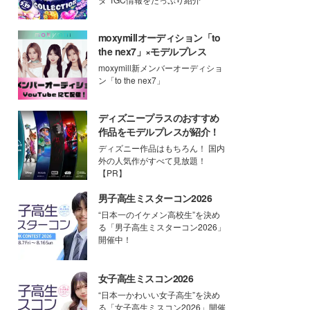
moxymillオーディション「to
the nex7」×モデルプレス
moxymill新メンバーオーディショ
ン「to the nex7」
ディズニープラスのおすすめ
作品をモデルプレスが紹介！
ディズニー作品はもちろん！ 国内
外の人気作がすべて見放題！
【PR】
男子高生ミスターコン2026
“日本一のイケメン高校生”を決め
る「男子高生ミスターコン2026」
開催中！
女子高生ミスコン2026
“日本一かわいい女子高生”を決め
る「女子高生ミスコン2026」開催