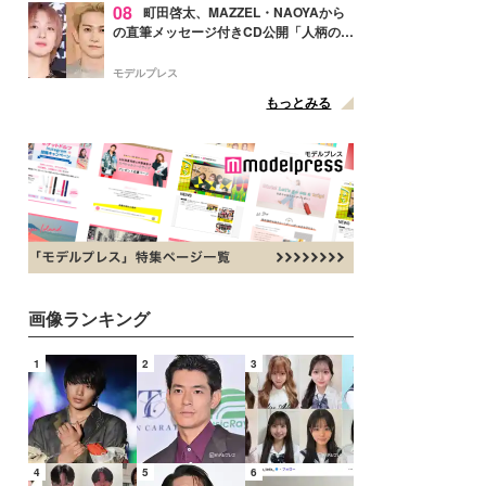
08
町田啓太、MAZZEL・NAOYAから
の直筆メッセージ付きCD公開「人柄の良
さがにじみ出てる」の声
モデルプレス
もっとみる
画像ランキング
1
2
3
4
5
6