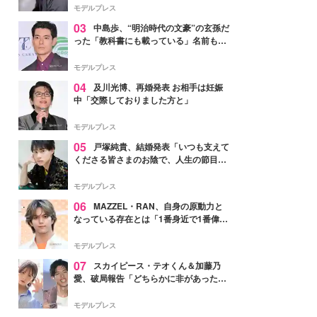
モデルプレス
03
中島歩、“明治時代の文豪”の玄孫だ
った「教科書にも載っている」名前も先
祖に由来
モデルプレス
04
及川光博、再婚発表 お相手は妊娠
中「交際しておりました方と」
モデルプレス
05
戸塚純貴、結婚発表「いつも支えて
くださる皆さまのお陰で、人生の節目を
迎えられること、心より感謝しておりま
す」【全文】
モデルプレス
06
MAZZEL・RAN、自身の原動力と
なっている存在とは「1番身近で1番偉大
な存在」
モデルプレス
07
スカイピース・テオくん＆加藤乃
愛、破局報告「どちらかに非があったわ
けではなく」2023年2月に交際発表
モデルプレス