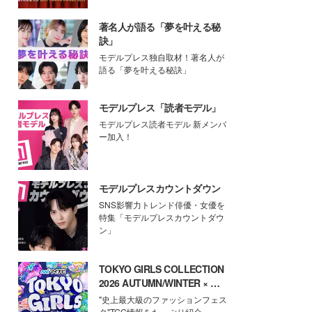
著名人が語る「夢を叶える秘
訣」
モデルプレス独自取材！著名人が
語る「夢を叶える秘訣」
モデルプレス「読者モデル」
モデルプレス読者モデル 新メンバ
ー加入！
モデルプレスカウントダウン
SNS影響力トレンド俳優・女優を
特集「モデルプレスカウントダウ
ン」
TOKYO GIRLS COLLECTION
2026 AUTUMN/WINTER × モ
デルプレス
"史上最大級のファッションフェス
タ"TGC情報をたっぷり紹介