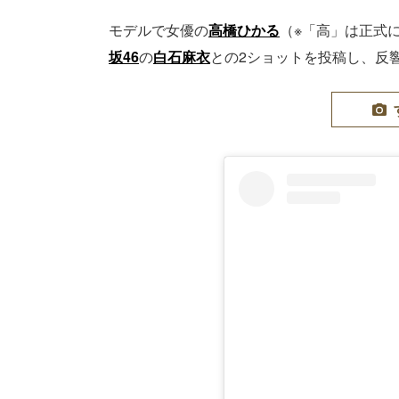
モデルで女優の
高橋ひかる
（※「高」は正式に
坂46
の
白石麻衣
との2ショットを投稿し、反