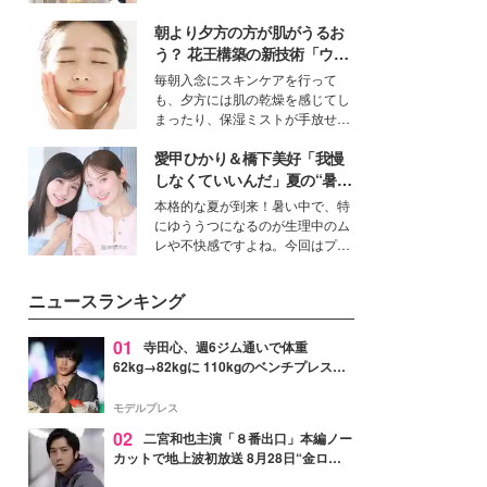
を集めています。メイクやファッ
朝より夕方の方が肌がうるお
ションの完成度を高めるベースと
して、“髪そのものの美しさ”に改
う？ 花王構築の新技術「ウォ
めて注目する人が増えている様
ーターキャプチャリングスキ
毎朝入念にスキンケアを行って
子。今回は、そんな憧れの艶やか
ン（捕水肌）」がスキンケア
も、夕方には肌の乾燥を感じてし
な髪を日常で叶える、美容好きの
の常識を変える予感
まったり、保湿ミストが手放せな
女性たちのヘアケア事情を紹介し
いという読者も多いのでは？そん
ます。
愛甲ひかり＆橋下美好「我慢
な美容の常識を大きく変える可能
性を秘めた、革新的な「Water
しなくていいんだ」夏の“暑さ
Capturing Skin（ウォーターキャ
対策”の新しい選択肢とは？
本格的な夏が到来！暑い中で、特
プチャリングスキン：捕水肌）」
にゆううつになるのが生理中のム
技術を、花王が構築した。
レや不快感ですよね。今回はプラ
イベートでも仲良しで旅行好きな
モデル・愛甲ひかりさんと橋下美
ニュースランキング
好さんを迎えて本音で女子会トー
ク。猛暑のお出かけを快適に過ご
すヒントや、2人が感動した夏の
01
寺田心、週6ジム通いで体重
生理の新常識にも迫りました。
62kg→82kgに 110kgのベンチプレス持
ち上げる姿披露「胸板の厚みすごい」
「かっこいい」と反響
モデルプレス
02
二宮和也主演「８番出口」本編ノー
カットで地上波初放送 8月28日“金ロ
ー”枠