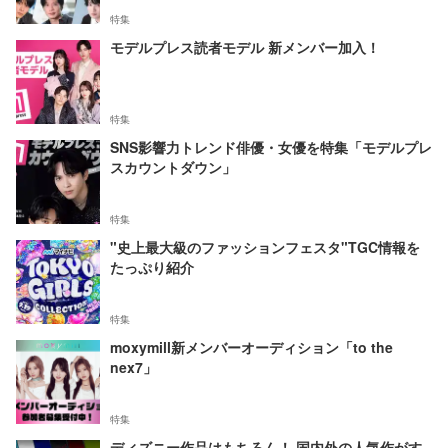
特集
モデルプレス読者モデル 新メンバー加入！
特集
SNS影響力トレンド俳優・女優を特集「モデルプレ
スカウントダウン」
特集
"史上最大級のファッションフェスタ"TGC情報を
たっぷり紹介
特集
moxymill新メンバーオーディション「to the
nex7」
特集
ディズニー作品はもちろん！ 国内外の人気作がす