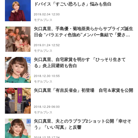
ドバイス「すごい恐ろしさ」悩みも告白
2019.02.04 12:00
モデルプレス
矢口真里、手島優・菊地亜美らからサプライズ誕生
日会 “バラエティ色強め”メンバー集結で「愛され
てる」「素敵な仲間」の声
2019.01.24 12:52
モデルプレス
矢口真里、自宅家賃を明かす 「ひっそり生きて
る」炎上回避術も告白
2018.12.30 10:55
モデルプレス
矢口真里「有吉反省会」初登場 自宅＆家賃を公開
2018.12.29 06:00
モデルプレス
矢口真里、夫とのラブラブ2ショット公開「幸せそ
う」「いい写真」と反響
2018.12.25 17:24