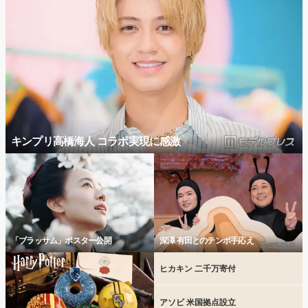
キンプリ高橋海人 コラボ実現に感激
「ブラッサム」ポスター公開
深澤 有田とのテンポ手応え
ヒカキン 二千万寄付
アソビ 米国拠点設立