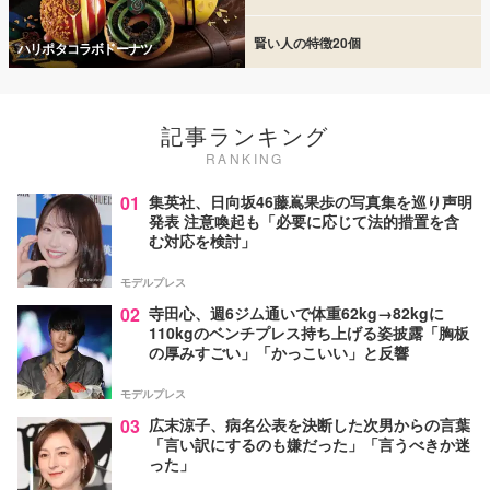
賢い人の特徴20個
ハリポタコラボドーナツ
記事ランキング
RANKING
01
集英社、日向坂46藤嶌果歩の写真集を巡り声明
発表 注意喚起も「必要に応じて法的措置を含
む対応を検討」
モデルプレス
02
寺田心、週6ジム通いで体重62kg→82kgに
110kgのベンチプレス持ち上げる姿披露「胸板
の厚みすごい」「かっこいい」と反響
モデルプレス
03
広末涼子、病名公表を決断した次男からの言葉
「言い訳にするのも嫌だった」「言うべきか迷
った」