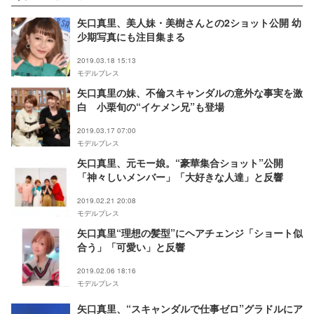
矢口真里、美人妹・美樹さんとの2ショット公開 幼
少期写真にも注目集まる
2019.03.18 15:13
モデルプレス
矢口真里の妹、不倫スキャンダルの意外な事実を激
白 小栗旬の“イケメン兄”も登場
2019.03.17 07:00
モデルプレス
矢口真里、元モー娘。“豪華集合ショット”公開
「神々しいメンバー」「大好きな人達」と反響
2019.02.21 20:08
モデルプレス
矢口真里“理想の髪型”にヘアチェンジ「ショート似
合う」「可愛い」と反響
2019.02.06 18:16
モデルプレス
矢口真里、“スキャンダルで仕事ゼロ”グラドルにア