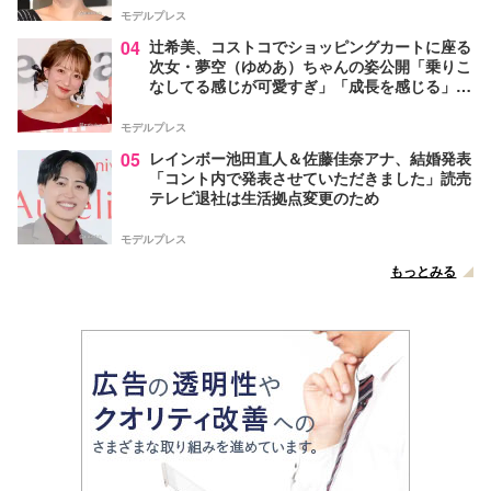
モデルプレス
04
辻希美、コストコでショッピングカートに座る
次女・夢空（ゆめあ）ちゃんの姿公開「乗りこ
なしてる感じが可愛すぎ」「成長を感じる」の
声
モデルプレス
05
レインボー池田直人＆佐藤佳奈アナ、結婚発表
「コント内で発表させていただきました」読売
テレビ退社は生活拠点変更のため
モデルプレス
もっとみる