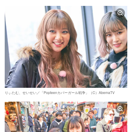
りぃたむ、せいせい／「Popteenカバーガール戦争」（C）AbemaTV