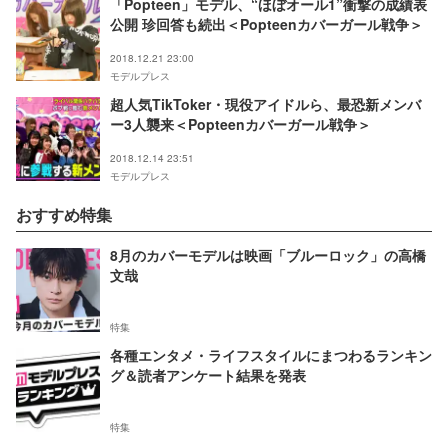
「Popteen」モデル、“ほぼオール1”衝撃の成績表
公開 珍回答も続出＜Popteenカバーガール戦争＞
2018.12.21 23:00
モデルプレス
超人気TikToker・現役アイドルら、最恐新メンバ
ー3人襲来＜Popteenカバーガール戦争＞
2018.12.14 23:51
モデルプレス
おすすめ特集
8月のカバーモデルは映画「ブルーロック」の高橋
文哉
特集
各種エンタメ・ライフスタイルにまつわるランキン
グ＆読者アンケート結果を発表
特集