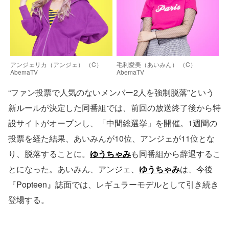
アンジェリカ（アンジェ） （C）
毛利愛美（あいみん） （C）
AbemaTV
AbemaTV
“ファン投票で人気のないメンバー2人を強制脱落”という
新ルールが決定した同番組では、前回の放送終了後から特
設サイトがオープンし、「中間総選挙」を開催。1週間の
投票を経た結果、あいみんが10位、アンジェが11位とな
り、脱落することに。
ゆうちゃみ
も同番組から辞退するこ
とになった。あいみん、アンジェ、
ゆうちゃみ
は、今後
『Popteen』誌面では、レギュラーモデルとして引き続き
登場する。