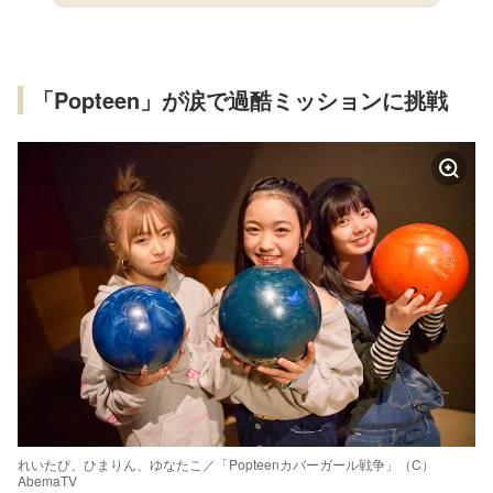
「Popteen」が涙で過酷ミッションに挑戦
れいたぴ、ひまりん、ゆなたこ／「Popteenカバーガール戦争」（C）
AbemaTV