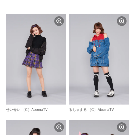
せいせい （C）AbemaTV
るちゃまる （C）AbemaTV