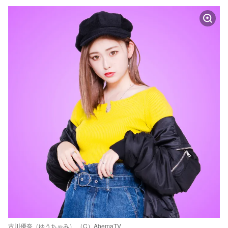
古川優奈（ゆうちゃみ） （C）AbemaTV