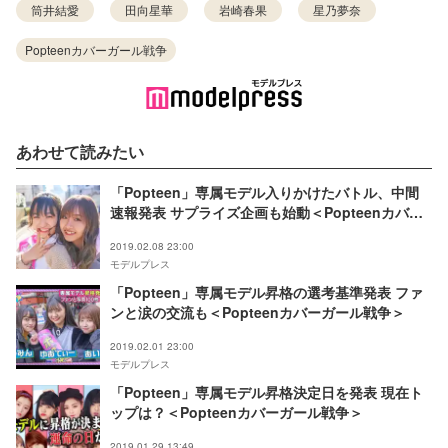
筒井結愛
田向星華
岩崎春果
星乃夢奈
Popteenカバーガール戦争
あわせて読みたい
「Popteen」専属モデル入りかけたバトル、中間
速報発表 サプライズ企画も始動＜Popteenカバー
ガール戦争＞
2019.02.08 23:00
モデルプレス
「Popteen」専属モデル昇格の選考基準発表 ファ
ンと涙の交流も＜Popteenカバーガール戦争＞
2019.02.01 23:00
モデルプレス
「Popteen」専属モデル昇格決定日を発表 現在ト
ップは？＜Popteenカバーガール戦争＞
2019.01.29 13:49