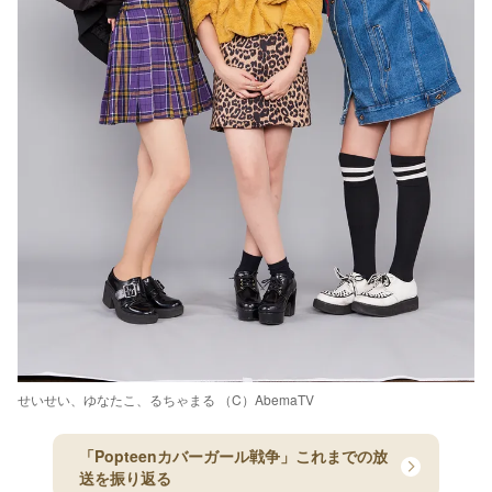
せいせい、ゆなたこ、るちゃまる （C）AbemaTV
「Popteenカバーガール戦争」これまでの放
送を振り返る