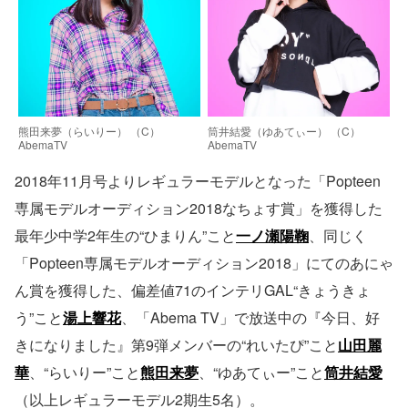
熊田来夢（らいりー） （C）
筒井結愛（ゆあてぃー） （C）
AbemaTV
AbemaTV
2018年11月号よりレギュラーモデルとなった「Popteen
専属モデルオーディション2018なちょす賞」を獲得した
最年少中学2年生の“ひまりん”こと
一ノ瀬陽鞠
、同じく
「Popteen専属モデルオーディション2018」にてのあにゃ
ん賞を獲得した、偏差値71のインテリGAL“きょうきょ
う”こと
湯上響花
、「Abema TV」で放送中の『今日、好
きになりました』第9弾メンバーの“れいたぴ”こと
山田麗
華
、“らいりー”こと
熊田来夢
、“ゆあてぃー”こと
筒井結愛
（以上レギュラーモデル2期生5名）。