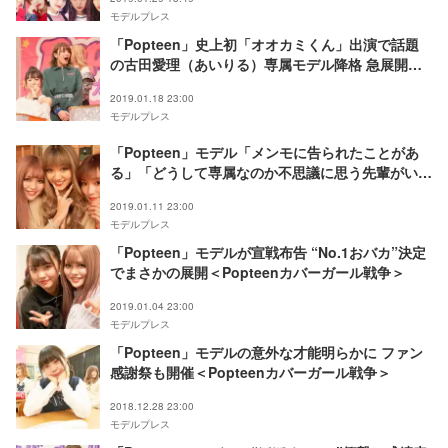
モデルプレス
「Popteen」史上初「オオカミくん」出演で話題
の古田愛理（あいりる）専属モデル降格 急展開の
理由は？＜Popteenカバーガール戦争＞
2019.01.18 23:00
モデルプレス
「Popteen」モデル「メンモに告られたことがあ
る」「どうして専属なのか不思議に思う先輩がい
る」…本音丸裸ぶっちゃけ質問で驚きの回答＜
2019.01.11 23:00
Popteenカバーガール戦争＞
モデルプレス
「Popteen」モデルが宣戦布告 “No.1おバカ”決定
でまさかの展開＜Popteenカバーガール戦争＞
2019.01.04 23:00
モデルプレス
「Popteen」モデルの意外な才能明らかに ファン
感謝祭も開催＜Popteenカバーガール戦争＞
2018.12.28 23:00
モデルプレス