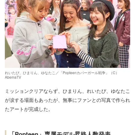
れいたぴ、ひまりん、ゆなたこ／「Popteenカバーガール戦争」（C）
AbemaTV
ミッションクリアならず、ひまりん、れいたぴ、ゆなたこ
が涙する場面もあったが、無事にファンとの写真で作られ
たアートが完成した。
「Popteen」専属モデル昇格人数発表