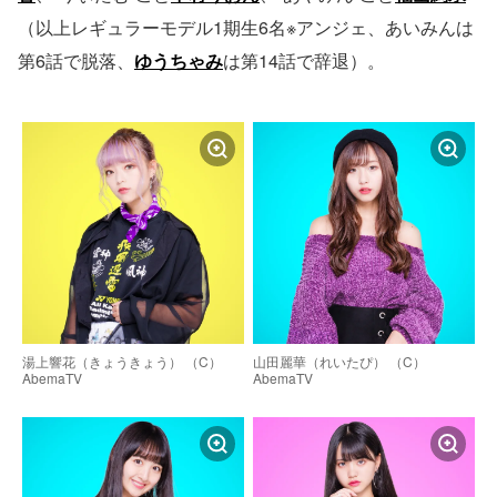
（以上レギュラーモデル1期生6名※アンジェ、あいみんは
第6話で脱落、
ゆうちゃみ
は第14話で辞退）。
湯上響花（きょうきょう） （C）
山田麗華（れいたぴ） （C）
AbemaTV
AbemaTV