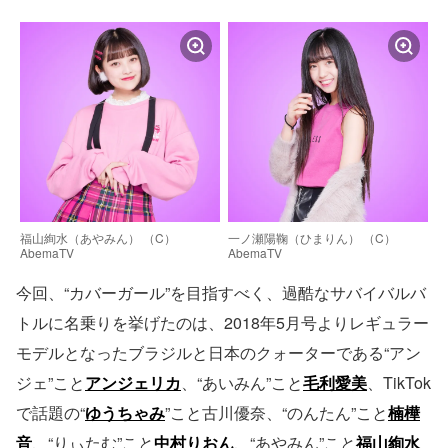
福山絢水（あやみん） （C）
一ノ瀬陽鞠（ひまりん） （C）
AbemaTV
AbemaTV
今回、“カバーガール”を目指すべく、過酷なサバイバルバ
トルに名乗りを挙げたのは、2018年5月号よりレギュラー
モデルとなったブラジルと日本のクォーターである“アン
ジェ”こと
アンジェリカ
、“あいみん”こと
毛利愛美
、TikTok
で話題の“
ゆうちゃみ
”こと古川優奈、“のんたん”こと
楠樺
音
、“りぃたむ”こと
中村りおん
、“あやみん”こと
福山絢水