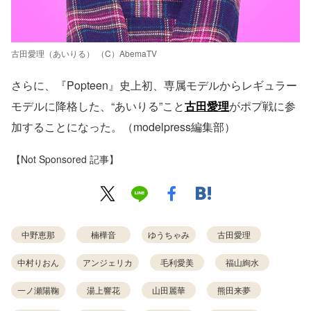
古田愛理（あいりる） （C）AbemaTV
さらに、『Popteen』史上初、専属モデルからレギュラー
モデルに降格した、“あいりる”こと
古田愛理
がポプ戦に参
加することになった。（modelpress編集部）
【Not Sponsored 記事】
中野恵那
楠樺音
ゆうちゃみ
古田愛理
中村りおん
アンジェリカ
毛利愛美
福山絢水
一ノ瀬陽鞠
湯上響花
山田麗華
熊田来夢