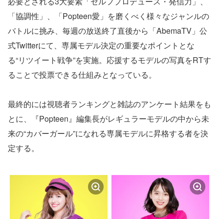
必要とされる3大要素「セルフプロデュース・発信力」、
「協調性」、「Popteen愛」を磨くべく様々なジャンルの
バトルに挑み、毎週の放送終了直後から「AbemaTV」公
式Twitterにて、専属モデル決定の重要なポイントとな
る“リツイート戦争”を実施。応援するモデルの写真をRTす
ることで投票できる仕組みとなっている。
最終的には視聴者ランキングと雑誌のアンケート結果をも
とに、『Popteen』編集長がレギュラーモデルの中から未
来の“カバーガール”になれる専属モデルに昇格する者を決
定する。