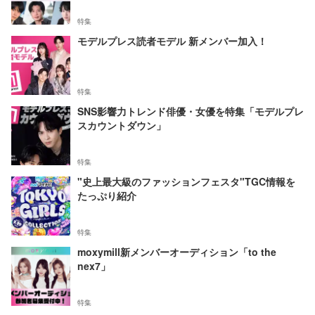
特集
モデルプレス読者モデル 新メンバー加入！
特集
SNS影響力トレンド俳優・女優を特集「モデルプレ
スカウントダウン」
特集
"史上最大級のファッションフェスタ"TGC情報を
たっぷり紹介
特集
moxymill新メンバーオーディション「to the
nex7」
特集