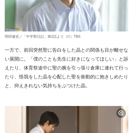
岡田健史／「中学聖日記」第2話より（C）TBS
一方で、前回突然聖に告白をした晶との関係も目が離せな
い展開に。「僕のことも先生に好きになってほしい」と訴
えたり、体育祭途中に聖の腕を引っ張り倉庫に連れて行っ
たり、怪我をした晶を心配した聖を衝動的に抱きしめたり
と、抑えきれない気持ちをぶつけた晶。