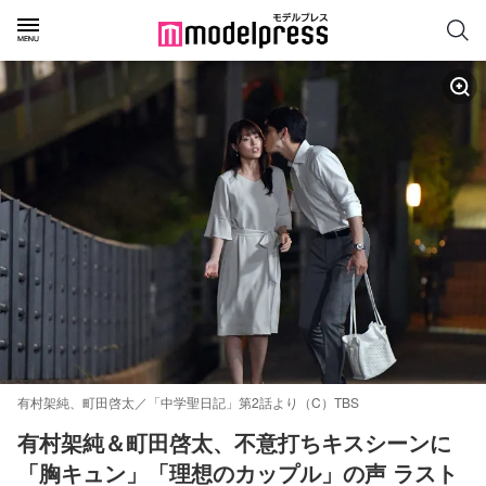
有村架純、町田啓太／「中学聖日記」第2話より（C）TBS
有村架純＆町田啓太、不意打ちキスシーンに
「胸キュン」「理想のカップル」の声 ラスト