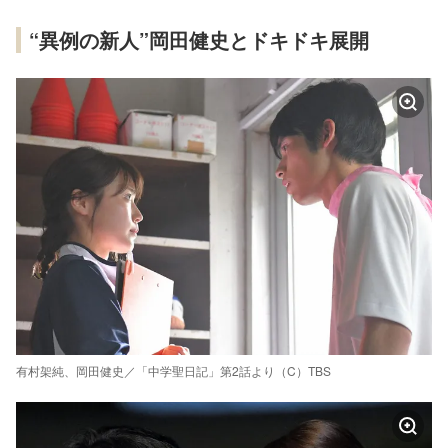
“異例の新人”岡田健史とドキドキ展開
有村架純、岡田健史／「中学聖日記」第2話より（C）TBS