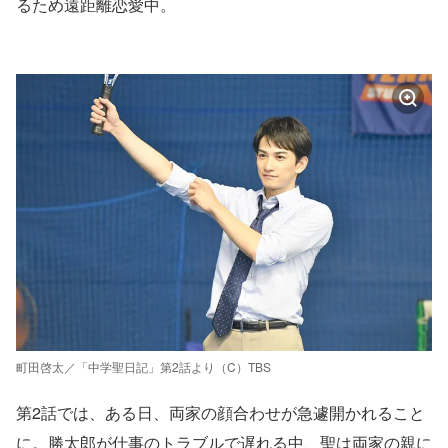
るため遠距離恋愛中。
町田啓太／「中学聖日記」第2話より（C）TBS
第2話では、ある日、両家の顔合わせが急遽開かれること
に。勝太郎が仕事のトラブルで遅れる中、聖は両家の親に