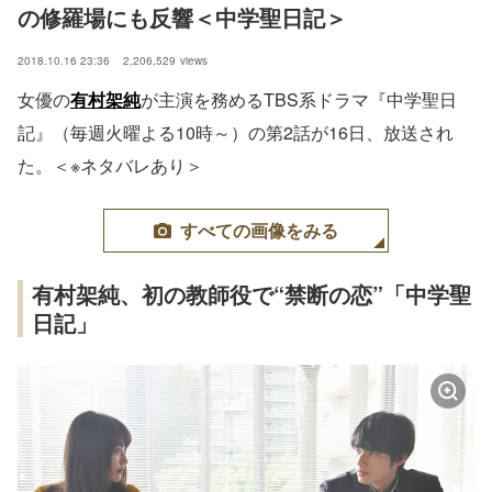
の修羅場にも反響＜中学聖日記＞
2018.10.16 23:36
2,206,529
views
女優の
有村架純
が主演を務めるTBS系ドラマ『中学聖日
記』（毎週火曜よる10時～）の第2話が16日、放送され
た。＜※ネタバレあり＞
すべての画像をみる
有村架純、初の教師役で“禁断の恋”「中学聖
日記」