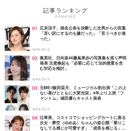
記事ランキング
RANKING
01
広末涼子、病名公表を決断した次男からの言葉
「言い訳にするのも嫌だった」「言うべきか迷
った」
モデルプレス
02
集英社、日向坂46藤嶌果歩の写真集を巡り声明
発表 注意喚起も「必要に応じて法的措置を含
む対応を検討」
モデルプレス
03
元ME:I飯田栞月、ミュージカル初出演「この上
ない喜びとともに大変光栄」4年ぶり上演「フ
ァントム」城田優らキャスト発表
モデルプレス
04
辻希美、コストコでショッピングカートに座る
次女・夢空（ゆめあ）ちゃんの姿公開「乗りこ
なしてる感じが可愛すぎ」「成長を感じる」の