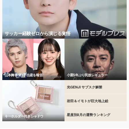
サッカー経験ゼロから演じる覚悟
山本舞香 第1子出産を報告
小栗5年ぶり民放レギュラー
光GENJI サブスク解禁
岩田＆イモトが巨大地上絵
星座別8月の運勢ランキング
キーホルダー付きシャドウ