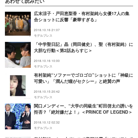
あわせて読みたい
広末涼子・戸田恵梨香・有村架純ら女優17人の集
合ショットに反響「豪華すぎる」
2018.10.16 21:07
モデルプレス
「中学聖日記」晶（岡田健史）、聖（有村架純）に
大胆な行動＜第2話あらすじ＞
2018.10.16 10:00
モデルプレス
有村架純“ソファーでゴロゴロ”ショットに「神級に
可愛い」「潤んだ瞳がセクシー」と絶賛の声
2018.10.15 20:42
モデルプレス
関口メンディー、“大学の同級生”町田啓太の誘いを
拒否？「絶対嫌だよ！」＜PRINCE OF LEGEND＞
2018.10.12 02:32
モデルプレス