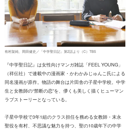
有村架純、岡田健史／「中学聖日記」第2話より（C）TBS
『中学聖日記』は女性向けマンガ雑誌「FEEL YOUNG」
（祥伝社）で連載中の漫画家・かわかみじゅんこ氏による
同名漫画が原作。物語の舞台は片田舎の子星中学校。中学
生と女教師の“禁断の恋”を、儚くも美しく描くヒューマン
ラブストーリーとなっている。
子星中学校で3年1組のクラス担任を務める女教師・末永
聖役を有村、不思議な魅力を持つ、聖の10歳年下の中学