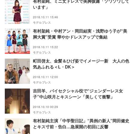
有村架純、ミニ丈ドレスで美脚披露「ソワソワして
います」
2018.10.11 15:46
モデルプレス
有村架純・中村アン・岡田結実・浅野ゆう子が“美
脚大賞”受賞 華やかドレスアップで集結
2018.10.11 15:22
モデルプレス
町田啓太、金髪＆ひげ姿でイメージ一新 大人の色
気あふれる＜L・DK＞
2018.10.11 12:00
モデルプレス
吉田羊、バイセクシャル役で“ジェンダーレス女
子”中山咲月とキスシーン「美しくて衝撃」
2018.10.10 00:29
モデルプレス
有村架純主演「中学聖日記」“異例の新人”岡田健史
とキス寸前・告白…急展開の初回に反響