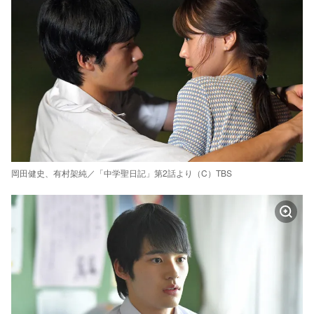
岡田健史、有村架純／「中学聖日記」第2話より（C）TBS