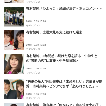
モデルプレス
有村架純「ひよっこ」続編が決定＜本人コメント＞
2018.10.09 15:28
モデルプレス
有村架純、土屋太鳳を支え続けた過去
2018.10.08 10:32
モデルプレス
有村架純、3年間想い続けた恋を語る 中学生と
の“禁断の恋”に葛藤＜中学聖日記＞
2018.10.06 14:00
モデルプレス
“異例の新人”岡田健史は「末恐ろしい」共演者が絶
賛 有村架純へビンタできず「怒られました」＜中
学聖日記＞
2018.10.06 13:38
モデルプレス
有村架純、幼少期は「頭からよく血を流す女の子」