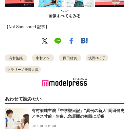
画像すべてをみる
【Not Sponsored 記事】
有村架純
中村アン
岡田結実
浅野ゆう子
クラリーノ美脚大賞
あわせて読みたい
有村架純主演「中学聖日記」“異例の新人”岡田健史
とキス寸前・告白…急展開の初回に反響
2018.10.09 23:50