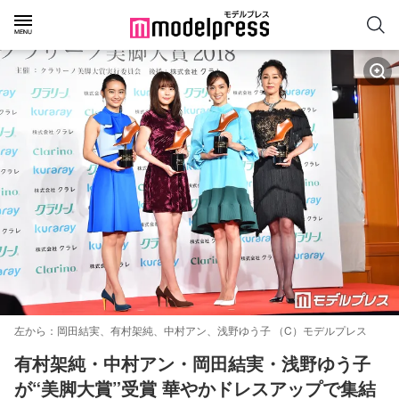
左から：岡田結実、有村架純、中村アン、浅野ゆう子 （C）モデルプレス
有村架純・中村アン・岡田結実・浅野ゆう子
が“美脚大賞”受賞 華やかドレスアップで集結