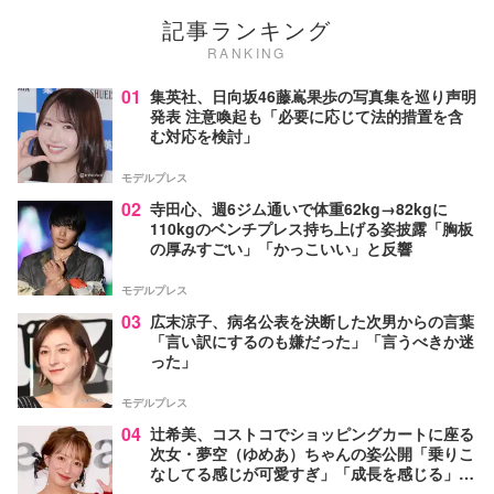
記事ランキング
RANKING
01
集英社、日向坂46藤嶌果歩の写真集を巡り声明
発表 注意喚起も「必要に応じて法的措置を含
む対応を検討」
モデルプレス
02
寺田心、週6ジム通いで体重62kg→82kgに
110kgのベンチプレス持ち上げる姿披露「胸板
の厚みすごい」「かっこいい」と反響
モデルプレス
03
広末涼子、病名公表を決断した次男からの言葉
「言い訳にするのも嫌だった」「言うべきか迷
った」
モデルプレス
04
辻希美、コストコでショッピングカートに座る
次女・夢空（ゆめあ）ちゃんの姿公開「乗りこ
なしてる感じが可愛すぎ」「成長を感じる」の
声