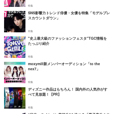
特集
SNS影響力トレンド俳優・女優を特集「モデルプレ
スカウントダウン」
特集
"史上最大級のファッションフェスタ"TGC情報を
たっぷり紹介
特集
moxymill新メンバーオーディション「to the
nex7」
特集
ディズニー作品はもちろん！ 国内外の人気作がす
べて見放題！【PR】
特集