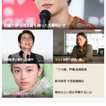
佐藤大樹 台湾土産を贈った先輩明かす
再婚発表 お相手は妊娠中
ラスト30秒で状況一変
「ウマ娘」声優 結婚発表
鈴木砂羽 子宮筋腫摘出
都合のよい恋を卒業するには
朝活コスメ＆インナーケア