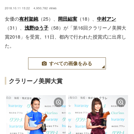
2018.10.11 15:22
4,950,782
views
女優の
有村架純
（25）、
岡田結実
（18）、
中村アン
（31）、
浅野ゆう子
（58）が「第16回クラリーノ美脚大
賞2018」を受賞。11日、都内で行われた授賞式に出席し
た。
すべての画像をみる
クラリーノ美脚大賞