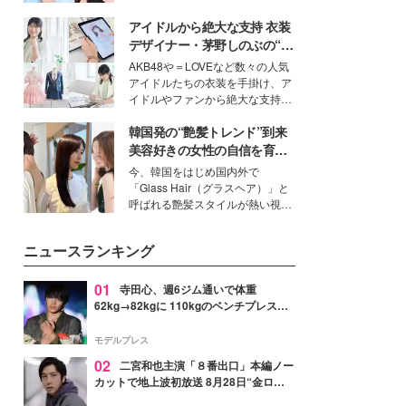
公開。モデルプレスでは、“大のミ
アイドルから絶大な支持 衣装
ニオン好き”という共通点を持つモ
デルの宮城舞と島村雄大の特別対
デザイナー・茅野しのぶの“可
談をお届け！それぞれの視点か
愛い”を作る美学＜「シチズン
AKB48や＝LOVEなど数々の人気
ら、今作ならではの魅力や予想外
クロスシー」インタビュー＞
アイドルたちの衣装を手掛け、ア
の感動をもたらす奥深いストーリ
イドルやファンから絶大な支持を
ーについて熱く語り合ってもらっ
得る、株式会社オサレカンパニー
た。
韓国発の“艶髪トレンド”到来
取締役兼クリエイティブディレク
ター・茅野しのぶ。一人ひとりの
美容好きの女性の自信を育む
個性に寄り添い、魅力を引き出す
「ヘアケア事情」って？
今、韓国をはじめ国内外で
衣装作りは、多くの女性たちに勇
「Glass Hair（グラスヘア）」と
気と自信を与え続けている。
呼ばれる艶髪スタイルが熱い視線
を集めています。メイクやファッ
ションの完成度を高めるベースと
ニュースランキング
して、“髪そのものの美しさ”に改
めて注目する人が増えている様
子。今回は、そんな憧れの艶やか
01
寺田心、週6ジム通いで体重
な髪を日常で叶える、美容好きの
62kg→82kgに 110kgのベンチプレス持
女性たちのヘアケア事情を紹介し
ち上げる姿披露「胸板の厚みすごい」
ます。
「かっこいい」と反響
モデルプレス
02
二宮和也主演「８番出口」本編ノー
カットで地上波初放送 8月28日“金ロ
ー”枠