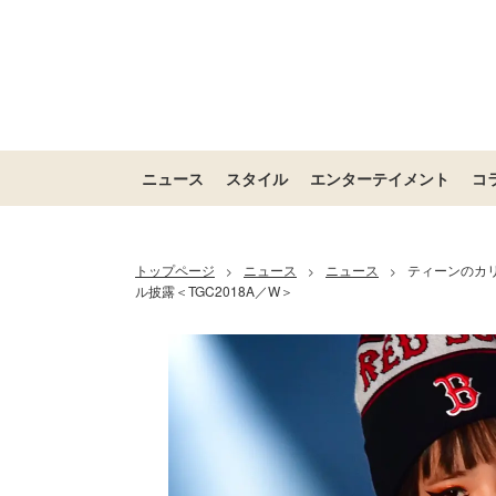
ニュース
スタイル
エンターテイメント
コ
トップページ
ニュース
ニュース
ティーンのカ
>
>
>
ル披露＜TGC2018A／W＞