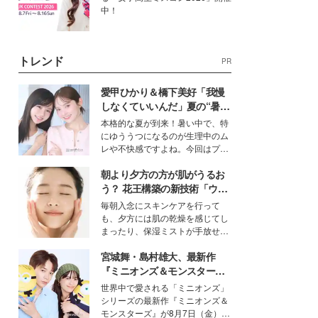
中！
トレンド
PR
愛甲ひかり＆橋下美好「我慢
しなくていいんだ」夏の“暑さ
対策”の新しい選択肢とは？
本格的な夏が到来！暑い中で、特
にゆううつになるのが生理中のム
レや不快感ですよね。今回はプラ
イベートでも仲良しで旅行好きな
朝より夕方の方が肌がうるお
モデル・愛甲ひかりさんと橋下美
好さんを迎えて本音で女子会トー
う？ 花王構築の新技術「ウォ
ク。猛暑のお出かけを快適に過ご
ーターキャプチャリングスキ
毎朝入念にスキンケアを行って
すヒントや、2人が感動した夏の
ン（捕水肌）」がスキンケア
も、夕方には肌の乾燥を感じてし
生理の新常識にも迫りました。
の常識を変える予感
まったり、保湿ミストが手放せな
いという読者も多いのでは？そん
宮城舞・島村雄大、最新作
な美容の常識を大きく変える可能
性を秘めた、革新的な「Water
『ミニオンズ＆モンスター
Capturing Skin（ウォーターキャ
ズ』の魅力熱弁 ハチャメチャ
世界中で愛される「ミニオンズ」
プチャリングスキン：捕水肌）」
だけじゃない“友情と絆”に感
シリーズの最新作『ミニオンズ＆
技術を、花王が構築した。
動
モンスターズ』が8月7日（金）に