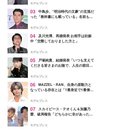
モデルプレス
03
中島歩、“明治時代の文豪”の玄孫だ
った「教科書にも載っている」名前も先
祖に由来
モデルプレス
04
及川光博、再婚発表 お相手は妊娠
中「交際しておりました方と」
モデルプレス
05
戸塚純貴、結婚発表「いつも支えて
くださる皆さまのお陰で、人生の節目を
迎えられること、心より感謝しておりま
す」【全文】
モデルプレス
06
MAZZEL・RAN、自身の原動力と
なっている存在とは「1番身近で1番偉大
な存在」
モデルプレス
07
スカイピース・テオくん＆加藤乃
愛、破局報告「どちらかに非があったわ
けではなく」2023年2月に交際発表
モデルプレス