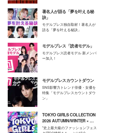
著名人が語る「夢を叶える秘
訣」
モデルプレス独自取材！著名人が
語る「夢を叶える秘訣」
モデルプレス「読者モデル」
モデルプレス読者モデル 新メンバ
ー加入！
モデルプレスカウントダウン
SNS影響力トレンド俳優・女優を
特集「モデルプレスカウントダウ
ン」
TOKYO GIRLS COLLECTION
2026 AUTUMN/WINTER × モ
デルプレス
"史上最大級のファッションフェス
タ"TGC情報をたっぷり紹介