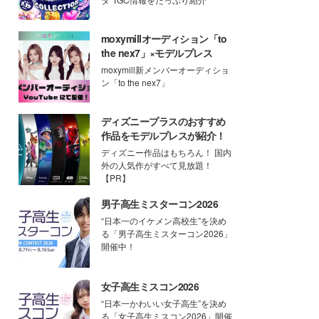
moxymillオーディション「to
the nex7」×モデルプレス
moxymill新メンバーオーディショ
ン「to the nex7」
ディズニープラスのおすすめ
作品をモデルプレスが紹介！
ディズニー作品はもちろん！ 国内
外の人気作がすべて見放題！
【PR】
男子高生ミスターコン2026
“日本一のイケメン高校生”を決め
る「男子高生ミスターコン2026」
開催中！
女子高生ミスコン2026
“日本一かわいい女子高生”を決め
る「女子高生ミスコン2026」開催