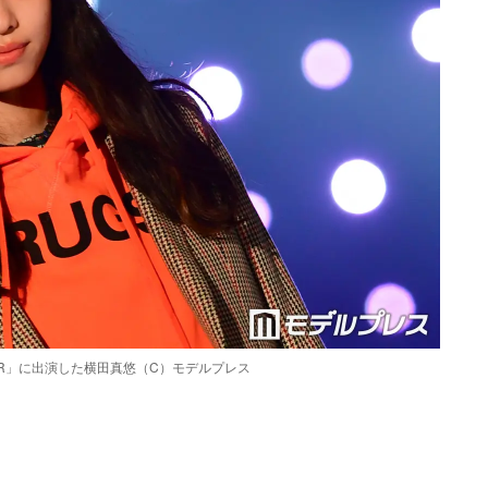
NTER」に出演した横田真悠（C）モデルプレス
Loaded
:
87.03%