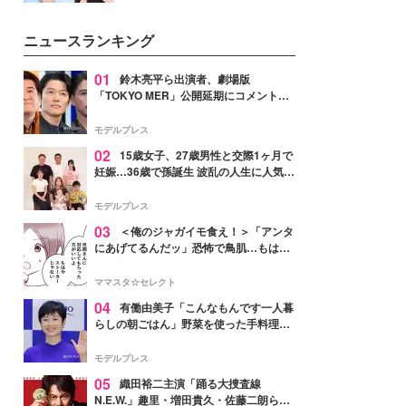
公開。モデルプレスでは、“大のミ
ニオン好き”という共通点を持つモ
ニュースランキング
デルの宮城舞と島村雄大の特別対
談をお届け！それぞれの視点か
ら、今作ならではの魅力や予想外
01
鈴木亮平ら出演者、劇場版
の感動をもたらす奥深いストーリ
「TOKYO MER」公開延期にコメント
ーについて熱く語り合ってもらっ
「現実のヒーローたちにチームMERから
た。
最大の敬意とエールを」
モデルプレス
02
15歳女子、27歳男性と交際1ヶ月で
妊娠…36歳で孫誕生 波乱の人生に人気タ
レント思わずツッコミ「だいぶ危ねえ
よ！」
モデルプレス
03
＜俺のジャガイモ食え！＞「アンタ
にあげてるんだッ」恐怖で鳥肌…もはや
ストーカー？【第3話まんが】
ママスタ☆セレクト
04
有働由美子「こんなもんです一人暮
らしの朝ごはん」野菜を使った手料理公
開「作ってみたい」「ヘルシーで美味し
そう」と反響
モデルプレス
05
織田裕二主演「踊る大捜査線
N.E.W.」趣里・増田貴久・佐藤二朗ら新