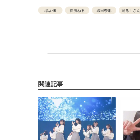
欅坂46
長濱ねる
織田奈那
踊る！さ
関連記事