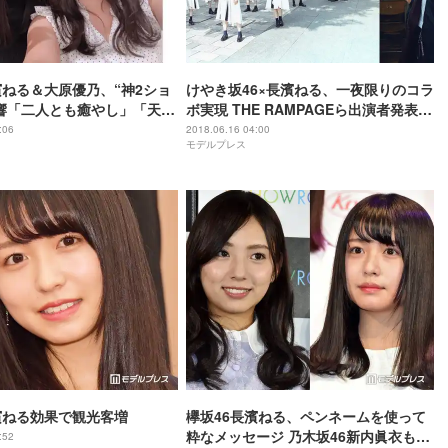
濱ねる＆大原優乃、“神2ショ
けやき坂46×長濱ねる、一夜限りのコラ
響「二人とも癒やし」「天使
ボ実現 THE RAMPAGEら出演者発表＜
生・林田真尋も反応
LIVE MONSTER LIVE＞
:06
2018.06.16 04:00
モデルプレス
濱ねる効果で観光客増
欅坂46長濱ねる、ペンネームを使って
粋なメッセージ 乃木坂46新内眞衣も驚
:52