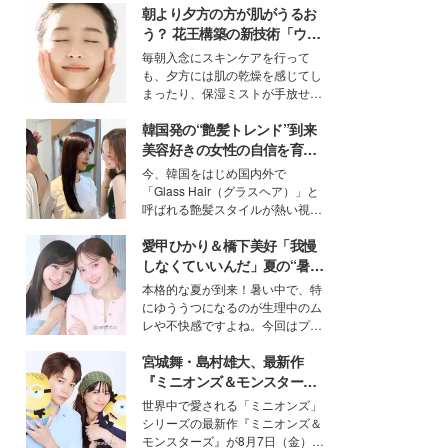
朝より夕方の方が肌がうるお
う？ 花王構築の新技術「ウォ
ーターキャプチャリングスキ
毎朝入念にスキンケアを行って
ン（捕水肌）」がスキンケア
も、夕方には肌の乾燥を感じてし
の常識を変える予感
まったり、保湿ミストが手放せな
いという読者も多いのでは？そん
韓国発の“艶髪トレンド”到来
な美容の常識を大きく変える可能
性を秘めた、革新的な「Water
美容好きの女性の自信を育む
Capturing Skin（ウォーターキャ
「ヘアケア事情」って？
今、韓国をはじめ国内外で
プチャリングスキン：捕水肌）」
「Glass Hair（グラスヘア）」と
技術を、花王が構築した。
呼ばれる艶髪スタイルが熱い視線
を集めています。メイクやファッ
愛甲ひかり＆橋下美好「我慢
ションの完成度を高めるベースと
して、“髪そのものの美しさ”に改
しなくていいんだ」夏の“暑さ
めて注目する人が増えている様
対策”の新しい選択肢とは？
本格的な夏が到来！暑い中で、特
子。今回は、そんな憧れの艶やか
にゆううつになるのが生理中のム
な髪を日常で叶える、美容好きの
レや不快感ですよね。今回はプラ
女性たちのヘアケア事情を紹介し
イベートでも仲良しで旅行好きな
ます。
宮城舞・島村雄大、最新作
モデル・愛甲ひかりさんと橋下美
好さんを迎えて本音で女子会トー
『ミニオンズ＆モンスター
ク。猛暑のお出かけを快適に過ご
ズ』の魅力熱弁 ハチャメチャ
世界中で愛される「ミニオンズ」
すヒントや、2人が感動した夏の
だけじゃない“友情と絆”に感
シリーズの最新作『ミニオンズ＆
生理の新常識にも迫りました。
動
モンスターズ』が8月7日（金）に