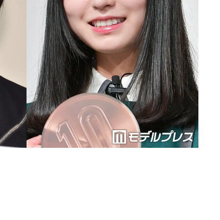
Loaded
:
87.03%