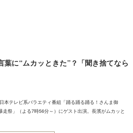
言葉に“ムカッときた”？「聞き捨てなら
の日本テレビ系バラエティ番組「踊る踊る踊る！さんま御
暴走祭」（よる7時56分～）にゲスト出演。長濱がムカッと