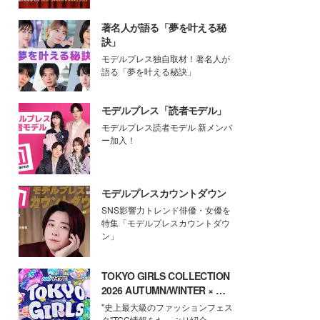
著名人が語る「夢を叶える秘
訣」
モデルプレス独自取材！著名人が
語る「夢を叶える秘訣」
モデルプレス「読者モデル」
モデルプレス読者モデル 新メンバ
ー加入！
モデルプレスカウントダウン
SNS影響力トレンド俳優・女優を
特集「モデルプレスカウントダウ
ン」
TOKYO GIRLS COLLECTION
2026 AUTUMN/WINTER × モ
デルプレス
"史上最大級のファッションフェス
タ"TGC情報をたっぷり紹介