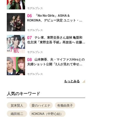
メンバー紹介映像解禁 各キャラクター象
徴する“謎のキーワード”も
モデルプレス
06
「No No Girls」ASHA＆
KOKONA、デビュー決定 ユニット・
TAKARAとしてセルフプロデュース楽曲
リリースへ
モデルプレス
07
テレ東、東野圭吾さん追悼 亀梨和
也主演「東野圭吾 手紙」再放送へ 佐藤隆
太・本田翼・中村倫也ら出演
モデルプレス
08
山本舞香、夫・マイファスHiroとの
夫婦ショット公開「2人が見れて幸せ」
「仲の良さが伝わってくる」と反響
モデルプレス
もっとみる
人気のキーワード
賀来賢人
愛のハイエナ
有働由美子
織田裕二
KOKONA（中野心結）