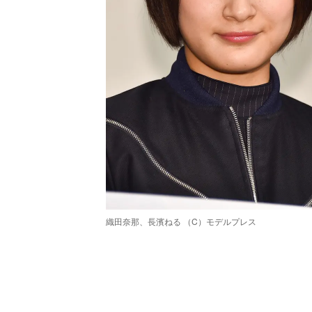
織田奈那、長濱ねる （C）モデルプレス
/
Unmute