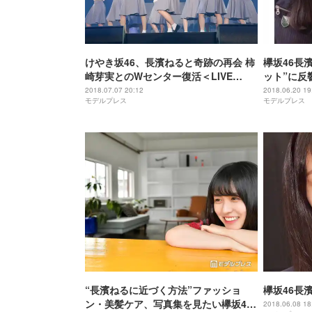
けやき坂46、長濱ねると奇跡の再会 柿
欅坂46長
崎芽実とのWセンター復活＜LIVE
ット”に反
MONSTER LIVE＞
や」庄司芽
2018.07.07 20:12
2018.06.20 19
モデルプレス
モデルプレス
“長濱ねるに近づく方法”ファッショ
欅坂46長
ン・美髪ケア、写真集を見たい欅坂46
2018.06.08 18