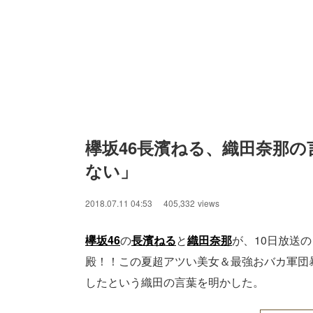
欅坂46長濱ねる、織田奈那の
ない」
2018.07.11 04:53
405,332
views
欅坂46
の
長濱ねる
と
織田奈那
が、10日放送
殿！！この夏超アツい美女＆最強おバカ軍団
したという織田の言葉を明かした。