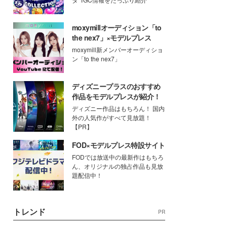
moxymillオーディション「to
the nex7」×モデルプレス
moxymill新メンバーオーディショ
ン「to the nex7」
ディズニープラスのおすすめ
作品をモデルプレスが紹介！
ディズニー作品はもちろん！ 国内
外の人気作がすべて見放題！
【PR】
FOD×モデルプレス特設サイト
FODでは放送中の最新作はもちろ
ん、オリジナルの独占作品も見放
題配信中！
トレンド
PR