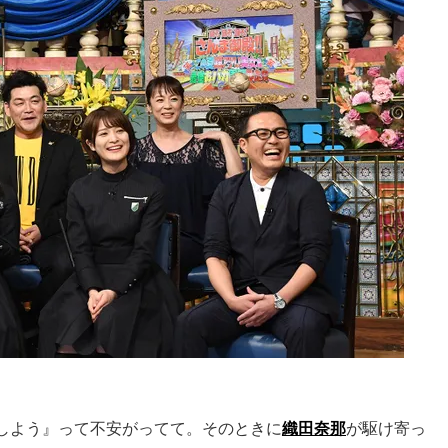
しよう』って不安がってて。そのときに
織田奈那
が駆け寄っ