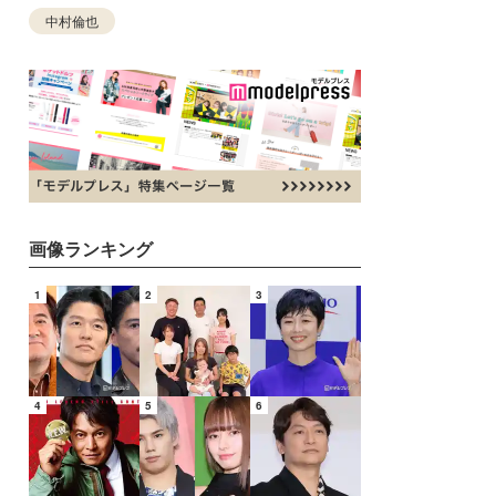
中村倫也
画像ランキング
1
2
3
4
5
6