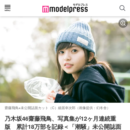
齋藤飛鳥※未公開誌面カット（C）細居幸次郎（画像提供：幻冬舎）
乃木坂46齋藤飛鳥、写真集が12ヶ月連続重
版　累計18万部を記録＜「潮騒」未公開誌面