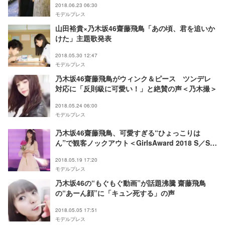
2018.06.23 06:30
モデルプレス
山田裕貴×乃木坂46齋藤飛鳥「あの頃、君を追いか
けた」主題歌発表
2018.05.30 12:47
モデルプレス
乃木坂46齋藤飛鳥がウィンク＆ピース ツンデレ
対応に「反則級に可愛い！」と絶賛の声＜乃木撮＞
2018.05.24 06:00
モデルプレス
乃木坂46齋藤飛鳥、可愛すぎる“ひょっこりは
ん”で観客ノックアウト＜GirlsAward 2018 S／S
＞
2018.05.19 17:20
モデルプレス
乃木坂46の“もぐもぐ動画”が話題沸騰 齋藤飛鳥
の“あーん顔”に「キュン死する」の声
2018.05.05 17:51
モデルプレス