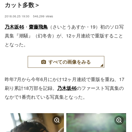
カット多数＞
2018.06.25 19:00
546,299
views
乃木坂46
・
齋藤飛鳥
（さいとうあすか・19）初のソロ写
真集『潮騒』（幻冬舎）が、12ヶ月連続で重版すること
となった。
すべての画像をみる
昨年7月から今年6月にかけ12ヶ月連続で重版を重ね、17
刷り累計18万部を記録。
乃木坂46
のファースト写真集の
なかで1番売れている写真集となった。