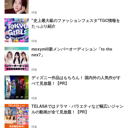
特集
"史上最大級のファッションフェスタ"TGC情報を
たっぷり紹介
特集
moxymill新メンバーオーディション「to the
nex7」
特集
ディズニー作品はもちろん！ 国内外の人気作がす
べて見放題！【PR】
特集
TELASAではドラマ・バラエティなど幅広いジャン
ルの動画が全て見放題！【PR】
特集