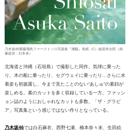
乃木坂46齋藤飛鳥ファーストソロ写真集『潮騒』表紙（C）細居幸次郎（画
像提供：幻冬舎）
北海道と沖縄（石垣島）で撮影した同作。気球に乗った
り、木の船に乗ったり、セグウェイに乗ったり…さらに水
着姿も初披露し、今まで見たことのない“あしゅ”の素顔が
楽しめる。素のカットを多く収録している一方、ファッシ
ョン誌のようにおしゃれなカットも多数。「ザ・グラビ
ア」写真集という感じではない作りとなっている。
乃木坂46
では白石麻衣、西野七瀬、橋本奈々未、生田絵