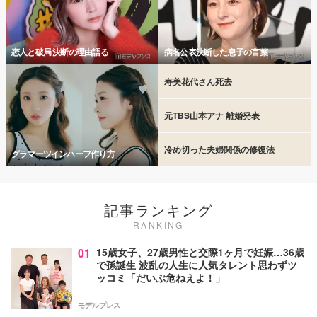
恋人と破局 決断の理由語る
病名公表決断した息子の言葉
寿美花代さん死去
元TBS山本アナ 離婚発表
冷め切った夫婦関係の修復法
グラマーツインハーフ作り方
記事ランキング
RANKING
01
15歳女子、27歳男性と交際1ヶ月で妊娠…36歳
で孫誕生 波乱の人生に人気タレント思わずツ
ッコミ「だいぶ危ねえよ！」
モデルプレス