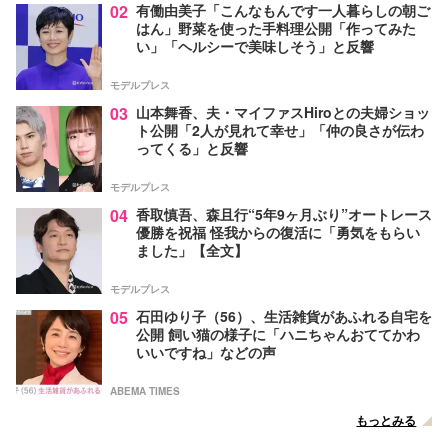
02
有働由美子「こんなもんです一人暮らしの朝ご
はん」野菜を使った手料理公開「作ってみた
い」「ヘルシーで美味しそう」と反響
モデルプレス
03
山本舞香、夫・マイファスHiroとの夫婦ショッ
ト公開「2人が見れて幸せ」「仲の良さが伝わ
ってくる」と反響
モデルプレス
04
香取慎吾、森且行“5年9ヶ月ぶり”オートレース
優勝を祝福 怪我からの復活に「勇気をもらい
ました」【全文】
モデルプレス
05
石田ゆり子（56）、生活雑貨があふれる自宅を
公開 飼い猫の様子に「ハニちゃんおててかわ
いいですね」などの声
ABEMA TIMES
もっとみる