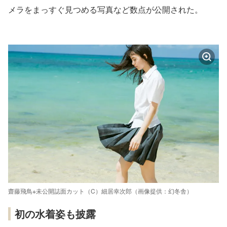
メラをまっすぐ見つめる写真など数点が公開された。
齋藤飛鳥※未公開誌面カット（C）細居幸次郎（画像提供：幻冬舎）
初の水着姿も披露