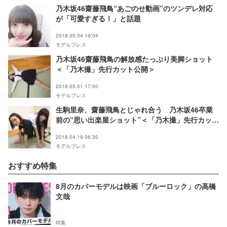
乃木坂46齋藤飛鳥“あごのせ動画”のツンデレ対応
が「可愛すぎる！」と話題
2018.05.04 19:04
モデルプレス
乃木坂46齋藤飛鳥の解放感たっぷり美脚ショット
＜「乃木撮」先行カット公開＞
2018.05.01 17:00
モデルプレス
生駒里奈、齋藤飛鳥とじゃれ合う 乃木坂46卒業
前の“思い出楽屋ショット”＜「乃木撮」先行カット
公開＞
2018.04.19 06:30
モデルプレス
おすすめ特集
8月のカバーモデルは映画「ブルーロック」の高橋
文哉
特集