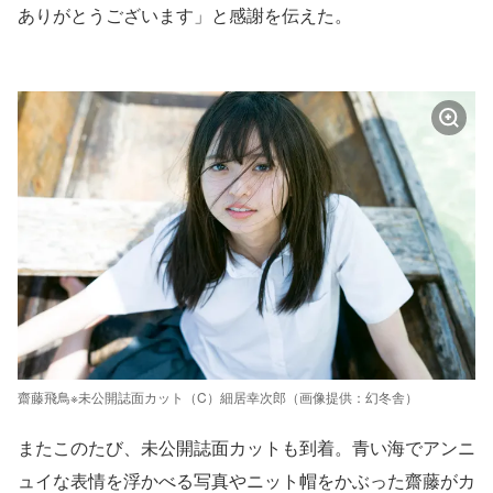
ありがとうございます」と感謝を伝えた。
齋藤飛鳥※未公開誌面カット（C）細居幸次郎（画像提供：幻冬舎）
またこのたび、未公開誌面カットも到着。青い海でアンニ
ュイな表情を浮かべる写真やニット帽をかぶった齋藤がカ