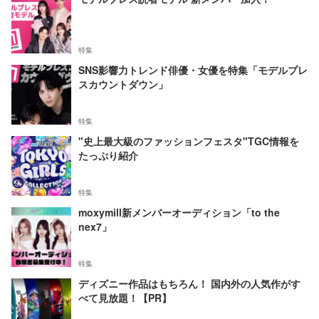
特集
SNS影響力トレンド俳優・女優を特集「モデルプレ
スカウントダウン」
特集
"史上最大級のファッションフェスタ"TGC情報を
たっぷり紹介
特集
moxymill新メンバーオーディション「to the
nex7」
特集
ディズニー作品はもちろん！ 国内外の人気作がす
べて見放題！【PR】