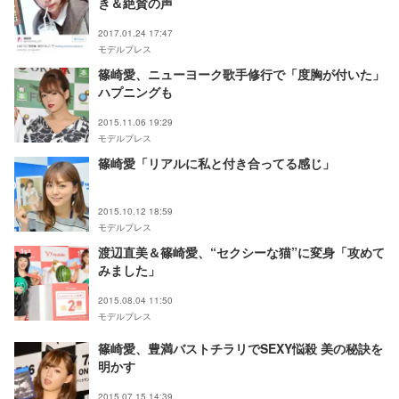
き＆絶賛の声
2017.01.24 17:47
モデルプレス
篠崎愛、ニューヨーク歌手修行で「度胸が付いた」
ハプニングも
2015.11.06 19:29
モデルプレス
篠崎愛「リアルに私と付き合ってる感じ」
2015.10.12 18:59
モデルプレス
渡辺直美＆篠崎愛、“セクシーな猫”に変身「攻めて
みました」
2015.08.04 11:50
モデルプレス
篠崎愛、豊満バストチラリでSEXY悩殺 美の秘訣を
明かす
2015.07.15 14:39