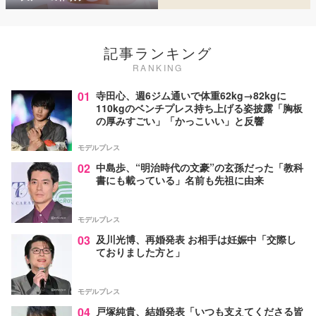
記事ランキング
RANKING
01
寺田心、週6ジム通いで体重62kg→82kgに
110kgのベンチプレス持ち上げる姿披露「胸板
の厚みすごい」「かっこいい」と反響
モデルプレス
02
中島歩、“明治時代の文豪”の玄孫だった「教科
書にも載っている」名前も先祖に由来
モデルプレス
03
及川光博、再婚発表 お相手は妊娠中「交際し
ておりました方と」
モデルプレス
04
戸塚純貴、結婚発表「いつも支えてくださる皆