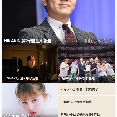
HIKAKIN 第2子誕生を報告
「VIVANT」違和感が話題
“超特急・8号車の日”登録
ボイメンが改名・契約終了
山崎怜奈が妊娠生報告
片思い中は逆効果なNG行動
バブみfaceの作り方