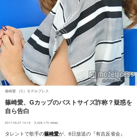
篠崎愛 （C）モデルプレス
篠崎愛、Gカップのバストサイズ詐称？疑惑を
自ら告白
2017.05.07 14:12
2,426,174
views
タレントで歌手の
篠崎愛
が、6日放送の『有吉反省会』