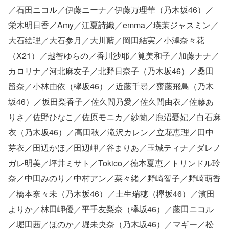
／石田ニコル／伊藤ニーナ／伊藤万理華（乃木坂46）／
栄木明日香／Amy／江夏詩織／emma／瑛茉ジャスミン／
大石絵理／大石参月／大川藍／岡田結実／小澤奈々花
（X21）／越智ゆらの／香川沙耶／筧美和子／加藤ナナ／
カロリナ／河北麻友子／北野日奈子（乃木坂46）／桑田
留奈／小林由依（欅坂46）／近藤千尋／齋藤飛鳥（乃木
坂46）／坂田梨香子／佐久間乃愛／佐久間由衣／佐藤あ
りさ／佐野ひなこ／佐原モニカ／紗蘭／鹿沼憂妃／白石麻
衣（乃木坂46）／高田秋／滝沢カレン／立花恵理／田中
芽衣／田辺かほ／田辺岬／谷まりあ／玉城ティナ／ダレノ
ガレ明美／坪井ミサト／Tokico／徳本夏恵／トリンドル玲
奈／中田みのり／中村アン／菜々緒／野崎智子／野崎萌香
／橋本奈々未（乃木坂46）／土生瑞穂（欅坂46）／濱田
よりか／林田岬優／平手友梨奈（欅坂46）／藤田ニコル
／堀田茜／ほのか／堀未央奈（乃木坂46）／マギー／松