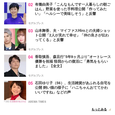
02
有働由美子「こんなもんです一人暮らしの朝ご
はん」野菜を使った手料理公開「作ってみた
い」「ヘルシーで美味しそう」と反響
モデルプレス
03
山本舞香、夫・マイファスHiroとの夫婦ショッ
ト公開「2人が見れて幸せ」「仲の良さが伝わ
ってくる」と反響
モデルプレス
04
香取慎吾、森且行“5年9ヶ月ぶり”オートレース
優勝を祝福 怪我からの復活に「勇気をもらい
ました」【全文】
モデルプレス
05
石田ゆり子（56）、生活雑貨があふれる自宅を
公開 飼い猫の様子に「ハニちゃんおててかわ
いいですね」などの声
ABEMA TIMES
もっとみる