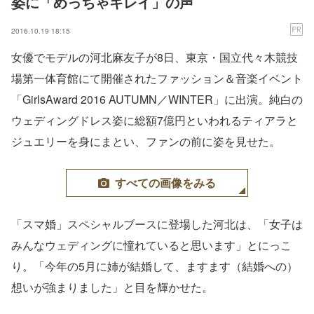
姿に「めっちゃキレイ」の声
2016.10.19 18:15
女優でモデルの河北麻友子が8日、東京・国立代々木競技
場第一体育館にて開催されたファッション＆音楽イベント
「GirlsAward 2016 AUTUMN／WINTER」に出演。純白の
ウェディングドレス姿に総額7億円といわれるティアラと
ジュエリーを身にまとい、ファンの前に姿を見せた。
すべての画像をみる
「スマ婚」スペシャルブースに登場した河北は、「女子は
みんなウェディングに憧れていると思います」とにっこ
り。「今年の5月に姉が結婚して、ますます（結婚への）
想いが強まりました」と目を輝かせた。