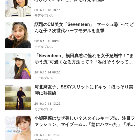
2016.10.18 18:45
モデルプレス
話題のCM美女「Seventeen」“マーシュ彩”ってど
んな子？次世代ハーフモデルを直撃
2016.10.15 08:00
モデルプレス
「Seventeen」横田真悠に憧れる女子急増中！“ま
ゆう流”可愛くなる方法って？「私はそうやって、
自分らしさを見つけています」
2016.10.14 08:00
モデルプレス
河北麻友子、SEXYスリットにドキッ！ほっそり美
脚に熱視線
2016.10.13 13:26
モデルプレス
小嶋陽菜はなぜ美しい？スタイルキープ法、注目フ
ァッション、マイブーム…「急にハマった」「ポイ
ントにしたい」
2016.10.12 14:30