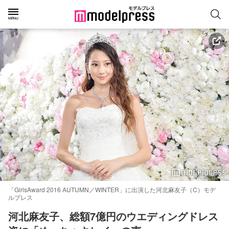
「GirlsAward 2016 AUTUMN／WINTER」に出演した河北麻友子（C）モデ
ルプレス
河北麻友子、総額7億円のウエディングドレス