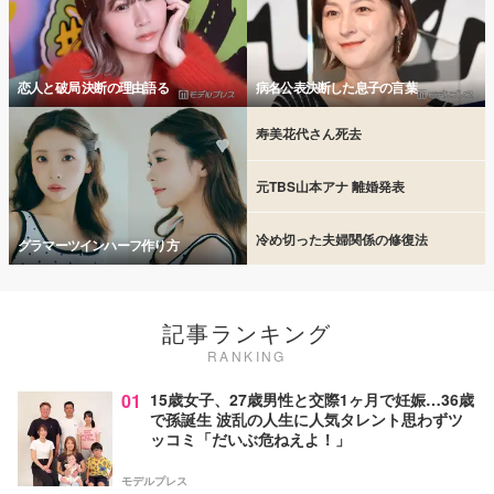
恋人と破局 決断の理由語る
病名公表決断した息子の言葉
寿美花代さん死去
元TBS山本アナ 離婚発表
冷め切った夫婦関係の修復法
グラマーツインハーフ作り方
記事ランキング
RANKING
01
15歳女子、27歳男性と交際1ヶ月で妊娠…36歳
で孫誕生 波乱の人生に人気タレント思わずツ
ッコミ「だいぶ危ねえよ！」
モデルプレス