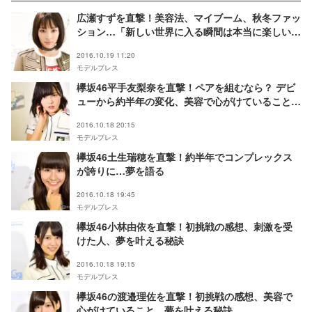
広瀬すずを直撃！美容法、マイブーム、秋冬ファッ
ション…「新しい世界に入る瞬間は本当に楽しい」
今思うことも
2016.10.19 11:20
モデルプレス
欅坂46平手友梨奈を直撃！ペアを組むなら？ デビ
ューから約半年の変化、美容で心がけていることも
語る
2016.10.18 20:15
モデルプレス
欅坂46土生瑞穂を直撃！約半年でコンプレックス
が誇りに…夢を語る
2016.10.18 19:45
モデルプレス
欅坂46小林由依を直撃！初挑戦の感想、刺激を受
けた人、夢を叶える秘訣
2016.10.18 19:15
モデルプレス
欅坂46の渡邉理佐を直撃！初挑戦の感想、美容で
心がけていること、夢を叶える秘訣