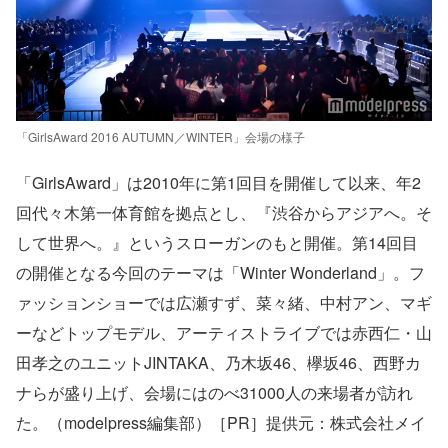
「GirlsAward 2016 AUTUMN／WINTER」会場の様子
「GirlsAward」は2010年に第1回目を開催して以来、年2
回代々木第一体育館を拠点とし、『渋谷からアジアへ。そ
して世界へ。』というスローガンのもと開催。第14回目
の開催となる今回のテーマは「Winter Wonderland」。フ
ァッションショーでは広瀬すず、菜々緒、中村アン、マギ
ーなどトップモデル、アーティストライブでは赤西仁・山
田孝之のユニットJINTAKA、乃木坂46、欅坂46、西野カ
ナらが盛り上げ、会場にはのべ31000人の来場者が訪れ
た。（modelpress編集部）［PR］提供元：株式会社メイ