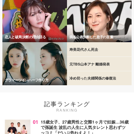
恋人と破局 決断の理由語る
病名公表決断した息子の言葉
寿美花代さん死去
元TBS山本アナ 離婚発表
冷め切った夫婦関係の修復法
グラマーツインハーフ作り方
記事ランキング
RANKING
01
15歳女子、27歳男性と交際1ヶ月で妊娠…36歳
で孫誕生 波乱の人生に人気タレント思わずツ
ッコミ「だいぶ危ねえよ！」