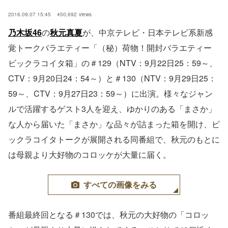
2016.09.07 15:45
450,692
views
乃木坂46
の
秋元真夏
が、中京テレビ・日本テレビ系新感
覚トークバラエティー「（秘）荷物！開封バラエティー
ビックラコイタ箱」の＃129（NTV：9月22日25：59～、
CTV：9月20日24：54～）と＃130（NTV：9月29日25：
59～、CTV：9月27日23：59～）に出演。様々なジャン
ルで活躍するゲスト3人を迎え、ゆかりのある「まさか」
な人から届いた「まさか」な品々が詰まった箱を開け、ビ
ックラコイタトークが展開される同番組で、秋元のもとに
は母親より大好物のコロッケが大量に届く。
すべての画像をみる
番組最終回となる＃130では、秋元の大好物の「コロッ