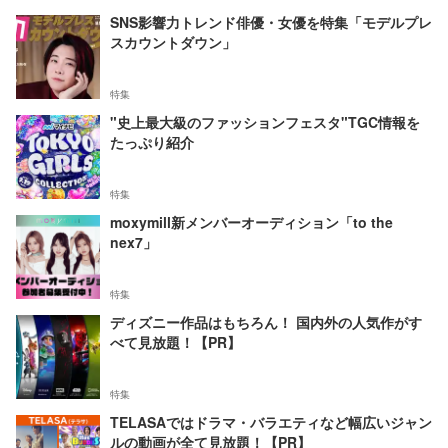
SNS影響力トレンド俳優・女優を特集「モデルプレ
スカウントダウン」
特集
"史上最大級のファッションフェスタ"TGC情報を
たっぷり紹介
特集
moxymill新メンバーオーディション「to the
nex7」
特集
ディズニー作品はもちろん！ 国内外の人気作がす
べて見放題！【PR】
特集
TELASAではドラマ・バラエティなど幅広いジャン
ルの動画が全て見放題！【PR】