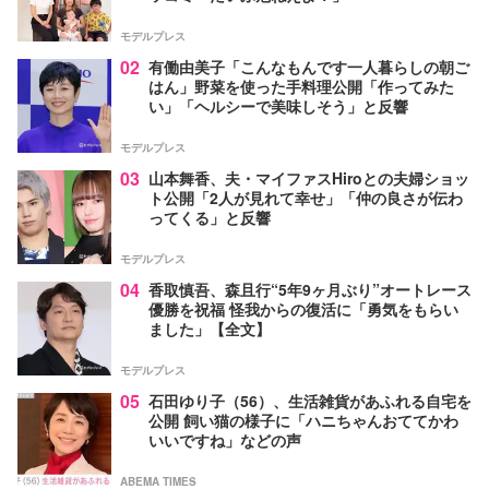
モデルプレス
02
有働由美子「こんなもんです一人暮らしの朝ご
はん」野菜を使った手料理公開「作ってみた
い」「ヘルシーで美味しそう」と反響
モデルプレス
03
山本舞香、夫・マイファスHiroとの夫婦ショッ
ト公開「2人が見れて幸せ」「仲の良さが伝わ
ってくる」と反響
モデルプレス
04
香取慎吾、森且行“5年9ヶ月ぶり”オートレース
優勝を祝福 怪我からの復活に「勇気をもらい
ました」【全文】
モデルプレス
05
石田ゆり子（56）、生活雑貨があふれる自宅を
公開 飼い猫の様子に「ハニちゃんおててかわ
いいですね」などの声
ABEMA TIMES