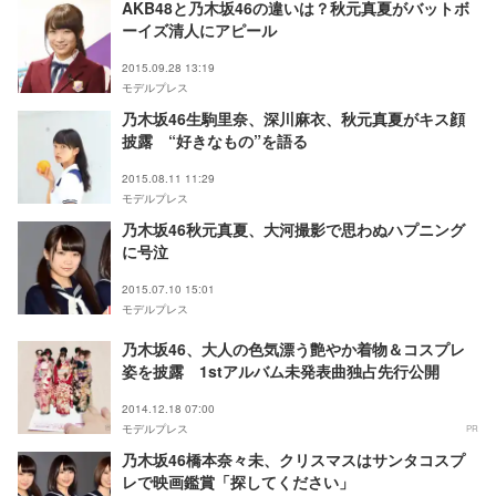
AKB48と乃木坂46の違いは？秋元真夏がバットボ
ーイズ清人にアピール
2015.09.28 13:19
モデルプレス
乃木坂46生駒里奈、深川麻衣、秋元真夏がキス顔
披露 “好きなもの”を語る
2015.08.11 11:29
モデルプレス
乃木坂46秋元真夏、大河撮影で思わぬハプニング
に号泣
2015.07.10 15:01
モデルプレス
乃木坂46、大人の色気漂う艶やか着物＆コスプレ
姿を披露 1stアルバム未発表曲独占先行公開
2014.12.18 07:00
モデルプレス
PR
乃木坂46橋本奈々未、クリスマスはサンタコスプ
レで映画鑑賞「探してください」