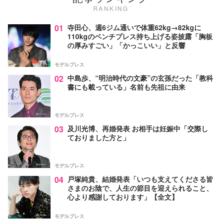
RANKING
01
寺田心、週6ジム通いで体重62kg→82kgに
110kgのベンチプレス持ち上げる姿披露「胸板
の厚みすごい」「かっこいい」と反響
モデルプレス
02
中島歩、“明治時代の文豪”の玄孫だった「教科
書にも載っている」名前も先祖に由来
モデルプレス
03
及川光博、再婚発表 お相手は妊娠中「交際し
ておりました方と」
モデルプレス
04
戸塚純貴、結婚発表「いつも支えてくださる皆
さまのお陰で、人生の節目を迎えられること、
心より感謝しております」【全文】
モデルプレス