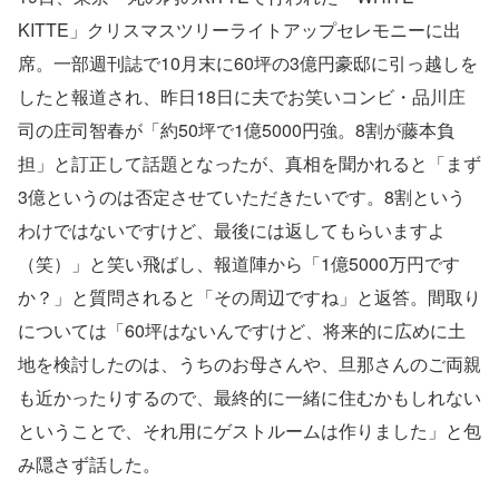
KITTE」クリスマスツリーライトアップセレモニーに出
席。一部週刊誌で10月末に60坪の3億円豪邸に引っ越しを
したと報道され、昨日18日に夫でお笑いコンビ・品川庄
司の庄司智春が「約50坪で1億5000円強。8割が藤本負
担」と訂正して話題となったが、真相を聞かれると「まず
3億というのは否定させていただきたいです。8割という
わけではないですけど、最後には返してもらいますよ
（笑）」と笑い飛ばし、報道陣から「1億5000万円です
か？」と質問されると「その周辺ですね」と返答。間取り
については「60坪はないんですけど、将来的に広めに土
地を検討したのは、うちのお母さんや、旦那さんのご両親
も近かったりするので、最終的に一緒に住むかもしれない
ということで、それ用にゲストルームは作りました」と包
み隠さず話した。