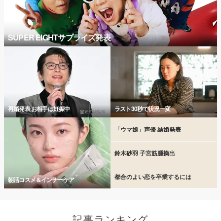
SUPER EIGHTサプライズ発表
再婚発表 お相手は妊娠中
ラスト30秒で状況一変
「ウマ娘」声優 結婚発表
鈴木砂羽 子宮筋腫摘出
都合のよい恋を卒業するには
朝活コスメ＆インナーケア
記事ランキング