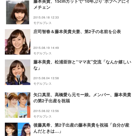
藤本美貴、15cmカットで“10年ぶり”ボブヘアにイ
メチェン
2015.09.18 12:33
モデルプレス
庄司智春＆藤本美貴夫妻、第2子の名前を公表
2015.08.19 14:49
モデルプレス
藤本美貴、松浦亜弥と“ママ友”交流「なんか嬉しい
な」
2015.08.04 13:58
モデルプレス
矢口真里、高橋愛ら元モー娘。メンバー、藤本美貴
の第2子出産を祝福
2015.08.02 13:56
モデルプレス
後藤真希、第2子出産の藤本美貴を祝福「自分が産
んだときは…」