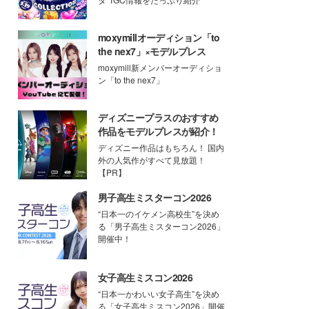
moxymillオーディション「to
the nex7」×モデルプレス
moxymill新メンバーオーディショ
ン「to the nex7」
ディズニープラスのおすすめ
作品をモデルプレスが紹介！
ディズニー作品はもちろん！ 国内
外の人気作がすべて見放題！
【PR】
男子高生ミスターコン2026
“日本一のイケメン高校生”を決め
る「男子高生ミスターコン2026」
開催中！
女子高生ミスコン2026
“日本一かわいい女子高生”を決め
る「女子高生ミスコン2026」開催