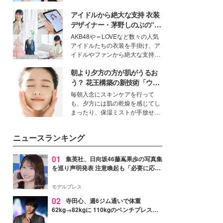
公開。モデルプレスでは、“大のミ
アイドルから絶大な支持 衣装
ニオン好き”という共通点を持つモ
デルの宮城舞と島村雄大の特別対
デザイナー・茅野しのぶの“可
談をお届け！それぞれの視点か
愛い”を作る美学＜「シチズン
AKB48や＝LOVEなど数々の人気
ら、今作ならではの魅力や予想外
クロスシー」インタビュー＞
アイドルたちの衣装を手掛け、ア
の感動をもたらす奥深いストーリ
イドルやファンから絶大な支持を
ーについて熱く語り合ってもらっ
得る、株式会社オサレカンパニー
た。
朝より夕方の方が肌がうるお
取締役兼クリエイティブディレク
ター・茅野しのぶ。一人ひとりの
う？ 花王構築の新技術「ウォ
個性に寄り添い、魅力を引き出す
ーターキャプチャリングスキ
毎朝入念にスキンケアを行って
衣装作りは、多くの女性たちに勇
ン（捕水肌）」がスキンケア
も、夕方には肌の乾燥を感じてし
気と自信を与え続けている。
の常識を変える予感
まったり、保湿ミストが手放せな
いという読者も多いのでは？そん
な美容の常識を大きく変える可能
ニュースランキング
性を秘めた、革新的な「Water
Capturing Skin（ウォーターキャ
プチャリングスキン：捕水肌）」
01
集英社、日向坂46藤嶌果歩の写真集
技術を、花王が構築した。
を巡り声明発表 注意喚起も「必要に応じ
て法的措置を含む対応を検討」
モデルプレス
02
寺田心、週6ジム通いで体重
62kg→82kgに 110kgのベンチプレス持
ち上げる姿披露「胸板の厚みすごい」