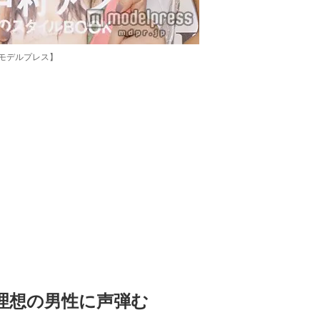
モデルプレス】
Loaded
:
87.03%
理想の男性に声弾む