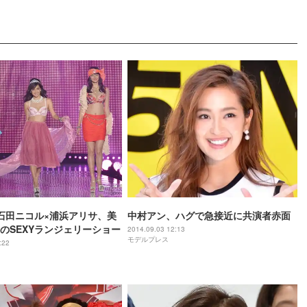
石田ニコル×浦浜アリサ、美
中村アン、ハグで急接近に共演者赤面
のSEXYランジェリーショー
2014.09.03 12:13
モデルプレス
:22