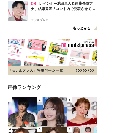
08
レインボー池田直人＆佐藤佳奈ア
ナ、結婚発表「コント内で発表させてい
ただきました」読売テレビ退社は生活拠
点変更のため
モデルプレス
もっとみる
画像ランキング
1
2
3
4
5
6