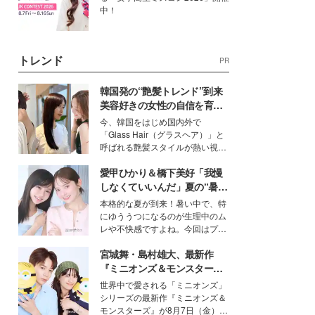
中！
トレンド
PR
韓国発の“艶髪トレンド”到来
美容好きの女性の自信を育む
「ヘアケア事情」って？
今、韓国をはじめ国内外で
「Glass Hair（グラスヘア）」と
呼ばれる艶髪スタイルが熱い視線
を集めています。メイクやファッ
愛甲ひかり＆橋下美好「我慢
ションの完成度を高めるベースと
して、“髪そのものの美しさ”に改
しなくていいんだ」夏の“暑さ
めて注目する人が増えている様
対策”の新しい選択肢とは？
本格的な夏が到来！暑い中で、特
子。今回は、そんな憧れの艶やか
にゆううつになるのが生理中のム
な髪を日常で叶える、美容好きの
レや不快感ですよね。今回はプラ
女性たちのヘアケア事情を紹介し
イベートでも仲良しで旅行好きな
ます。
宮城舞・島村雄大、最新作
モデル・愛甲ひかりさんと橋下美
好さんを迎えて本音で女子会トー
『ミニオンズ＆モンスター
ク。猛暑のお出かけを快適に過ご
ズ』の魅力熱弁 ハチャメチャ
世界中で愛される「ミニオンズ」
すヒントや、2人が感動した夏の
だけじゃない“友情と絆”に感
シリーズの最新作『ミニオンズ＆
生理の新常識にも迫りました。
動
モンスターズ』が8月7日（金）に