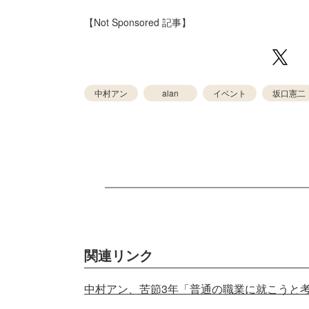
【Not Sponsored 記事】
中村アン
alan
イベント
坂口憲二
関連リンク
中村アン、苦節3年「普通の職業に就こうと