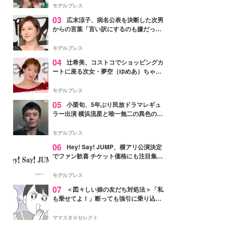
「かっこいい」と反響
モデルプレス
03
広末涼子、病名公表を決断した次男
からの言葉「言い訳にするのも嫌だっ
た」「言うべきか迷った」
モデルプレス
04
辻希美、コストコでショッピングカ
ートに座る次女・夢空（ゆめあ）ちゃん
の姿公開「乗りこなしてる感じが可愛す
ぎ」「成長を感じる」の声
モデルプレス
05
小栗旬、5年ぶり民放ドラマレギュ
ラー出演 横浜流星と唯一無二の異色のバ
ディで初共演【LOST10】
モデルプレス
06
Hey! Say! JUMP、横アリ公演決定
でファン歓喜 チケット価格にも注目集ま
る「激アツ」「平成に戻ったみたい」
モデルプレス
07
＜図々しい娘の友だち対処法＞「私
も乗せてよ！」断っても強引に乗り込ん
でくる友だち【第1話まんが】
ママスタ☆セレクト