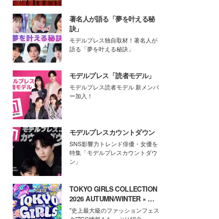
著名人が語る「夢を叶える秘
訣」
モデルプレス独自取材！著名人が
語る「夢を叶える秘訣」
モデルプレス「読者モデル」
モデルプレス読者モデル 新メンバ
ー加入！
モデルプレスカウントダウン
SNS影響力トレンド俳優・女優を
特集「モデルプレスカウントダウ
ン」
TOKYO GIRLS COLLECTION
2026 AUTUMN/WINTER × モ
デルプレス
"史上最大級のファッションフェス
タ"TGC情報をたっぷり紹介