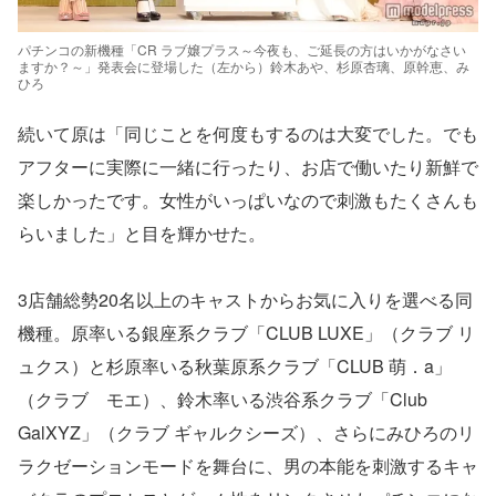
パチンコの新機種「CR ラブ嬢プラス～今夜も、ご延長の方はいかがなさい
ますか？～」発表会に登場した（左から）鈴木あや、杉原杏璃、原幹恵、み
ひろ
続いて原は「同じことを何度もするのは大変でした。でも
アフターに実際に一緒に行ったり、お店で働いたり新鮮で
楽しかったです。女性がいっぱいなので刺激もたくさんも
らいました」と目を輝かせた。
3店舗総勢20名以上のキャストからお気に入りを選べる同
機種。原率いる銀座系クラブ「CLUB LUXE」（クラブ リ
ュクス）と杉原率いる秋葉原系クラブ「CLUB 萌．a」
（クラブ モエ）、鈴木率いる渋谷系クラブ「Club
GalXYZ」（クラブ ギャルクシーズ）、さらにみひろのリ
ラクゼーションモードを舞台に、男の本能を刺激するキャ