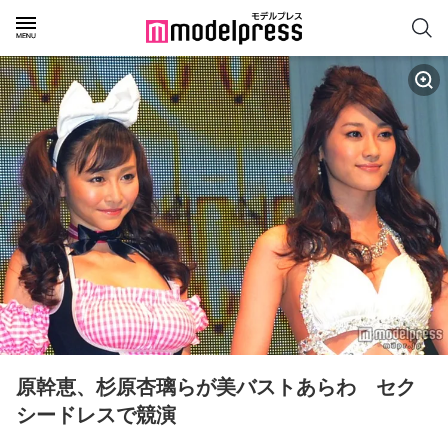
原幹恵、杉原杏璃らが美バストあらわ　セク
シードレスで競演