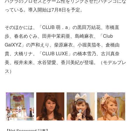
バクラのプロセスとゲーム性をリンクさせたパチンコにな
っている。導入開始は7月8日を予定。
そのほかには、「CLUB 萌．a」の黒田万結花、市橋直
歩、春名めぐみ、田井中茉莉亜、島崎麻衣、「Club
GalXYZ」の芦和えり、柴原麻衣、小堀美茄冬、倉橋由
貴、大橋リナ、「CLUB LUXE」の橋本雪乃、古川真奈
美、桜井未来、水谷望愛、香川美紀が登場。（モデルプレ
ス）
【Not Sponsored 記事】