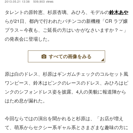
2013.05.21 13:38
509,903
views
タレントの原幹恵、杉原杏璃、みひろ、モデルの
鈴木あや
らが21日、都内で行われたパチンコの新機種「CR ラブ嬢
プラス～今夜も、ご延長の方はいかがなさいますか？～」
の発表会に登場した。
すべての画像をみる
原は白のドレス、杉原はギンガムチェックのコルセット風
ワンピース、鈴木はピンクのレースのドレス、みひろはピ
ンクのシフォンドレス姿を披露。4人の美貌に報道陣から
はため息が漏れた。
今回ならではの演出を聞かれると杉原は、「お店が増え
て、萌系からセクシー系ギャル系とさまざまな趣味の方に