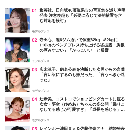
01
集英社、日向坂46藤嶌果歩の写真集を巡り声明
発表 注意喚起も「必要に応じて法的措置を含
む対応を検討」
モデルプレス
02
寺田心、週6ジム通いで体重62kg→82kgに
110kgのベンチプレス持ち上げる姿披露「胸板
の厚みすごい」「かっこいい」と反響
モデルプレス
03
広末涼子、病名公表を決断した次男からの言葉
「言い訳にするのも嫌だった」「言うべきか迷
った」
モデルプレス
04
辻希美、コストコでショッピングカートに座る
次女・夢空（ゆめあ）ちゃんの姿公開「乗りこ
なしてる感じが可愛すぎ」「成長を感じる」の
声
モデルプレス
05
レインボー池田直人＆佐藤佳奈アナ、結婚発表