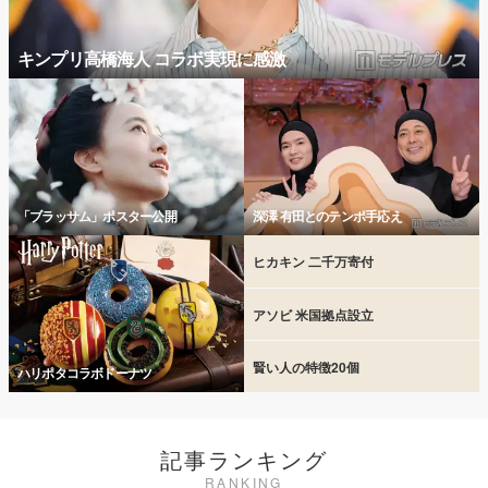
キンプリ高橋海人 コラボ実現に感激
「ブラッサム」ポスター公開
深澤 有田とのテンポ手応え
ヒカキン 二千万寄付
アソビ 米国拠点設立
賢い人の特徴20個
ハリポタコラボドーナツ
記事ランキング
RANKING