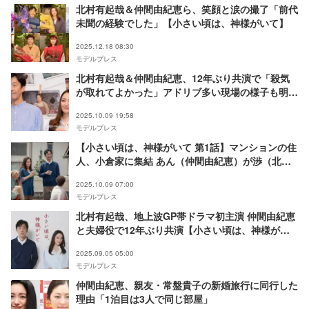
北村有起哉＆仲間由紀恵ら、笑顔と涙の撮了「前代
未聞の経験でした」【小さい頃は、神様がいて】
2025.12.18 08:30
モデルプレス
北村有起哉＆仲間由紀恵、12年ぶり共演で「殺気
が取れてよかった」アドリブ多い現場の様子も明か
す【小さい頃は、神様がいて】
2025.10.09 19:58
モデルプレス
【小さい頃は、神様がいて 第1話】マンションの住
人、小倉家に集結 あん（仲間由紀恵）が渉（北村
有起哉）に言い放ったこととは
2025.10.09 07:00
モデルプレス
北村有起哉、地上波GP帯ドラマ初主演 仲間由紀恵
と夫婦役で12年ぶり共演【小さい頃は、神様がい
て】
2025.09.05 05:00
モデルプレス
仲間由紀恵、親友・常盤貴子の新婚旅行に同行した
理由「1泊目は3人で同じ部屋」