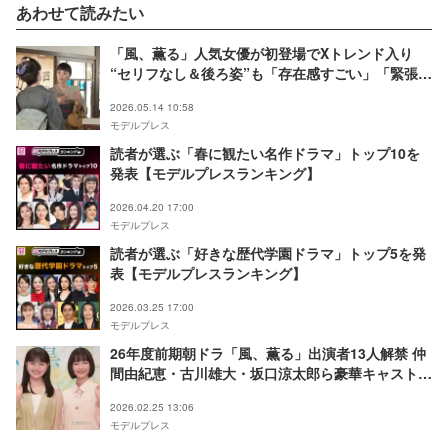
あわせて読みたい
「風、薫る」人気女優が初登場でXトレンド入り
“セリフなし＆後ろ姿”も「存在感すごい」「緊張感
増す」の声【ネタバレあり】
2026.05.14 10:58
モデルプレス
読者が選ぶ「春に観たい名作ドラマ」トップ10を
発表【モデルプレスランキング】
2026.04.20 17:00
モデルプレス
読者が選ぶ「好きな歴代学園ドラマ」トップ5を発
表【モデルプレスランキング】
2026.03.25 17:00
モデルプレス
26年度前期朝ドラ「風、薫る」出演者13人解禁 仲
間由紀恵・古川雄大・坂口涼太郎ら豪華キャスト集
結
2026.02.25 13:06
モデルプレス