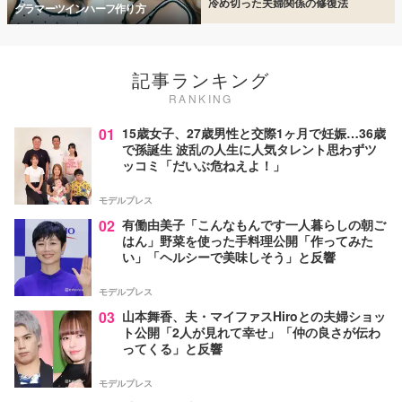
冷め切った夫婦関係の修復法
グラマーツインハーフ作り方
記事ランキング
RANKING
01
15歳女子、27歳男性と交際1ヶ月で妊娠…36歳
で孫誕生 波乱の人生に人気タレント思わずツ
ッコミ「だいぶ危ねえよ！」
モデルプレス
02
有働由美子「こんなもんです一人暮らしの朝ご
はん」野菜を使った手料理公開「作ってみた
い」「ヘルシーで美味しそう」と反響
モデルプレス
03
山本舞香、夫・マイファスHiroとの夫婦ショッ
ト公開「2人が見れて幸せ」「仲の良さが伝わ
ってくる」と反響
モデルプレス