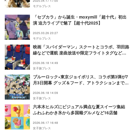
2025.04.17 17:00
モデルプレス
「セブカラ」から誕生・moxymill「超十代」初出
演 迫力ライブで魅了【超十代2025】
2025.03.26 23:27
モデルプレス
映画「スパイダーマン」スクートとコラボ、羽田路
線などで運航 楽曲放送や限定フライトタグなどの
特典も
2026.06.18 14:49
女子旅プレス
ブルーロック×東京ジョイポリス、コラボ第3弾が7
月3日開幕 グッズ＆フード、アトラクションまで内
容満載
2026.06.18 14:09
女子旅プレス
六本木ヒルズにビジュアル満点な夏スイーツ集結
ふわふわかき氷から多国籍グルメなど16店舗
2026.06.17 16:48
女子旅プレス