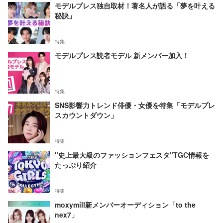
モデルプレス独自取材！著名人が語る「夢を叶える
秘訣」
特集
モデルプレス読者モデル 新メンバー加入！
特集
SNS影響力トレンド俳優・女優を特集「モデルプレ
スカウントダウン」
特集
"史上最大級のファッションフェスタ"TGC情報を
たっぷり紹介
特集
moxymill新メンバーオーディション「to the
nex7」