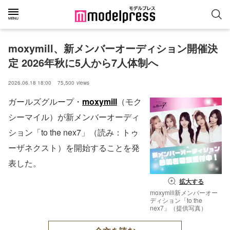
moxymill、新メンバーオーディション開催決
定 2026年秋に5人から7人体制へ
2026.06.18 18:00
75,500
views
ガールズグループ・
moxymill
（モク
シーマイル）が新メンバーオーディ
ション「to the nex7」（読み：トゥ
ーザネクスト）を開始することを発
表した。
拡大する
moxymill新メンバーオー
ディション「to the
nex7」（提供写真）