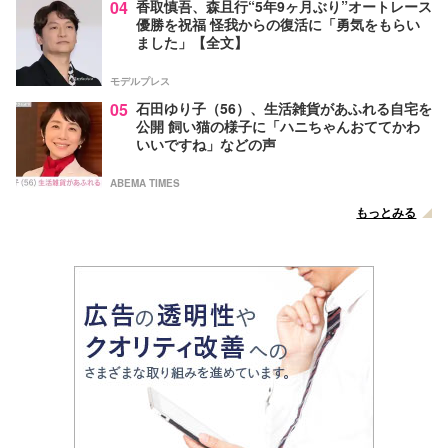
04
香取慎吾、森且行“5年9ヶ月ぶり”オートレース
優勝を祝福 怪我からの復活に「勇気をもらい
ました」【全文】
モデルプレス
05
石田ゆり子（56）、生活雑貨があふれる自宅を
公開 飼い猫の様子に「ハニちゃんおててかわ
いいですね」などの声
ABEMA TIMES
もっとみる