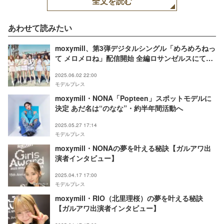
全文を読む
あわせて読みたい
moxymill、第3弾デジタルシングル「めろめろねっ
て メロメロね」配信開始 全編ロサンゼルスにて撮
影
2025.06.02 22:00
モデルプレス
moxymill・NONA「Popteen」スポットモデルに
決定 あだ名は“のなな”・約半年間活動へ
2025.05.27 17:14
モデルプレス
moxymill・NONAの夢を叶える秘訣【ガルアワ出
演者インタビュー】
2025.04.17 17:00
モデルプレス
moxymill・RIO（北里理桜）の夢を叶える秘訣
【ガルアワ出演者インタビュー】