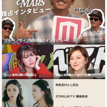
ブルーノマーズWEB独占インタビュー
恋人と破局 決断の理由語る
病名公表決断した息子の言葉
寿美花代さん死去
元TBS山本アナ 離婚発表