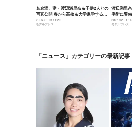
名倉潤、妻・渡辺満里奈＆子供2人との
渡辺満里奈
写真公開 春から高校＆大学進学する我
宅街に警備
が子へ「親父は陰ながら応援してま
に共演者「
2026.03.19 14:29
2026.02.04 16
モデルプレス
モデルプレス
す」
「ニュース」カテゴリーの最新記事