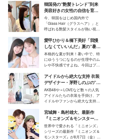
韓国発の“艶髪トレンド”到来
美容好きの女性の自信を育む
「ヘアケア事情」って？
今、韓国をはじめ国内外で
「Glass Hair（グラスヘア）」と
呼ばれる艶髪スタイルが熱い視線
を集めています。メイクやファッ
愛甲ひかり＆橋下美好「我慢
ションの完成度を高めるベースと
して、“髪そのものの美しさ”に改
しなくていいんだ」夏の“暑さ
めて注目する人が増えている様
対策”の新しい選択肢とは？
本格的な夏が到来！暑い中で、特
子。今回は、そんな憧れの艶やか
にゆううつになるのが生理中のム
な髪を日常で叶える、美容好きの
レや不快感ですよね。今回はプラ
女性たちのヘアケア事情を紹介し
イベートでも仲良しで旅行好きな
ます。
アイドルから絶大な支持 衣装
モデル・愛甲ひかりさんと橋下美
好さんを迎えて本音で女子会トー
デザイナー・茅野しのぶの“可
ク。猛暑のお出かけを快適に過ご
愛い”を作る美学＜「シチズン
AKB48や＝LOVEなど数々の人気
すヒントや、2人が感動した夏の
クロスシー」インタビュー＞
アイドルたちの衣装を手掛け、ア
生理の新常識にも迫りました。
イドルやファンから絶大な支持を
得る、株式会社オサレカンパニー
宮城舞・島村雄大、最新作
取締役兼クリエイティブディレク
ター・茅野しのぶ。一人ひとりの
『ミニオンズ＆モンスター
個性に寄り添い、魅力を引き出す
ズ』の魅力熱弁 ハチャメチャ
世界中で愛される「ミニオンズ」
衣装作りは、多くの女性たちに勇
だけじゃない“友情と絆”に感
シリーズの最新作『ミニオンズ＆
気と自信を与え続けている。
動
モンスターズ』が8月7日（金）に