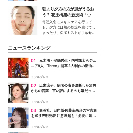
公開。モデルプレスでは、“大のミ
朝より夕方の方が肌がうるお
ニオン好き”という共通点を持つモ
デルの宮城舞と島村雄大の特別対
う？ 花王構築の新技術「ウォ
談をお届け！それぞれの視点か
ーターキャプチャリングスキ
毎朝入念にスキンケアを行って
ら、今作ならではの魅力や予想外
ン（捕水肌）」がスキンケア
も、夕方には肌の乾燥を感じてし
の感動をもたらす奥深いストーリ
の常識を変える予感
まったり、保湿ミストが手放せな
ーについて熱く語り合ってもらっ
いという読者も多いのでは？そん
た。
な美容の常識を大きく変える可能
ニュースランキング
性を秘めた、革新的な「Water
Capturing Skin（ウォーターキャ
プチャリングスキン：捕水肌）」
01
元木湧・安嶋秀生・内村颯太らジュ
技術を、花王が構築した。
ニア9人「Three」開幕 3人制作の新曲＆
手描きセットに込めた想い「もっと前に
進んで夢を掴みたい」【ゲネプロレポ】
モデルプレス
02
広末涼子、病名公表を決断した次男
からの言葉「言い訳にするのも嫌だっ
た」「言うべきか迷った」
モデルプレス
03
集英社、日向坂46藤嶌果歩の写真集
を巡り声明発表 注意喚起も「必要に応じ
て法的措置を含む対応を検討」
モデルプレス