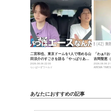
二宮和也、東京ドームを1人で埋める山
「わぁ!!
田涼介のすごさを語る「やっぱりあい
吉岡聖恵（
つはエース」
にこれ…大
2026.08.06 22:00
2026.08.06 21
らいばーずワールド
ABEMA TIMES
あなたにおすすめの記事