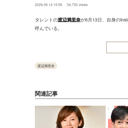
2026.06.14 15:56
34,730
views
タレントの
渡辺満里奈
が6月13日、自身のIn
呼んでいる。
渡辺満里奈
関連記事