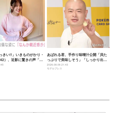
おっきい!!」いきものがかり・
あばれる君、手作り味噌汁公開「貝た
42）、近影に驚きの声「な
っぷりで美味しそう」「しっかり出汁
好き」「なんか親近感が」
が出てそう」の声
:45
2026.08.06 21:43
モデルプレス