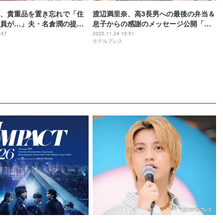
、貴重品を置き忘れで「住
渡辺満里奈、高3長男への最後の弁当＆
員が…」夫・名倉潤の提案
息子からの感謝のメッセージ公開「涙
事件やん」
が出る」「素敵な関係」の声
:47
2025.11.24 15:51
モデルプレス