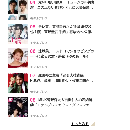
04
元ME:I飯田栞月、ミュージカル初出
演「この上ない喜びとともに大変光栄」
4年ぶり上演「ファントム」城田優らキ
ャスト発表
モデルプレス
05
テレ東、東野圭吾さん追悼 亀梨和
也主演「東野圭吾 手紙」再放送へ 佐藤隆
太・本田翼・中村倫也ら出演
モデルプレス
06
辻希美、コストコでショッピングカ
ートに座る次女・夢空（ゆめあ）ちゃん
の姿公開「乗りこなしてる感じが可愛す
ぎ」「成長を感じる」の声
モデルプレス
07
織田裕二主演「踊る大捜査線
N.E.W.」趣里・増田貴久・佐藤二朗ら新
メンバー紹介映像解禁 各キャラクター象
徴する“謎のキーワード”も
モデルプレス
08
M!LK曽野舜太＆吉田仁人の表紙解
禁「モデルプレスカウントダウンマガジ
ン」巻頭に登場
モデルプレス
もっとみる