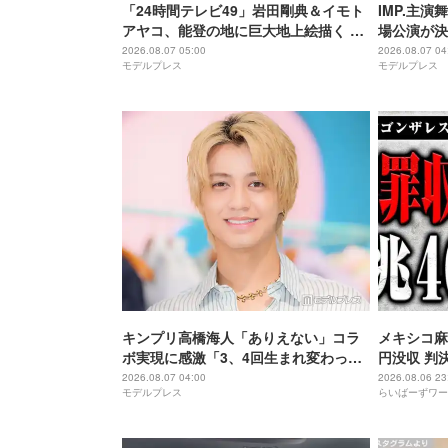
「24時間テレビ49」岩田剛典＆イモト
IMP.主演
アヤコ、能登の地に巨大地上絵描く 完
場公演が決
成披露にはサプライズアーティストも
アップ
2026.08.07 05:00
2026.08.07 04
モデルプレス
モデルプレス
登場予定
キンプリ高橋海人「ありえない」コラ
メキシコ麻
ボ実現に感激「3、4回生まれ変わって
円没収 判
もできない」
2026.08.07 04:00
2026.08.06 23
モデルプレス
らいばーずワー