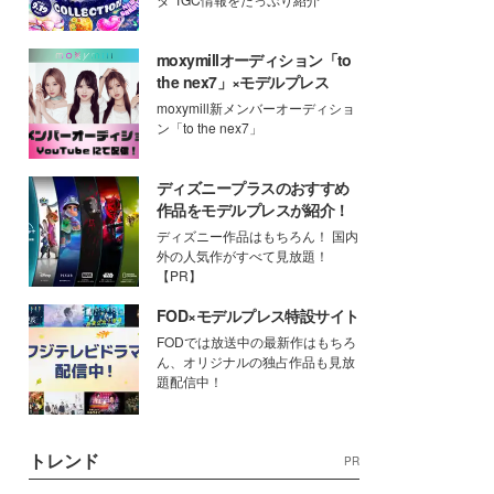
moxymillオーディション「to
the nex7」×モデルプレス
moxymill新メンバーオーディショ
ン「to the nex7」
ディズニープラスのおすすめ
作品をモデルプレスが紹介！
ディズニー作品はもちろん！ 国内
外の人気作がすべて見放題！
【PR】
FOD×モデルプレス特設サイト
FODでは放送中の最新作はもちろ
ん、オリジナルの独占作品も見放
題配信中！
トレンド
PR