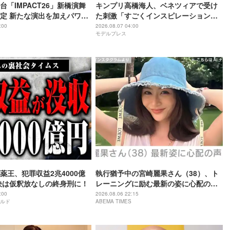
舞台「IMPACT26」新橋演舞
キンプリ高橋海人、ベネツィアで受け
定 新たな演出を加えパワー
た刺激「すごくインスピレーション溢
れる街」
:00
2026.08.07 04:00
モデルプレス
薬王、犯罪収益2兆4000億
執行猶予中の宮崎麗果さん（38）、ト
決は仮釈放なしの終身刑に！
レーニングに励む最新の姿に心配の声
「痩せ過ぎ」「なんだか痛々しい…」
:00
2026.08.06 22:15
ルド
ABEMA TIMES