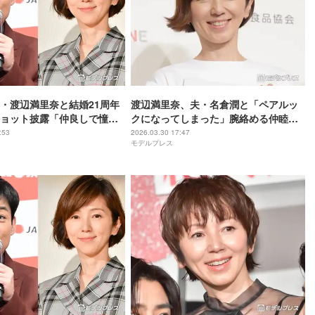
・渡辺満里奈と結婚21周年
渡辺満里奈、夫・名倉潤と「ペアルッ
ョット披露「仲良しで憧れ
クになってしまった」腕絡める仲睦ま
今も昔も変わらず素敵」の
じい姿に「いつまでもラブラブ」「お
:53
2026.03.30 17:47
モデルプレス
揃い可愛すぎる」の声