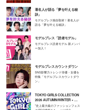
著名人が語る「夢を叶える秘
訣」
モデルプレス独自取材！著名人が
語る「夢を叶える秘訣」
モデルプレス「読者モデル」
モデルプレス読者モデル 新メンバ
ー加入！
モデルプレスカウントダウン
SNS影響力トレンド俳優・女優を
特集「モデルプレスカウントダウ
ン」
TOKYO GIRLS COLLECTION
2026 AUTUMN/WINTER × モ
デルプレス
"史上最大級のファッションフェス
タ"TGC情報をたっぷり紹介