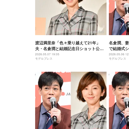
渡辺満里奈「色々乗り越えて21年」
名倉潤、妻
夫・名倉潤と結婚記念日ショット公開
で結婚式シ
「お似合いすぎる」「いつまでも素敵
の夫婦」「
2026.05.07 19:05
2026.05.06 12
モデルプレス
モデルプレス
なご夫婦」と反響
声