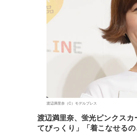
渡辺満里奈（C）モデルプレス
渡辺満里奈、蛍光ピンクスカ
てびっくり」「着こなせるの
/
Unmute