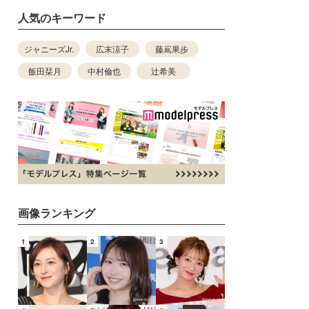
人気のキーワード
ジャニーズJr.
広末涼子
藤嶌果歩
飯田栞月
中村倫也
辻希美
画像ランキング
1
2
3