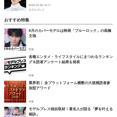
ン級」「かっこよすぎ」とファン絶賛
2026.03.28 18:17
モデルプレス
おすすめ特集
8月のカバーモデルは映画「ブルーロック」の高橋
文哉
特集
各種エンタメ・ライフスタイルにまつわるランキン
グ＆読者アンケート結果を発表
特集
業界初！ 全プラットフォーム横断の大規模読者参
加型アワード
特集
モデルプレス独自取材！著名人が語る「夢を叶える
秘訣」