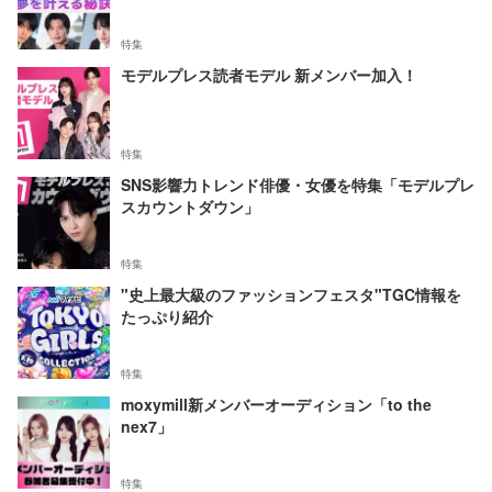
特集
モデルプレス読者モデル 新メンバー加入！
特集
SNS影響力トレンド俳優・女優を特集「モデルプレ
スカウントダウン」
特集
"史上最大級のファッションフェスタ"TGC情報を
たっぷり紹介
特集
moxymill新メンバーオーディション「to the
nex7」
特集