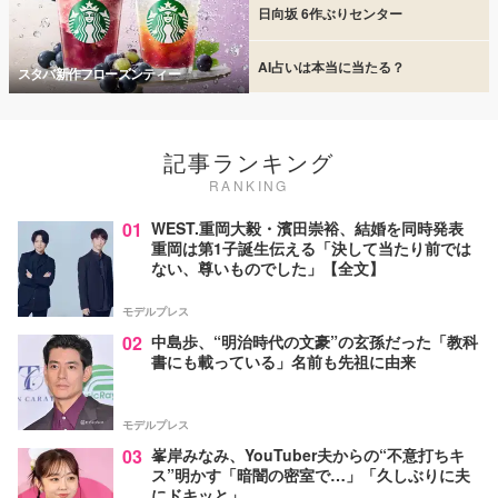
日向坂 6作ぶりセンター
AI占いは本当に当たる？
スタバ新作フローズンティー
記事ランキング
RANKING
01
WEST.重岡大毅・濱田崇裕、結婚を同時発表
重岡は第1子誕生伝える「決して当たり前では
ない、尊いものでした」【全文】
モデルプレス
02
中島歩、“明治時代の文豪”の玄孫だった「教科
書にも載っている」名前も先祖に由来
モデルプレス
03
峯岸みなみ、YouTuber夫からの“不意打ちキ
ス”明かす「暗闇の密室で…」「久しぶりに夫
にドキッと」