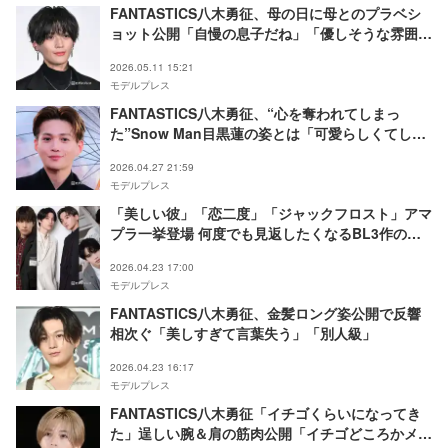
FANTASTICS八木勇征、母の日に母とのプラベシ
ョット公開「自慢の息子だね」「優しそうな雰囲
気」の声
2026.05.11 15:21
モデルプレス
FANTASTICS八木勇征、“心を奪われてしまっ
た”Snow Man目黒蓮の姿とは「可愛らしくてしょ
うがなくて」【SAKAMOTO DAYS】
2026.04.27 21:59
モデルプレス
「美しい彼」「恋二度」「ジャックフロスト」アマ
プラ一挙登場 何度でも見返したくなるBL3作の魅
力解説
2026.04.23 17:00
モデルプレス
FANTASTICS八木勇征、金髪ロング姿公開で反響
相次ぐ「美しすぎて言葉失う」「別人級」
2026.04.23 16:17
モデルプレス
FANTASTICS八木勇征「イチゴくらいになってき
た」逞しい腕＆肩の筋肉公開「イチゴどころかメロ