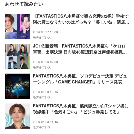
あわせて読みたい
【FANTASTICS八木勇征で観る究極の2択】学校で
隣の席になりたいのはどっち？「美しい彼」清居
vs「矢野くんの普通の日々」矢野
2026.05.27 18:00
モデルプレス
JO1佐藤景瑚・FANTASTICS八木勇征ら「ケロロ
軍曹」出演決定 日向坂46渡辺莉奈は声優初挑戦
【新劇場版☆ケロロ軍曹 復活して速攻地球滅亡の
2026.05.26 09:00
危機であります！】
モデルプレス
FANTASTICS八木勇征、ソロデビュー決定 デビュ
ーシングル「GAME CHANGER」リリース発表
2026.05.23 19:15
モデルプレス
FANTASTICS八木勇征、筋肉際立つ白Tシャツ姿に
視線集中「色気すごい」「ビジュ爆発してる」
2026.05.23 11:45
モデルプレス