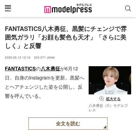
FANTASTICS八木勇征、黒髪にチェンジで雰
囲気ガラリ「お顔も髪色も天才」「さらに美
しく」と反響
2026.06.13 12:16
220,571
views
FANTASTICS
の
八木勇征
が6月12
日、自身のInstagramを更新。黒髪へ
とヘアチェンジした姿を公開し、反
響を呼んでいる。
拡大する
八木勇征（C）モデルプ
レス
全文を読む