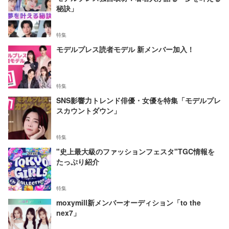
秘訣」
特集
モデルプレス読者モデル 新メンバー加入！
特集
SNS影響力トレンド俳優・女優を特集「モデルプレ
スカウントダウン」
特集
"史上最大級のファッションフェスタ"TGC情報を
たっぷり紹介
特集
moxymill新メンバーオーディション「to the
nex7」