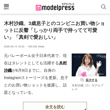
木村沙織、3歳息子とのコンビニお買い物ショ
ットに反響「しっかり両手で持ってて可愛
い」「真剣で愛おしい」
2026.06.10 18:25
158,039
views
元バレーボール女子日本代表で、現
在はタレントとしても活躍する
木村
沙織
が6月9日までに、自身の
Instagramストーリーズを更新。息子
拡大する
とのお買い物ショットを披露し、話
木村沙織（C）モデルプ
レス
題となっている。
全文を読む