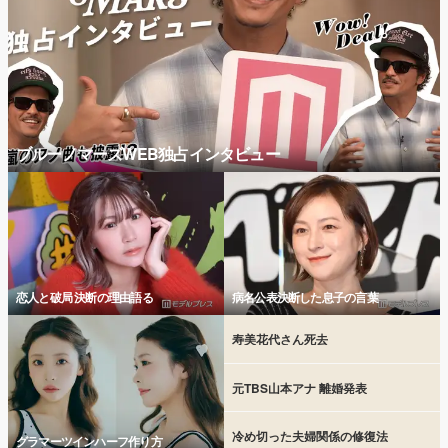
ブルーノマーズWEB独占インタビュー
恋人と破局 決断の理由語る
病名公表決断した息子の言葉
寿美花代さん死去
元TBS山本アナ 離婚発表
冷め切った夫婦関係の修復法
グラマーツインハーフ作り方