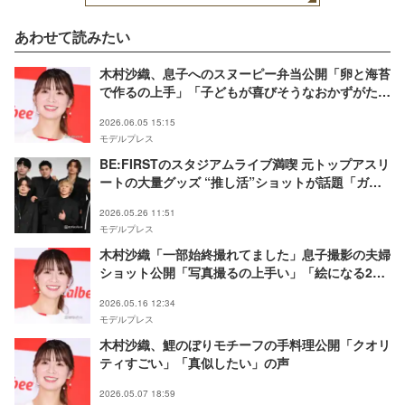
あわせて読みたい
木村沙織、息子へのスヌーピー弁当公開「卵と海苔
で作るの上手」「子どもが喜びそうなおかずがたく
さん」と反響
2026.06.05 15:15
モデルプレス
BE:FIRSTのスタジアムライブ満喫 元トップアスリ
ートの大量グッズ “推し活”ショットが話題「ガチ
勢」「推しが一緒で嬉しい」
2026.05.26 11:51
モデルプレス
木村沙織「一部始終撮れてました」息子撮影の夫婦
ショット公開「写真撮るの上手い」「絵になる2
人」と反響
2026.05.16 12:34
モデルプレス
木村沙織、鯉のぼりモチーフの手料理公開「クオリ
ティすごい」「真似したい」の声
2026.05.07 18:59