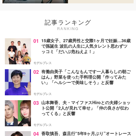
記事ランキング
RANKING
01
15歳女子、27歳男性と交際1ヶ月で妊娠…36歳
で孫誕生 波乱の人生に人気タレント思わずツ
ッコミ「だいぶ危ねえよ！」
モデルプレス
02
有働由美子「こんなもんです一人暮らしの朝ご
はん」野菜を使った手料理公開「作ってみた
い」「ヘルシーで美味しそう」と反響
モデルプレス
03
山本舞香、夫・マイファスHiroとの夫婦ショッ
ト公開「2人が見れて幸せ」「仲の良さが伝わ
ってくる」と反響
モデルプレス
04
香取慎吾、森且行“5年9ヶ月ぶり”オートレース