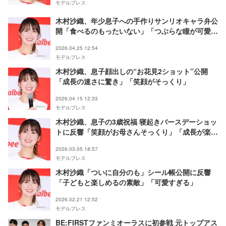
モデルプレス
木村沙織、年少息子への手作りサンリオキャラ弁公
開「食べるのもったいない」「つぶらな瞳が可愛
い」
2026.04.25 12:54
モデルプレス
木村沙織、息子顔出しの“お花見2ショット”公開
「成長の速さに驚き」「笑顔がそっくり」
2026.04.15 12:33
モデルプレス
木村沙織、息子の3歳祝福 寝起きバースデーショッ
トに反響「笑顔がお母さんそっくり」「成長が楽し
み」
2026.03.05 18:57
モデルプレス
木村沙織「ついに自分のも」シール帳公開に反響
「子どもと楽しめるの素敵」「可愛すぎる」
2026.02.21 12:52
モデルプレス
BE:FIRSTファンミオーラスに初参戦 元トップアス