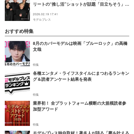
リートの“推し活”ショットが話題「目立ちそう」
「BESTYなの知らなかった」
2026.02.19 17:41
モデルプレス
おすすめ特集
8月のカバーモデルは映画「ブルーロック」の高橋
文哉
特集
各種エンタメ・ライフスタイルにまつわるランキン
グ＆読者アンケート結果を発表
特集
業界初！ 全プラットフォーム横断の大規模読者参
加型アワード
特集
モデルプレス独自取材！著名人が語る「夢を叶える