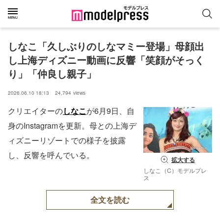
しなこ「久しぶりのしなマミー登場」母顔出
し上海ディズニー動画に反響「笑顔がそっく
り」「仲良し親子」
2026.06.10 18:13
24,794
views
クリエイターの
しなこ
が6月9日、自
身のInstagramを更新。母との上海デ
ィズニーリゾートでの様子を披露
し、反響を呼んでいる。
拡大する
しなこ（C）モデルプレ
ス
全文を読む