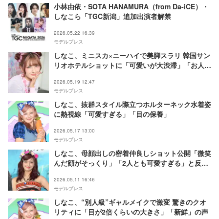
小林由依・SOTA HANAMURA（from Da-iCE）・
しなこら「TGC新潟」追加出演者解禁
2026.05.22 16:39
モデルプレス
しなこ、ミニスカ×ニーハイで美脚スラリ 韓国サン
リオホテルショットに「可愛いが大渋滞」「お人形
さんみたい」と反響
2026.05.19 12:47
モデルプレス
しなこ、抜群スタイル際立つホルターネック水着姿
に熱視線「可愛すぎる」「目の保養」
2026.05.17 13:00
モデルプレス
しなこ、母顔出しの密着仲良しショット公開「微笑
んだ顔がそっくり」「2人とも可愛すぎる」と反響
【母の日】
2026.05.11 16:46
モデルプレス
しなこ、“別人級”ギャルメイクで激変 驚きのクオ
リティに「目が2倍くらいの大きさ」「新鮮」の声