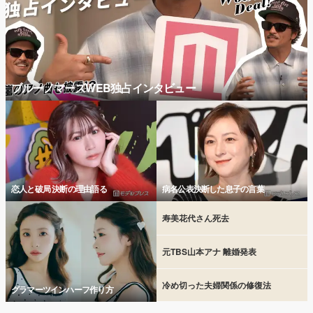
ブルーノマーズWEB独占インタビュー
恋人と破局 決断の理由語る
病名公表決断した息子の言葉
寿美花代さん死去
元TBS山本アナ 離婚発表
冷め切った夫婦関係の修復法
グラマーツインハーフ作り方