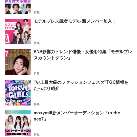
特集
モデルプレス読者モデル 新メンバー加入！
特集
SNS影響力トレンド俳優・女優を特集「モデルプレ
スカウントダウン」
特集
"史上最大級のファッションフェスタ"TGC情報を
たっぷり紹介
特集
moxymill新メンバーオーディション「to the
nex7」
特集