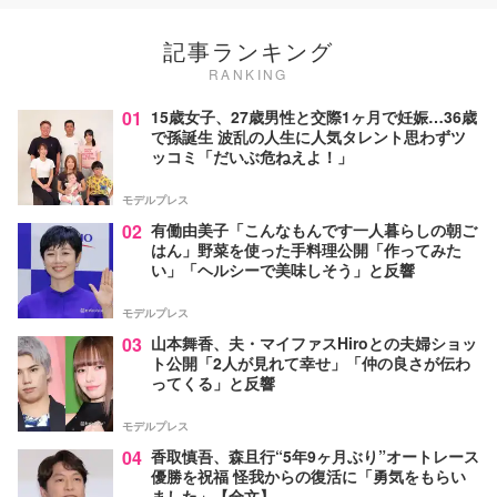
記事ランキング
RANKING
01
15歳女子、27歳男性と交際1ヶ月で妊娠…36歳
で孫誕生 波乱の人生に人気タレント思わずツ
ッコミ「だいぶ危ねえよ！」
モデルプレス
02
有働由美子「こんなもんです一人暮らしの朝ご
はん」野菜を使った手料理公開「作ってみた
い」「ヘルシーで美味しそう」と反響
モデルプレス
03
山本舞香、夫・マイファスHiroとの夫婦ショッ
ト公開「2人が見れて幸せ」「仲の良さが伝わ
ってくる」と反響
モデルプレス
04
香取慎吾、森且行“5年9ヶ月ぶり”オートレース
優勝を祝福 怪我からの復活に「勇気をもらい
ました」【全文】