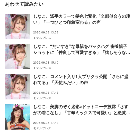
あわせて読みたい
しなこ、派手カラーで髪色七変化「全部似合うの凄
い」「一つひとつ印象変わる」の声
2026.06.09 13:59
モデルプレス
しなこ、“だいすき”な母親をバックハグ 密着親子
ショットに「仲良しで可愛すぎる」「嬉しそうな表
情にほっこり」の声
2026.06.08 15:10
モデルプレス
しなこ、コメント入り1人プリクラ公開「さらに盛
れてる」「天使みたい」の声
2026.06.06 17:43
モデルプレス
しなこ、美脚のぞく迷彩×ドットコーデ披露「さす
がの着こなし」「甘辛ミックスで可愛い」と絶賛の
声
2026.05.25 17:48
モデルプレス