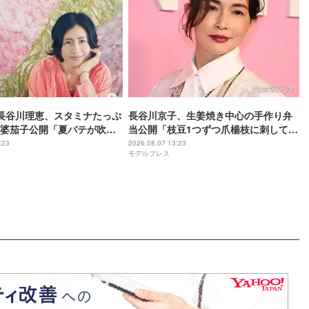
長谷川理恵、スタミナたっぷ
長谷川京子、生姜焼き中心の手作り弁
婆茄子公開「夏バテが吹っ
当公開「枝豆1つずつ爪楊枝に刺してる
「食欲そそられる色」の声
のマメ」「彩り綺麗」と反響
:23
2026.08.07 13:23
モデルプレス