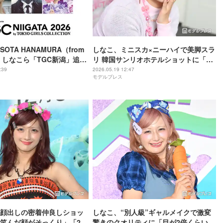
OTA HANAMURA（from
しなこ、ミニスカ×ニーハイで美脚スラ
）・しなこら「TGC新潟」追加
リ 韓国サンリオホテルショットに「可
愛いが大渋滞」「お人形さんみたい」
:39
2026.05.19 12:47
モデルプレス
と反響
顔出しの密着仲良しショッ
しなこ、“別人級”ギャルメイクで激変
笑んだ顔がそっくり」「2人
驚きのクオリティに「目が2倍くらいの