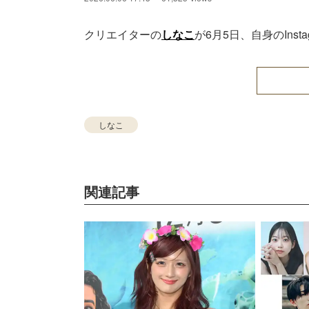
クリエイターの
しなこ
が6月5日、自身のIns
しなこ
関連記事