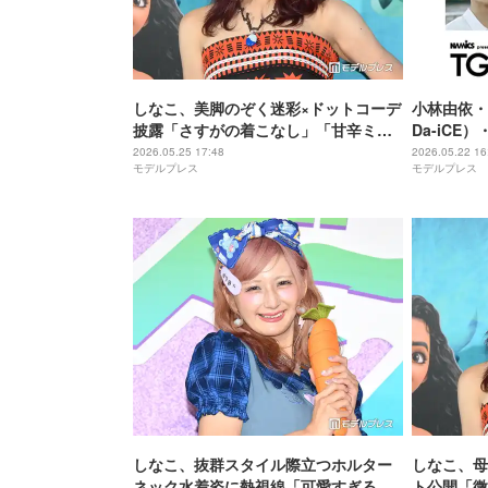
しなこ、美脚のぞく迷彩×ドットコーデ
小林由依・S
披露「さすがの着こなし」「甘辛ミッ
Da-iCE
クスで可愛い」と絶賛の声
出演者解禁
2026.05.25 17:48
2026.05.22 16
モデルプレス
モデルプレス
しなこ、抜群スタイル際立つホルター
しなこ、母
ネック水着姿に熱視線「可愛すぎる」
ト公開「微