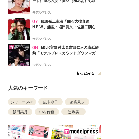
ートに座る次女・夢空（ゆめあ）ちゃん
の姿公開「乗りこなしてる感じが可愛す
ぎ」「成長を感じる」の声
モデルプレス
07
織田裕二主演「踊る大捜査線
N.E.W.」趣里・増田貴久・佐藤二朗ら新
メンバー紹介映像解禁 各キャラクター象
徴する“謎のキーワード”も
モデルプレス
08
M!LK曽野舜太＆吉田仁人の表紙解
禁「モデルプレスカウントダウンマガジ
ン」巻頭に登場
モデルプレス
もっとみる
人気のキーワード
ジャニーズJr.
広末涼子
藤嶌果歩
飯田栞月
中村倫也
辻希美