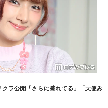
リクラ公開「さらに盛れてる」「天使み
Loaded
:
87.03%