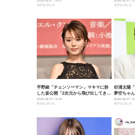
麗」「大人っぽい雰囲気が素敵」と反
大丈夫？」
2026.08.07 14:01
2026.08.07 13
モデルプレス
モデルプレス
響
平野綾「チェンソーマン」マキマに扮
杉浦太陽「
した姿公開「2次元から飛び出してきた
夢空ちゃん
みたい」「美しさに思わず目を奪われ
らない」「
2026.08.07 13:44
2026.08.07 13
モデルプレス
モデルプレス
た」と反響