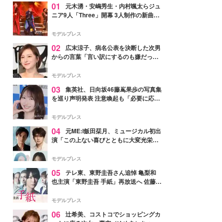
01
元木湧・安嶋秀生・内村颯太らジュ
ニア9人「Three」開幕 3人制作の新曲＆
手描きセットに込めた想い「もっと前に
進んで夢を掴みたい」【ゲネプロレポ】
モデルプレス
02
広末涼子、病名公表を決断した次男
からの言葉「言い訳にするのも嫌だっ
た」「言うべきか迷った」
モデルプレス
03
集英社、日向坂46藤嶌果歩の写真集
を巡り声明発表 注意喚起も「必要に応じ
て法的措置を含む対応を検討」
モデルプレス
04
元ME:I飯田栞月、ミュージカル初出
演「この上ない喜びとともに大変光栄」
4年ぶり上演「ファントム」城田優らキ
ャスト発表
モデルプレス
05
テレ東、東野圭吾さん追悼 亀梨和
也主演「東野圭吾 手紙」再放送へ 佐藤隆
太・本田翼・中村倫也ら出演
モデルプレス
06
辻希美、コストコでショッピングカ