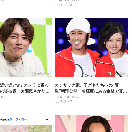
「透明感レベチ」と反響
さ」「完璧な着こなし」と反響
:55
2026.08.07 13:51
モデルプレス
近い近いw」カメラに寄る
カジサック家、子どもたちへの“簡
の姿披露「無邪気さがたま
単”料理公開「冷蔵庫にある食材で真似
全てが愛おしい」の声
できそう」「大人も喜びそうなメニュ
:40
2026.08.07 13:37
モデルプレス
ー」の声