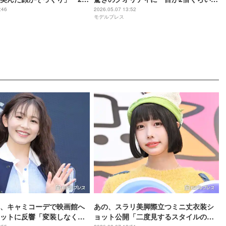
ぎる」と反響【母の日】
大きさ」「新鮮」の声
:46
2026.05.07 13:52
モデルプレス
、キャミコーデで映画館へ
あの、スラリ美脚際立つミニ丈衣装シ
ットに反響「変装しなくて
ョット公開「二度見するスタイルの良