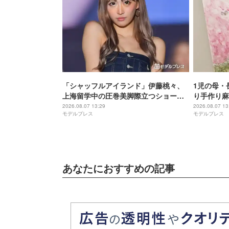
「シャッフルアイランド」伊藤桃々、
1児の母・
上海留学中の圧巻美脚際立つショーパ
り手作り麻
ン姿に反響「身体の半分以上脚」「レ
飛びそう」
2026.08.07 13:29
2026.08.07 13
モデルプレス
モデルプレス
ベチのスタイル」
あなたにおすすめの記事