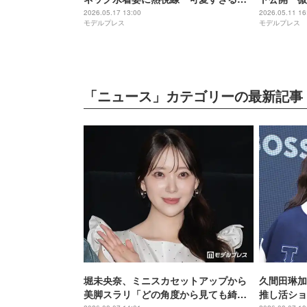
「目の保養」
とも可愛す
2026.05.17 13:00
2026.05.11 16
モデルプレス
モデルプレス
「ニュース」カテゴリーの最新記事
堀未央奈、ミニスカセットアップから
久間田琳加
美脚スラリ「どの角度から見ても綺
推し活ショ