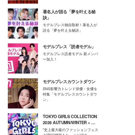
著名人が語る「夢を叶える秘
訣」
モデルプレス独自取材！著名人が
語る「夢を叶える秘訣」
モデルプレス「読者モデル」
モデルプレス読者モデル 新メンバ
ー加入！
モデルプレスカウントダウン
SNS影響力トレンド俳優・女優を
特集「モデルプレスカウントダウ
ン」
TOKYO GIRLS COLLECTION
2026 AUTUMN/WINTER × モ
デルプレス
"史上最大級のファッションフェス
タ"TGC情報をたっぷり紹介