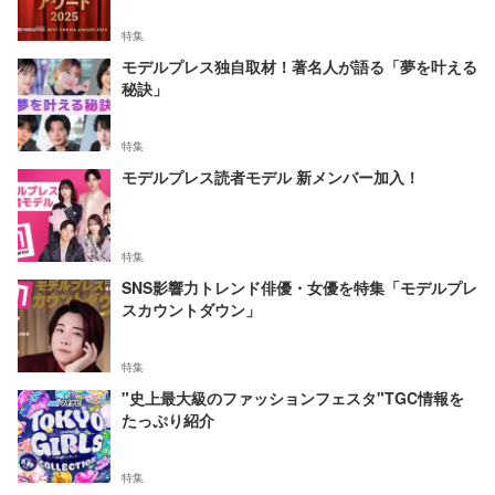
特集
モデルプレス独自取材！著名人が語る「夢を叶える
秘訣」
特集
モデルプレス読者モデル 新メンバー加入！
特集
SNS影響力トレンド俳優・女優を特集「モデルプレ
スカウントダウン」
特集
"史上最大級のファッションフェスタ"TGC情報を
たっぷり紹介
特集