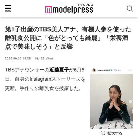
第1子出産のTBS美人アナ、有機人参を使った
離乳食公開に「色がとっても綺麗」「栄養満
点で美味しそう」と反響
2026.06.06 19:29
14,129
views
TBSアナウンサーの
近藤夏子
が6月5
日、自身のInstagramストーリーズを
更新。手作りの離乳食を披露した。
拡大する