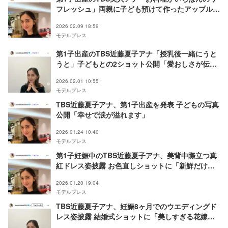
フレッシュ」両親に子ども預けて作ったアップルパ
イ披露「お店で売ってそう」「ご両親心強い」
2026.02.09 18:59
モデルプレス
第1子出産のTBS近藤夏子アナ「授乳後一緒にうと
うと」子どもとの2ショット公開「愛おしさが伝わ
ってきて泣ける」「尊い瞬間」の声
2026.02.01 10:55
モデルプレス
TBS近藤夏子アナ、第1子出産を発表 子どもの写真
公開「幸せで涙が溢れます」
2026.01.24 10:40
モデルプレス
第1子妊娠中のTBS近藤夏子アナ、美背中際立つ真
紅ドレス姿披露 お色直しショットに「新鮮だけど
似合う」「芸術作品のよう」の声
2026.01.20 19:04
モデルプレス
TBS近藤夏子アナ、妊娠8ヶ月でのウエディングド
レス姿披露 結婚式ショットに「美しすぎる花嫁」
「幸せいっぱい」と反響