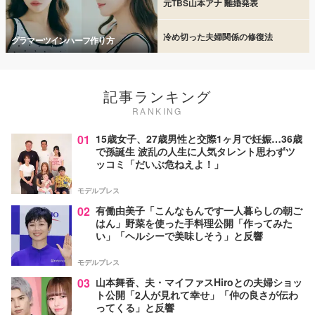
元TBS山本アナ 離婚発表
冷め切った夫婦関係の修復法
グラマーツインハーフ作り方
記事ランキング
RANKING
01
15歳女子、27歳男性と交際1ヶ月で妊娠…36歳
で孫誕生 波乱の人生に人気タレント思わずツ
ッコミ「だいぶ危ねえよ！」
モデルプレス
02
有働由美子「こんなもんです一人暮らしの朝ご
はん」野菜を使った手料理公開「作ってみた
い」「ヘルシーで美味しそう」と反響
モデルプレス
03
山本舞香、夫・マイファスHiroとの夫婦ショッ
ト公開「2人が見れて幸せ」「仲の良さが伝わ
ってくる」と反響