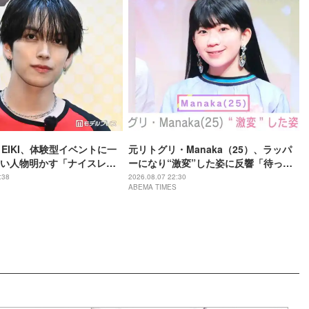
・EIKI、体験型イベントに一
元リトグリ・Manaka（25）、ラッパ
い人物明かす「ナイスレシ
ーになり“激変”した姿に反響「待っ
で終わらない」
て」「昔から見てるけど 最近ずっと可
:38
2026.08.07 22:30
ABEMA TIMES
愛くなってる」