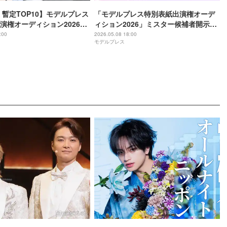
 暫定TOP10】モデルプレス
「モデルプレス特別表紙出演権オーデ
演権オーディション2026＜
ィション2026」ミスター候補者開示＆
予選投票スタート
:00
2026.05.08 18:00
モデルプレス