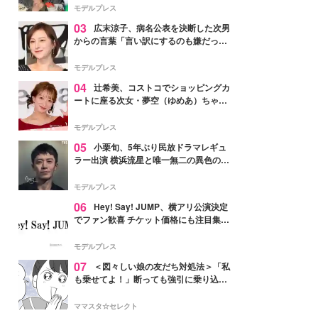
「かっこいい」と反響
モデルプレス
03
広末涼子、病名公表を決断した次男
からの言葉「言い訳にするのも嫌だっ
た」「言うべきか迷った」
モデルプレス
04
辻希美、コストコでショッピングカ
ートに座る次女・夢空（ゆめあ）ちゃん
の姿公開「乗りこなしてる感じが可愛す
ぎ」「成長を感じる」の声
モデルプレス
05
小栗旬、5年ぶり民放ドラマレギュ
ラー出演 横浜流星と唯一無二の異色のバ
ディで初共演【LOST10】
モデルプレス
06
Hey! Say! JUMP、横アリ公演決定
でファン歓喜 チケット価格にも注目集ま
る「激アツ」「平成に戻ったみたい」
モデルプレス
07
＜図々しい娘の友だち対処法＞「私
も乗せてよ！」断っても強引に乗り込ん
でくる友だち【第1話まんが】
ママスタ☆セレクト