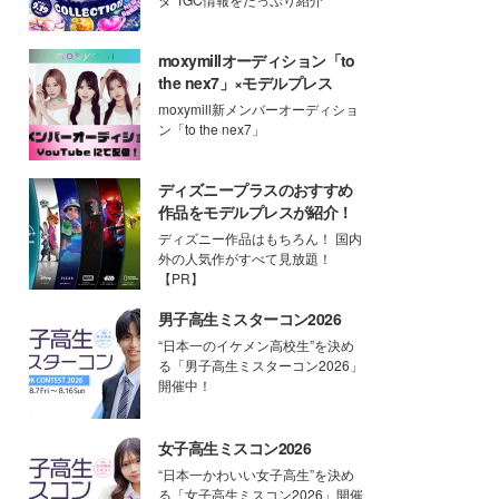
moxymillオーディション「to
the nex7」×モデルプレス
moxymill新メンバーオーディショ
ン「to the nex7」
ディズニープラスのおすすめ
作品をモデルプレスが紹介！
ディズニー作品はもちろん！ 国内
外の人気作がすべて見放題！
【PR】
男子高生ミスターコン2026
“日本一のイケメン高校生”を決め
る「男子高生ミスターコン2026」
開催中！
女子高生ミスコン2026
“日本一かわいい女子高生”を決め
る「女子高生ミスコン2026」開催