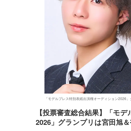
「モデルプレス特別表紙出演権オーディション2026
【投票審査総合結果】「モデ
2026」グランプリは宮田旭
/
Unmute