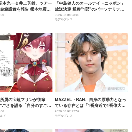
O堂本光一＆井上芳雄、ツアー
「中島健人のオールナイトニッポン」
金箱設置を報告 熊本地震受
放送決定 通称“1部”のパーソナリティ
ジから元気を届けられる形
初担当
:00
2026.08.08 03:00
モデルプレス
所属の宝鐘マリンが後輩
MAZZEL・RAN、自身の原動力となっ
rのすごさを語る「自分のすごさ
ている存在とは「1番身近で1番偉大な
ない」
存在」
:00
2026.08.07 22:59
ルド
モデルプレス