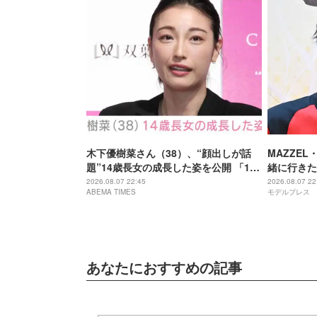
木下優樹菜さん（38）、“顔出しが話
MAZZEL
題”14歳長女の成長した姿を公開 「14
緒に行きた
歳とは思えぬオトナっぽさ」「優樹菜
ーブするま
2026.08.07 22:45
2026.08.07 22
ABEMA TIMES
モデルプレス
ちゃんにそっくりすぎる」など反響
あなたにおすすめの記事