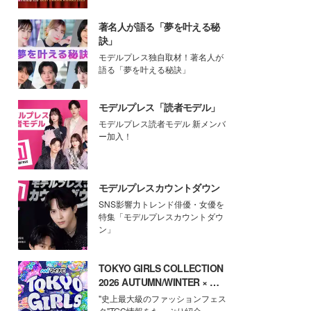
著名人が語る「夢を叶える秘
訣」
モデルプレス独自取材！著名人が
語る「夢を叶える秘訣」
モデルプレス「読者モデル」
モデルプレス読者モデル 新メンバ
ー加入！
モデルプレスカウントダウン
SNS影響力トレンド俳優・女優を
特集「モデルプレスカウントダウ
ン」
TOKYO GIRLS COLLECTION
2026 AUTUMN/WINTER × モ
デルプレス
"史上最大級のファッションフェス
タ"TGC情報をたっぷり紹介