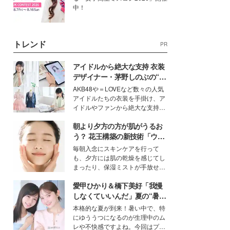
中！
トレンド
PR
アイドルから絶大な支持 衣装
デザイナー・茅野しのぶの“可
愛い”を作る美学＜「シチズン
AKB48や＝LOVEなど数々の人気
クロスシー」インタビュー＞
アイドルたちの衣装を手掛け、ア
イドルやファンから絶大な支持を
得る、株式会社オサレカンパニー
朝より夕方の方が肌がうるお
取締役兼クリエイティブディレク
ター・茅野しのぶ。一人ひとりの
う？ 花王構築の新技術「ウォ
個性に寄り添い、魅力を引き出す
ーターキャプチャリングスキ
毎朝入念にスキンケアを行って
衣装作りは、多くの女性たちに勇
ン（捕水肌）」がスキンケア
も、夕方には肌の乾燥を感じてし
気と自信を与え続けている。
の常識を変える予感
まったり、保湿ミストが手放せな
いという読者も多いのでは？そん
愛甲ひかり＆橋下美好「我慢
な美容の常識を大きく変える可能
性を秘めた、革新的な「Water
しなくていいんだ」夏の“暑さ
Capturing Skin（ウォーターキャ
対策”の新しい選択肢とは？
本格的な夏が到来！暑い中で、特
プチャリングスキン：捕水肌）」
にゆううつになるのが生理中のム
技術を、花王が構築した。
レや不快感ですよね。今回はプラ