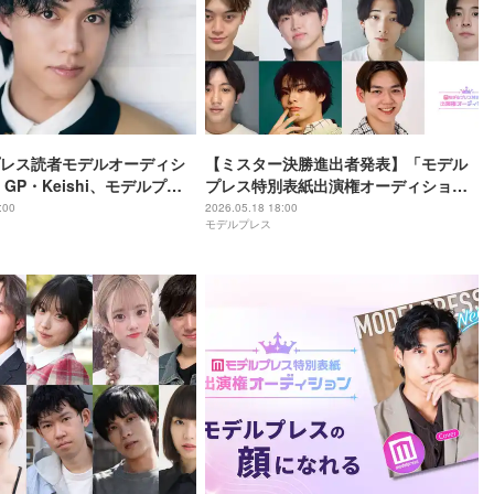
レス読者モデルオーディシ
【ミスター決勝進出者発表】「モデル
」GP・Keishi、モデルプレ
プレス特別表紙出演権オーディション
「今月のカバーモデル
2026」投票スタート
:00
2026.05.18 18:00
モデルプレス
月に登場