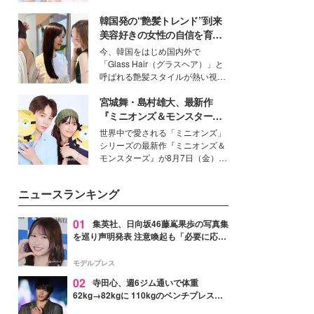
イベートでも仲良しで旅行好きな
韓国発の“艶髪トレンド”到来
モデル・愛甲ひかりさんと橋下美
好さんを迎えて本音で女子会トー
美容好きの女性の自信を育む
ク。猛暑のお出かけを快適に過ご
「ヘアケア事情」って？
今、韓国をはじめ国内外で
すヒントや、2人が感動した夏の
「Glass Hair（グラスヘア）」と
生理の新常識にも迫りました。
呼ばれる艶髪スタイルが熱い視線
を集めています。メイクやファッ
宮城舞・島村雄大、最新作
ションの完成度を高めるベースと
して、“髪そのものの美しさ”に改
『ミニオンズ＆モンスター
めて注目する人が増えている様
ズ』の魅力熱弁 ハチャメチャ
世界中で愛される「ミニオンズ」
子。今回は、そんな憧れの艶やか
だけじゃない“友情と絆”に感
シリーズの最新作『ミニオンズ＆
な髪を日常で叶える、美容好きの
動
モンスターズ』が8月7日（金）に
女性たちのヘアケア事情を紹介し
公開。モデルプレスでは、“大のミ
ます。
ニオン好き”という共通点を持つモ
ニュースランキング
デルの宮城舞と島村雄大の特別対
談をお届け！それぞれの視点か
ら、今作ならではの魅力や予想外
01
集英社、日向坂46藤嶌果歩の写真集
の感動をもたらす奥深いストーリ
を巡り声明発表 注意喚起も「必要に応じ
ーについて熱く語り合ってもらっ
て法的措置を含む対応を検討」
た。
モデルプレス
02
寺田心、週6ジム通いで体重
62kg→82kgに 110kgのベンチプレス持
ち上げる姿披露「胸板の厚みすごい」