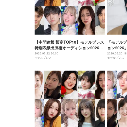
【中間速報 暫定TOP10】モデルプレス
「モデルプ
特別表紙出演権オーディション2026＜
ョン2026
決勝投票＞
ス特別企画
2026.05.22 20:00
2026.05.20 18
モデルプレス
モデルプレス
NEO」5