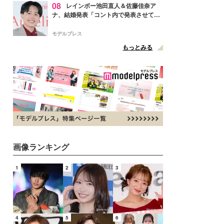
08
レインボー池田直人＆佐藤佳奈ア
ナ、結婚発表「コント内で発表させてい
ただきました」読売テレビ退社は生活拠
点変更のため
モデルプレス
もっとみる
画像ランキング
1
2
3
4
5
6