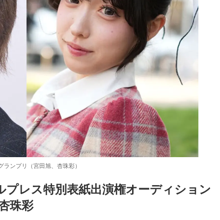
」グランプリ（宮田旭、杏珠彩）
ルプレス特別表紙出演権オーディション
＆杏珠彩
Loaded
:
83.55%