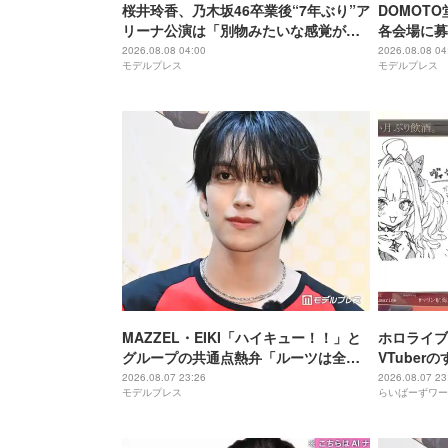
桜井玲香、乃木坂46卒業後“7年ぶり”ア
DOMOT
リーナ公演は「別物みたいな感覚があ
各会場に募
る」【New HISTORY COMING】
け「ステー
2026.08.08 04:00
2026.08.08 04
モデルプレス
モデルプレス
になれば」
MAZZEL・EIKI「ハイキュー！！」と
ホロライブ
グループの共通点熱弁「ルーツは全然
VTube
違うんですけど」
に気づいて
2026.08.07 23:26
2026.08.07 23
モデルプレス
らいばーずワー