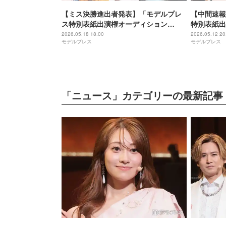
【ミス決勝進出者発表】「モデルプレ
【中間速報
ス特別表紙出演権オーディション
特別表紙出
2026」投票スタート
予選審査＞
2026.05.18 18:00
2026.05.12 20
モデルプレス
モデルプレス
「ニュース」カテゴリーの最新記事