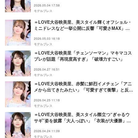
る」の声
2026.05.04 17:58
モデルプレス
＝LOVE大谷映美里、美スタイル輝くオフショル・
ミニドレスなど一挙公開に反響「可愛さMAX」
「お人形みたい」の声
2026.05.03 16:18
モデルプレス
＝LOVE大谷映美里「チェンソーマン」マキマコス
プレが話題「再現度高すぎ」「破壊力すごい」
2026.04.27 16:51
モデルプレス
＝LOVE大谷映美里、赤髪に鮮烈イメチェン「アニ
メから出てきたみたい」「可愛すぎて衝撃」と反響
相次ぐ
2026.04.25 11:18
モデルプレス
＝LOVE大谷映美里、美スタイル際立つ“ぎゃるウ
サギ”姿を披露「大人っぽい」「衣装が大優勝」髪
色チェンジにも絶賛の声
2026.04.24 11:09
モデルプレス