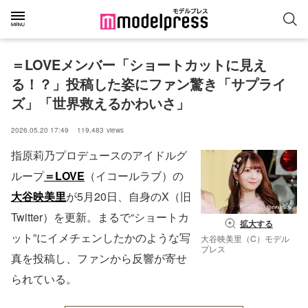
＝LOVEメンバー「ショートカットに見え
る！？」投稿した姿にファン驚き「サプライ
ズ」「世界救えるかわいさ」
2026.05.20 17:49
119,483
views
指原莉乃プロデュースのアイドルグ
ループ
＝LOVE
（イコールラブ）の
大谷映美里
が5月20日、自身のX（旧
Twitter）を更新。まるで“ショートカ
拡大する
ット”にイメチェンしたかのような写
大谷映美里（C）モデル
プレス
真を投稿し、ファンから反響が寄せ
られている。