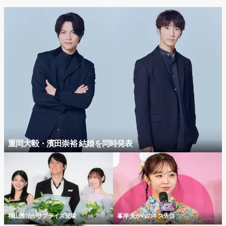
重岡大毅・濱田崇裕 結婚を同時発表
福山雅治がサプライズ登場
峯岸 夫からのキス告白