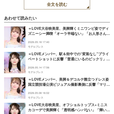
全文を読む
あわせて読みたい
＝LOVE大谷映美里、美脚輝くミニワンピ姿でディ
ズニーシー満喫「オーラ半端ない」「お人形さんみ
たい」と絶賛の声
2026.05.18 17:40
モデルプレス
＝LOVEメンバー、駅＆街中での“変装なし”プライ
ベートショットに反響「普通にいるのビックリ」
「オーラ全開」
2026.05.14 17:56
モデルプレス
＝LOVEメンバー、美脚＆デコルテ際立つドレス姿
国立競技場公演ビジュアル撮影裏側に反響「マリー
ちゃんみたい」「過去一似合う」
2026.05.08 16:02
モデルプレス
＝LOVE大谷映美里、オフショルトップス×ミニス
カコーデで美脚輝く「透明感ハンパない」「輝いて