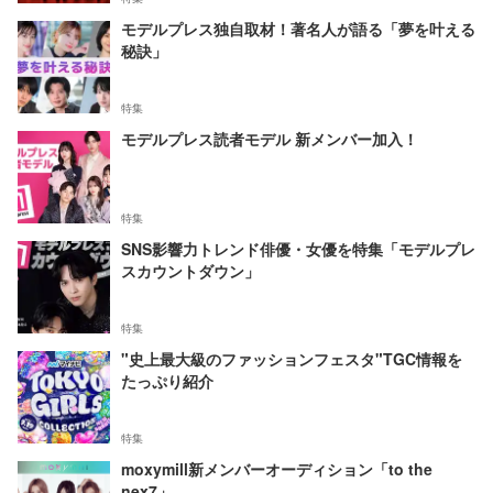
モデルプレス独自取材！著名人が語る「夢を叶える
秘訣」
特集
モデルプレス読者モデル 新メンバー加入！
特集
SNS影響力トレンド俳優・女優を特集「モデルプレ
スカウントダウン」
特集
"史上最大級のファッションフェスタ"TGC情報を
たっぷり紹介
特集
moxymill新メンバーオーディション「to the
nex7」