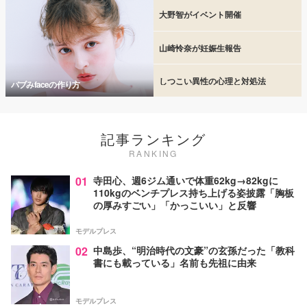
大野智がイベント開催
山崎怜奈が妊娠生報告
しつこい異性の心理と対処法
バブみfaceの作り方
記事ランキング
RANKING
01
寺田心、週6ジム通いで体重62kg→82kgに
110kgのベンチプレス持ち上げる姿披露「胸板
の厚みすごい」「かっこいい」と反響
モデルプレス
02
中島歩、“明治時代の文豪”の玄孫だった「教科
書にも載っている」名前も先祖に由来
モデルプレス