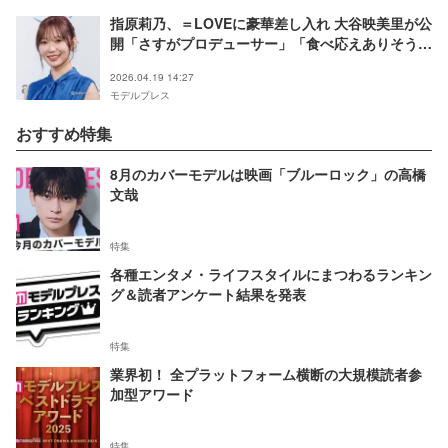
指原莉乃、＝LOVEに豪華差し入れ 大谷映美里が公
開「さすがプロデューサー」「食べ応えありそう」
と反響
2026.04.19 14:27
モデルプレス
おすすめ特集
8月のカバーモデルは映画「ブルーロック」の高橋
文哉
特集
各種エンタメ・ライフスタイルにまつわるランキン
グ＆読者アンケート結果を発表
特集
業界初！ 全プラットフォーム横断の大規模読者参
加型アワード
特集