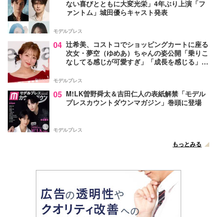
ない喜びとともに大変光栄」4年ぶり上演「フ
ァントム」城田優らキャスト発表
モデルプレス
04
辻希美、コストコでショッピングカートに座る
次女・夢空（ゆめあ）ちゃんの姿公開「乗りこ
なしてる感じが可愛すぎ」「成長を感じる」の
声
モデルプレス
05
M!LK曽野舜太＆吉田仁人の表紙解禁「モデル
プレスカウントダウンマガジン」巻頭に登場
モデルプレス
もっとみる