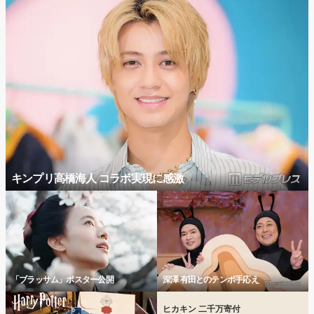
キンプリ高橋海人 コラボ実現に感激
「ブラッサム」ポスター公開
深澤 有田とのテンポ手応え
ヒカキン 二千万寄付