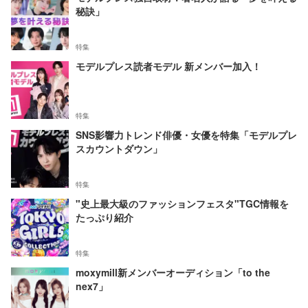
秘訣」
特集
モデルプレス読者モデル 新メンバー加入！
特集
SNS影響力トレンド俳優・女優を特集「モデルプレ
スカウントダウン」
特集
"史上最大級のファッションフェスタ"TGC情報を
たっぷり紹介
特集
moxymill新メンバーオーディション「to the
nex7」