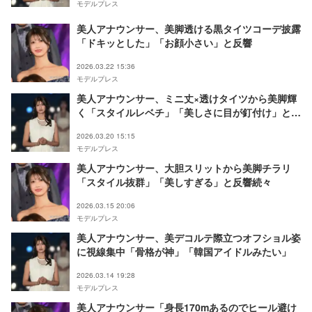
モデルプレス
美人アナウンサー、美脚透ける黒タイツコーデ披露
「ドキッとした」「お顔小さい」と反響
2026.03.22 15:36
モデルプレス
美人アナウンサー、ミニ丈×透けタイツから美脚輝
く「スタイルレベチ」「美しさに目が釘付け」と反
響続々
2026.03.20 15:15
モデルプレス
美人アナウンサー、大胆スリットから美脚チラリ
「スタイル抜群」「美しすぎる」と反響続々
2026.03.15 20:06
モデルプレス
美人アナウンサー、美デコルテ際立つオフショル姿
に視線集中「骨格が神」「韓国アイドルみたい」
2026.03.14 19:28
モデルプレス
美人アナウンサー「身長170mあるのでヒール避け