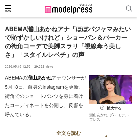
ABEMA瀧山あかねアナ「ほぼパジャマみたい
で恥ずかしいけれど」ショーパン＆パーカー
の街角コーデで美脚スラリ「視線奪う美し
さ」「スタイルレベチ」の声
2026.05.19 12:52
29,222
views
ABEMAの
瀧山あかね
アナウンサーが
5月18日、自身のInstagramを更新。
街角でのショートパンツを身に着け
たコーディネートを公開し、反響を
拡大する
呼んでいる。
瀧山あかね（C）モデル
プレス
全文を読む