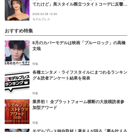
てたけど」美スタイル際立つタイトコーデに反響
「脚の長さがレベチ」「神スタイル」
2026.03.08 12:30
モデルプレス
おすすめ特集
8月のカバーモデルは映画「ブルーロック」の高橋
文哉
特集
各種エンタメ・ライフスタイルにまつわるランキン
グ＆読者アンケート結果を発表
特集
業界初！ 全プラットフォーム横断の大規模読者参
加型アワード
特集
モデルプレス独自取材！著名人が語る「夢を叶える