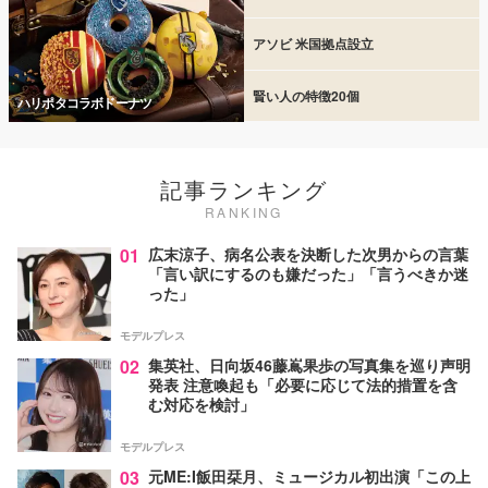
アソビ 米国拠点設立
賢い人の特徴20個
ハリポタコラボドーナツ
記事ランキング
RANKING
01
広末涼子、病名公表を決断した次男からの言葉
「言い訳にするのも嫌だった」「言うべきか迷
った」
モデルプレス
02
集英社、日向坂46藤嶌果歩の写真集を巡り声明
発表 注意喚起も「必要に応じて法的措置を含
む対応を検討」
モデルプレス
03
元ME:I飯田栞月、ミュージカル初出演「この上