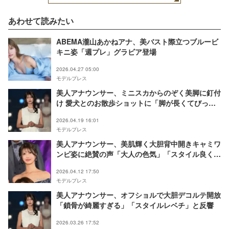
あわせて読みたい
ABEMA瀧山あかねアナ、美バスト際立つブルービ
キニ姿「週プレ」グラビア登場
2026.04.27 05:00
モデルプレス
美人アナウンサー、ミニスカからのぞく美脚に釘付
け 愛犬とのお散歩ショットに「脚が長くてびっく
り」「スタイル抜群」の声
2026.04.19 16:01
モデルプレス
美人アナウンサー、美肌輝く大胆背中開きキャミワ
ンピ姿に絶賛の声「大人の色気」「スタイル良くて
憧れる」
2026.04.12 17:50
モデルプレス
美人アナウンサー、オフショルで大胆デコルテ開放
「鎖骨が綺麗すぎる」「スタイルレベチ」と反響
2026.03.26 17:52