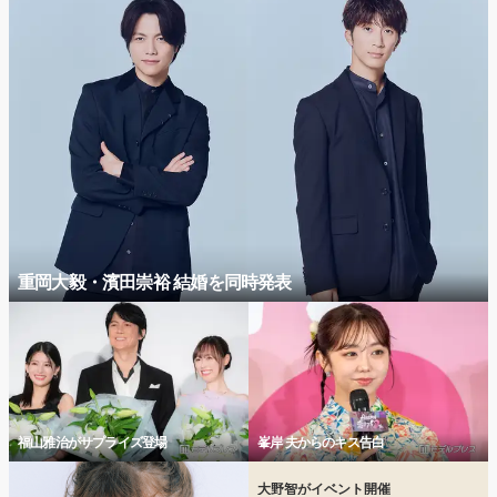
重岡大毅・濱田崇裕 結婚を同時発表
福山雅治がサプライズ登場
峯岸 夫からのキス告白
大野智がイベント開催