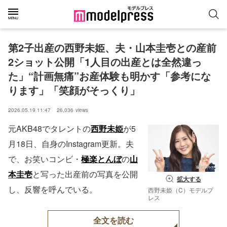
第2子出産の西野未姫、夫・山本圭壱との産前
2ショット公開「1人目の出産とは全然違っ
た」“計画無痛”お産体験も明かす「参考にな
ります」「笑顔がそっくり」
2026.05.19 11:47
26,036
views
元AKB48でタレントの
西野未姫
が5
月18日、自身のInstagram更新。夫
で、お笑いコンビ・
極楽とんぼ
の
山
本圭壱
と写った出産前の写真を公開
拡大する
し、反響を呼んでいる。
西野未姫（C）モデルプ
レス
全文を読む