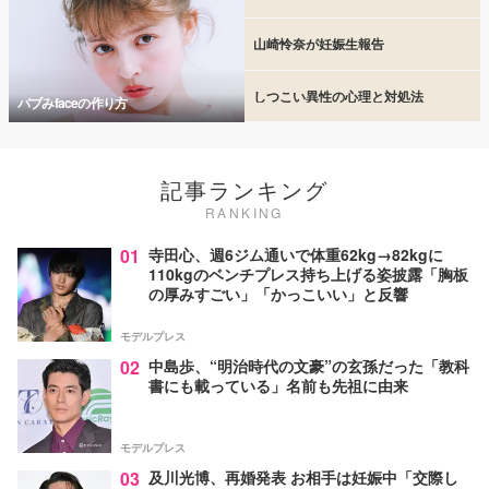
山崎怜奈が妊娠生報告
しつこい異性の心理と対処法
バブみfaceの作り方
記事ランキング
RANKING
01
寺田心、週6ジム通いで体重62kg→82kgに
110kgのベンチプレス持ち上げる姿披露「胸板
の厚みすごい」「かっこいい」と反響
モデルプレス
02
中島歩、“明治時代の文豪”の玄孫だった「教科
書にも載っている」名前も先祖に由来
モデルプレス
03
及川光博、再婚発表 お相手は妊娠中「交際し