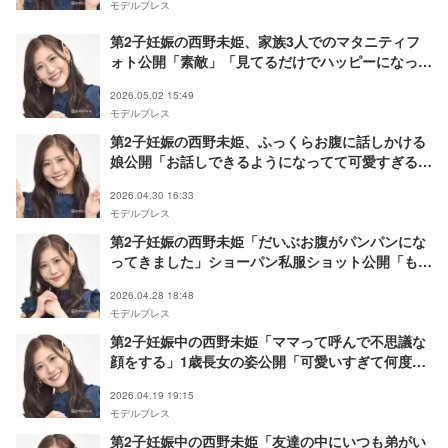
モデルプレス
第2子妊娠の西野未姫、家族3人でのマタニティフ
ォト公開「素敵」「見てるだけでハッピーになっ
た」の声
2026.05.02 15:49
モデルプレス
第2子妊娠の西野未姫、ふっくらお腹に話しかける
娘公開「お話しできるようになってて可愛すぎる」
「お腹大きくなりましたね」と反響
2026.04.30 16:33
モデルプレス
第2子妊娠の西野未姫「だいぶお腹がパンパンにな
ってきました」ショーパン私服ショット公開「もう
臨月なんですね」「むくみ知らずの美脚すぎる」と
2026.04.28 18:48
反響
モデルプレス
第2子妊娠中の西野未姫「ママって呼んで不思議な
顔をする」1歳長女の姿公開「可愛いすぎて何度も
見ちゃう」「どんどんママに似てきた」と反響
2026.04.19 19:15
モデルプレス
第2子妊娠中の西野未姫「友達の中にいつも弟がい