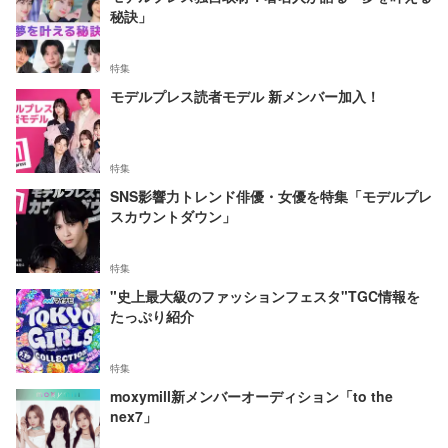
秘訣」
特集
モデルプレス読者モデル 新メンバー加入！
特集
SNS影響力トレンド俳優・女優を特集「モデルプレ
スカウントダウン」
特集
"史上最大級のファッションフェスタ"TGC情報を
たっぷり紹介
特集
moxymill新メンバーオーディション「to the
nex7」