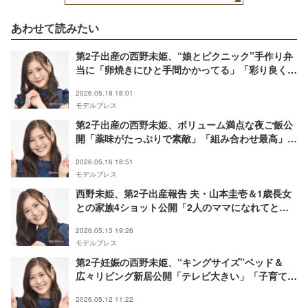
あわせて読みたい
第2子出産の西野未姫、“娘とピクニック”手作り弁
当に「卵焼きにひと手間かかってる」「彩り良くて
美味しそう」と絶賛の声
2026.05.18 18:01
モデルプレス
第2子出産の西野未姫、ボリューム満点な夜ご飯公
開「薬味がたっぷりで素敵」「組み合わせ最高」の
声
2026.05.16 18:51
モデルプレス
西野未姫、第2子出産報告 夫・山本圭壱＆1歳長女
との家族4ショット公開「2人のママになれてとて
も幸せです」【全文】
2026.05.13 19:26
モデルプレス
第2子妊娠の西野未姫、“キングサイズ”ベッド＆
広々リビング新居公開「テレビ大きい」「子育てし
やすそうな間取り」
2026.05.12 11:22