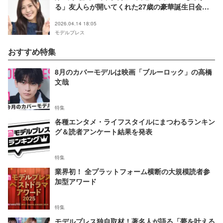
る」友人らが開いてくれた27歳の豪華誕生日会公
開「飾り付けすごい」「弟さんそっくり」の声
2026.04.14 18:05
モデルプレス
おすすめ特集
8月のカバーモデルは映画「ブルーロック」の高橋
文哉
特集
各種エンタメ・ライフスタイルにまつわるランキン
グ＆読者アンケート結果を発表
特集
業界初！ 全プラットフォーム横断の大規模読者参
加型アワード
特集
モデルプレス独自取材！著名人が語る「夢を叶える