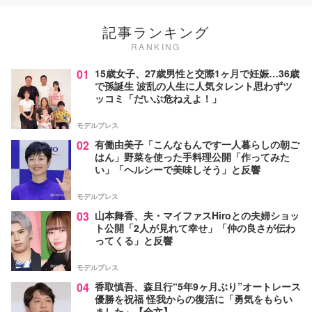
記事ランキング
RANKING
01
15歳女子、27歳男性と交際1ヶ月で妊娠…36歳
で孫誕生 波乱の人生に人気タレント思わずツ
ッコミ「だいぶ危ねえよ！」
モデルプレス
02
有働由美子「こんなもんです一人暮らしの朝ご
はん」野菜を使った手料理公開「作ってみた
い」「ヘルシーで美味しそう」と反響
モデルプレス
03
山本舞香、夫・マイファスHiroとの夫婦ショッ
ト公開「2人が見れて幸せ」「仲の良さが伝わ
ってくる」と反響
モデルプレス
04
香取慎吾、森且行“5年9ヶ月ぶり”オートレース
優勝を祝福 怪我からの復活に「勇気をもらい
ました」【全文】