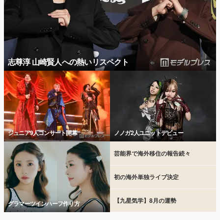
志尊淳 山崎賢人への熱いリスペクト
ジュニア9人コンサート開幕
ノノガ2人ユニットデビュー
芸能界で海外移住の報告続々
初の海外単独ライブ決定
【九星気学】8月の運勢
グラマーツインハーフ作り方