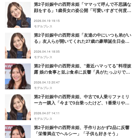
第2子妊娠中の西野未姫「ママって呼んで不思議な
顔をする」1歳長女の姿公開「可愛いすぎて何度も
見ちゃう」「どんどんママに似てきた」と反響
2026.04.19 19:15
モデルプレス
第2子妊娠中の西野未姫「友達の中にいつも弟がい
る」友人らが開いてくれた27歳の豪華誕生日会公
開「飾り付けすごい」「弟さんそっくり」の声
2026.04.14 18:05
モデルプレス
第2子妊娠中の西野未姫、“最近ハマってる”料理披
露 娘の食事と並ぶ食卓に反響「具がたっぷりで美
味しそう」「暑くなってきたからぴったり」
2026.04.13 20:47
モデルプレス
第2子妊娠中の西野未姫、中古で8人乗りファミリ
ーカー購入「今まで3台乗ったけど、1番乗りやす
い」
2026.04.07 14:11
モデルプレス
第2子妊娠中の西野未姫、手作りおかず2品に反響
「栄養満点でヘルシー」「子供も好きそう」