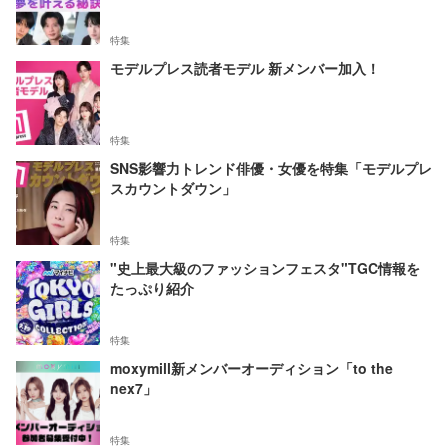
特集
モデルプレス読者モデル 新メンバー加入！
特集
SNS影響力トレンド俳優・女優を特集「モデルプレ
スカウントダウン」
特集
"史上最大級のファッションフェスタ"TGC情報を
たっぷり紹介
特集
moxymill新メンバーオーディション「to the
nex7」
特集