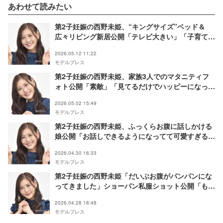
あわせて読みたい
第2子妊娠の西野未姫、“キングサイズ”ベッド＆
広々リビング新居公開「テレビ大きい」「子育てし
やすそうな間取り」
2026.05.12 11:22
モデルプレス
第2子妊娠の西野未姫、家族3人でのマタニティフ
ォト公開「素敵」「見てるだけでハッピーになっ
た」の声
2026.05.02 15:49
モデルプレス
第2子妊娠の西野未姫、ふっくらお腹に話しかける
娘公開「お話しできるようになってて可愛すぎる」
「お腹大きくなりましたね」と反響
2026.04.30 16:33
モデルプレス
第2子妊娠の西野未姫「だいぶお腹がパンパンにな
ってきました」ショーパン私服ショット公開「もう
臨月なんですね」「むくみ知らずの美脚すぎる」と
2026.04.28 18:48
反響
モデルプレス