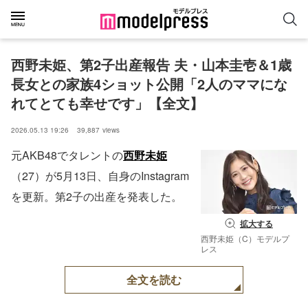
西野未姫、第2子出産報告 夫・山本圭壱＆1歳
長女との家族4ショット公開「2人のママにな
れてとても幸せです」【全文】
2026.05.13 19:26
39,887
views
元AKB48でタレントの
西野未姫
（27）が5月13日、自身のInstagram
を更新。第2子の出産を発表した。
拡大する
西野未姫（C）モデルプ
レス
全文を読む