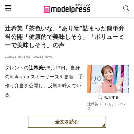
辻希美「茶色いな」“あり物”詰まった簡単弁
当公開「健康的で美味しそう」「ボリューミ
ーで美味しそう」の声
2026.05.18 15:03
99,368
views
タレントの
辻希美
が5月17日、自身
のInstagramストーリーズを更新。手
作り弁当を公開し、反響を呼んでい
る。
拡大する
辻希美（C）モデルプレ
ス
全文を読む