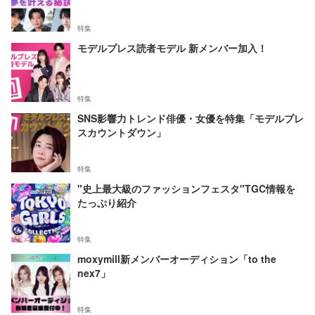
特集
モデルプレス読者モデル 新メンバー加入！
特集
SNS影響力トレンド俳優・女優を特集「モデルプレ
スカウントダウン」
特集
"史上最大級のファッションフェスタ"TGC情報を
たっぷり紹介
特集
moxymill新メンバーオーディション「to the
nex7」
特集