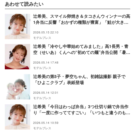
あわせて読みたい
辻希美、スマイル卵焼き＆タコさんウィンナーの高
1弁当に反響「おかずの種類が豊富」「鮭が大きく
て食べ応えありそう」の声
2026.05.15 22:10
モデルプレス
辻希美「冷やし中華始めてみました」高1長男・青
空（せいあ）くんへの“初めての麺”弁当公開「暑い
季節に良さそう」「彩り綺麗で食欲そそられる」の
2026.05.14 17:48
声
モデルプレス
辻希美の第5子・夢空ちゃん、初雑誌撮影 親子で
「ひよこクラブ」表紙登場
2026.05.14 12:01
モデルプレス
辻希美「今日はわっぱ弁当」3つ仕切り鍋で弁当作
り「一度に作っててすごい」「いつもと違うのも可
愛い」
2026.05.14 10:59
モデルプレス