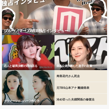
ブルーノマーズWEB独占インタビュー
恋人と破局 決断の理由語る
病名公表決断した息子の言葉
寿美花代さん死去
元TBS山本アナ 離婚発表
冷め切った夫婦関係の修復法
グラマーツインハーフ作り方