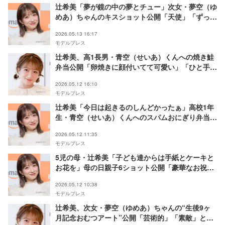
辻希美「夢が鏡の中の夢とチュー」次女・夢空（ゆ
めあ）ちゃんのキスショット公開「天使」「ずっと
見てられる」の声
2026.05.13 16:17
モデルプレス
辻希美、高1長男・青空（せいあ）くんへの焼き鮭
弁当公開「卵焼きに顔付いてて可愛い」「ひと手間
加えてるのが素敵」と反響
2026.05.12 16:10
モデルプレス
辻希美「今日は起きるのしんどかったぁ」高校1年
生・青空（せいあ）くんへのスパムおにぎり弁当に
反響「たっぷりおかず入っててすごい」「顔が描い
2026.05.12 11:35
てあって可愛い」
モデルプレス
5児の母・辻希美「子ども達からは手紙とケーキと
お花を」母の日親子6ショット公開「豪華なお祝
い」「笑顔が素敵」の声
2026.05.12 10:38
モデルプレス
辻希美、次女・夢空（ゆめあ）ちゃんの“生後9ヶ
月記念おむつアート”公開「芸術的」「素敵」と反