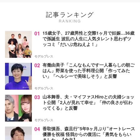
記事ランキング
RANKING
01
15歳女子、27歳男性と交際1ヶ月で妊娠…36歳
で孫誕生 波乱の人生に人気タレント思わずツ
ッコミ「だいぶ危ねえよ！」
モデルプレス
02
有働由美子「こんなもんです一人暮らしの朝ご
はん」野菜を使った手料理公開「作ってみた
い」「ヘルシーで美味しそう」と反響
モデルプレス
03
山本舞香、夫・マイファスHiroとの夫婦ショッ
ト公開「2人が見れて幸せ」「仲の良さが伝わ
ってくる」と反響
モデルプレス
04
香取慎吾、森且行“5年9ヶ月ぶり”オートレース
優勝を祝福 怪我からの復活に「勇気をもらい
ました」【全文】